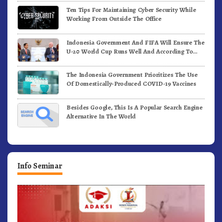
Ten Tips For Maintaining Cyber Security While
Working From Outside The Office
Indonesia Government And FIFA Will Ensure The
U-20 World Cup Runs Well And According To
FIFA Standards
The Indonesia Government Prioritizes The Use
Of Domestically-Produced COVID-19 Vaccines
Besides Google, This Is A Popular Search Engine
Alternative In The World
Info Seminar