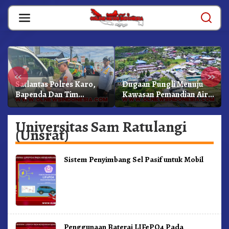
Skip
to
content
«
»
Satlantas Polres Karo,
Dugaan Pungli Menuju
Bapenda Dan Tim
Kawasan Pemandian Air
Lainnya Gelar Oprasi
Panas Semangat Gunung
Sadar Pajak Kenderaan
– Doulu Foto Dan
Universitas Sam Ratulangi
Videokan!
(Unsrat)
Sistem Penyimbang Sel Pasif untuk Mobil
Penggunaan Baterai LIFePO4 Pada