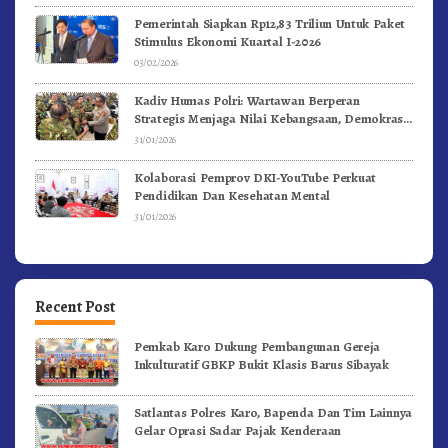
Pemerintah Siapkan Rp12,83 Triliun Untuk Paket
Stimulus Ekonomi Kuartal I-2026
03/02/2026
Kadiv Humas Polri: Wartawan Berperan
Strategis Menjaga Nilai Kebangsaan, Demokrasi,
dan NKRI
31/01/2026
Kolaborasi Pemprov DKI-YouTube Perkuat
Pendidikan Dan Kesehatan Mental
31/01/2026
Recent Post
Pemkab Karo Dukung Pembangunan Gereja
Inkulturatif GBKP Bukit Klasis Barus Sibayak
Satlantas Polres Karo, Bapenda Dan Tim Lainnya
Gelar Oprasi Sadar Pajak Kenderaan