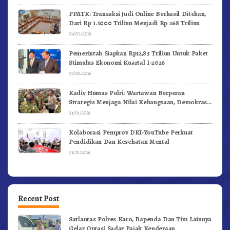
PPATK: Transaksi Judi Online Berhasil Ditekan,
Dari Rp 1.1000 Triliun Menjadi Rp 268 Triliun
04/02/2026
Pemerintah Siapkan Rp12,83 Triliun Untuk Paket
Stimulus Ekonomi Kuartal I-2026
03/02/2026
Kadiv Humas Polri: Wartawan Berperan
Strategis Menjaga Nilai Kebangsaan, Demokrasi,
dan NKRI
31/01/2026
Kolaborasi Pemprov DKI-YouTube Perkuat
Pendidikan Dan Kesehatan Mental
31/01/2026
Recent Post
Satlantas Polres Karo, Bapenda Dan Tim Lainnya
Gelar Oprasi Sadar Pajak Kenderaan