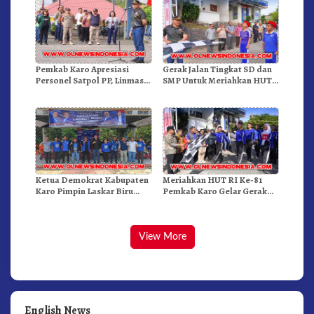
Pemkab Karo Apresiasi
Gerak Jalan Tingkat SD dan
Personel Satpol PP, Linmas,
SMP Untuk Meriahkan HUT
Dan Pemadam Kebakaran
RI Ke-81 Dibuka Sekda Karo
Ketua Demokrat Kabupaten
Meriahkan HUT RI Ke-81
Karo Pimpin Laskar Biru
Pemkab Karo Gelar Gerak
Bergerak.!
Jalan Kemerdekaan.!
View More
English News