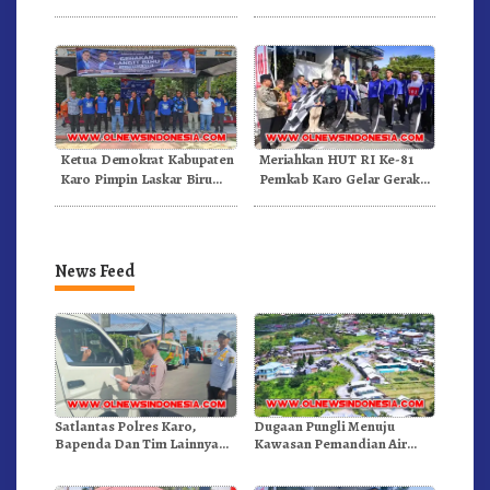
Dan Pemadam Kebakaran
RI Ke-81 Dibuka Sekda Karo
Ketua Demokrat Kabupaten
Meriahkan HUT RI Ke-81
Karo Pimpin Laskar Biru
Pemkab Karo Gelar Gerak
Bergerak.!
Jalan Kemerdekaan.!
News Feed
Satlantas Polres Karo,
Dugaan Pungli Menuju
Bapenda Dan Tim Lainnya
Kawasan Pemandian Air
Gelar Oprasi Sadar Pajak
Panas Semangat Gunung –
Kenderaan
Doulu Foto Dan Videokan!