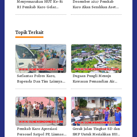
Menyemarakan HUT Ke-81
Desember 2027 Pemkab
RI Pemkab Karo Gelar
Karo Akan Serahkan Aset
Pertandingan Olahraga
RSUD Kabanjahe Ke
Moderamen GBKP
Topik Terkait
Satlantas Polres Karo,
Dugaan Pungli Menuju
Bapenda Dan Tim Lainnya
Kawasan Pemandian Air
Gelar Oprasi Sadar Pajak
Panas Semangat Gunung –
Kenderaan
Doulu Foto Dan Videokan!
Pemkab Karo Apresiasi
Gerak Jalan Tingkat SD dan
Personel Satpol PP, Linmas,
SMP Untuk Meriahkan HUT