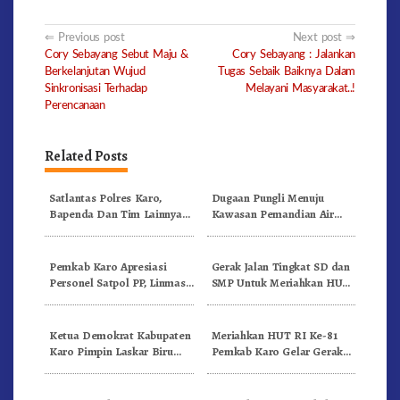
Post
Previous post
Next post
Cory Sebayang Sebut Maju &
Cory Sebayang : Jalankan
navigation
Berkelanjutan Wujud
Tugas Sebaik Baiknya Dalam
Sinkronisasi Terhadap
Melayani Masyarakat..!
Perencanaan
Related Posts
Satlantas Polres Karo,
Dugaan Pungli Menuju
Bapenda Dan Tim Lainnya
Kawasan Pemandian Air
Gelar Oprasi Sadar Pajak
Panas Semangat Gunung –
Kenderaan
Doulu Foto Dan Videokan!
Pemkab Karo Apresiasi
Gerak Jalan Tingkat SD dan
Personel Satpol PP, Linmas,
SMP Untuk Meriahkan HUT
Dan Pemadam Kebakaran
RI Ke-81 Dibuka Sekda Karo
Ketua Demokrat Kabupaten
Meriahkan HUT RI Ke-81
Karo Pimpin Laskar Biru
Pemkab Karo Gelar Gerak
Bergerak.!
Jalan Kemerdekaan.!