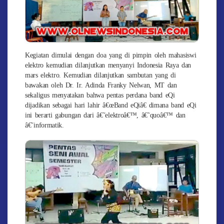
Kegiatan dimulai dengan doa yang di pimpin oleh mahasiswi
elektro kemudian dilanjutkan menyanyi Indonesia Raya dan
mars elektro. Kemudian dilanjutkan sambutan yang di
bawakan oleh Dr. Ir. Adinda Franky Nelwan, MT dan
sekaligus menyatakan bahwa pentas perdana band eQi
dijadikan sebagai hari lahir â€œBand eQiâ€ dimana band eQi
ini berarti gabungan dari â€˜elektroâ€™, â€˜quoâ€™ dan
â€˜informatik.