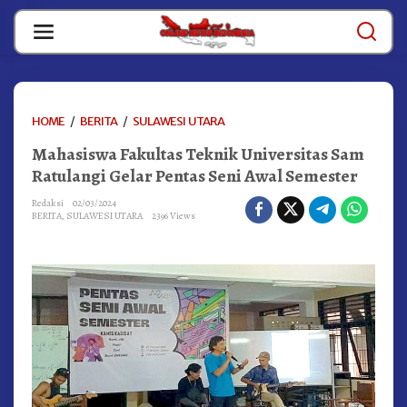
Skip
to
content
MAHASISWA
HOME
/
BERITA
/
SULAWESI UTARA
FAKULTAS
Mahasiswa Fakultas Teknik Universitas Sam
TEKNIK
UNIVERSITAS
Ratulangi Gelar Pentas Seni Awal Semester
SAM
RATULANGI
Redaksi
02/03/2024
BERITA
,
SULAWESI UTARA
2396 Views
GELAR
PENTAS
SENI
AWAL
SEMESTER