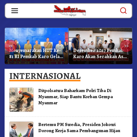
Skip
to
content
«
»
Menyemarakan HUT Ke-
Desember 2027 Pemkab
81 RI Pemkab Karo Gelar
Karo Akan Serahkan Aset
Pertandingan Olahraga
RSUD Kabanjahe Ke
Moderamen GBKP
INTERNASIONAL
Ditpolsatwa Baharkam Polri Tiba Di
Myanmar, Siap Bantu Korban Gempa
Myanmar
Bertemu PM Swedia, Presiden Jokowi
Dorong Kerja Sama Pembangunan Hijau