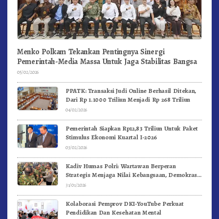
Menko Polkam Tekankan Pentingnya Sinergi
Pemerintah-Media Massa Untuk Jaga Stabilitas Bangsa
05/02/2026
PPATK: Transaksi Judi Online Berhasil Ditekan,
Dari Rp 1.1000 Triliun Menjadi Rp 268 Triliun
04/02/2026
Pemerintah Siapkan Rp12,83 Triliun Untuk Paket
Stimulus Ekonomi Kuartal I-2026
03/02/2026
Kadiv Humas Polri: Wartawan Berperan
Strategis Menjaga Nilai Kebangsaan, Demokrasi,
dan NKRI
31/01/2026
Kolaborasi Pemprov DKI-YouTube Perkuat
Pendidikan Dan Kesehatan Mental