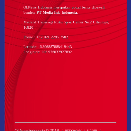
OLNews Indonesia merupakan portal berita dibawah
bendera
PT Media Info Indonesia.
Metland Transyogi Ruko Sport Center No.2 Cileungsi,
16820
Phone : +62 021 2296 7582
Latitude: -6.396887888419443
Longitude: 106.976032927892
PEDOMAN
KARIR
OLNewsindonesia © 2018