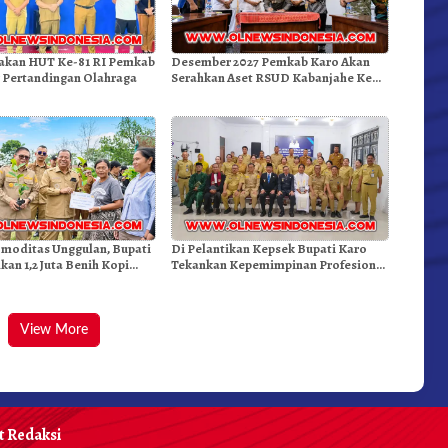
kan HUT Ke-81 RI Pemkab
Desember 2027 Pemkab Karo Akan
 Pertandingan Olahraga
Serahkan Aset RSUD Kabanjahe Ke
Moderamen GBKP
moditas Unggulan, Bupati
Di Pelantikan Kepsek Bupati Karo
kan 1,2 Juta Benih Kopi
Tekankan Kepemimpinan Profesional
Dongkrak Mutu Pendidikan
View More
 Redaksi