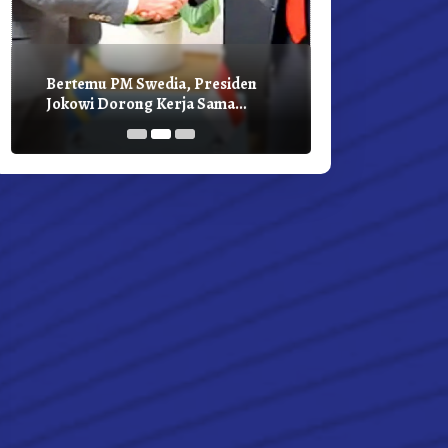
Bertemu PM Swedia, Presiden
Presiden Joko
Jokowi Dorong Kerja Sama
Bilateral Den
Pembangunan Hijau