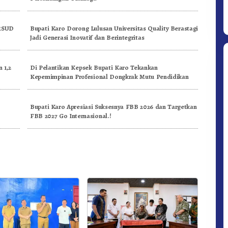
 RSUD
Bupati Karo Dorong Lulusan Universitas Quality Berastagi
Jadi Generasi Inovatif dan Berintegritas
 1,2
Di Pelantikan Kepsek Bupati Karo Tekankan
Kepemimpinan Profesional Dongkrak Mutu Pendidikan
n
Bupati Karo Apresiasi Suksesnya FBB 2026 dan Targetkan
FBB 2027 Go Internasional.!
Ditpolsatwa Baharkam Polri Tiba
Di Myanmar, Siap Bantu Korban
Gempa Myanmar