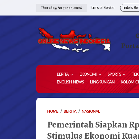
Skip
to
Thursday, August 6, 2026
Terms of Service
Indeks Ber
content
Porta
BERITA
EKONOMI
SPORTS
TEK
ENGLISH NEWS
LINGKUNGAN
KOLOM OP
PEMERINTAH
HOME
/
BERITA
/
NASIONAL
SIAPKAN
Pemerintah Siapkan Rp1
RP12,83
TRILIUN
Stimulus Ekonomi Kuar
UNTUK
PAKET