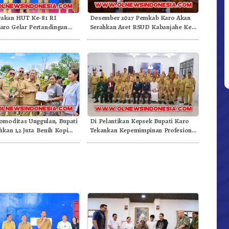
akan HUT Ke-81 RI
Desember 2027 Pemkab Karo Akan
ro Gelar Pertandingan
Serahkan Aset RSUD Kabanjahe Ke
Moderamen GBKP
moditas Unggulan, Bupati
Di Pelantikan Kepsek Bupati Karo
hkan 1,2 Juta Benih Kopi
Tekankan Kepemimpinan Profesional
Dongkrak Mutu Pendidikan