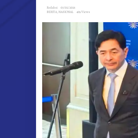
STIMULUS
Redaksi
03/02/2026
EKONOMI
BERITA
,
NASIONAL
409 Views
KUARTAL
I-
2026