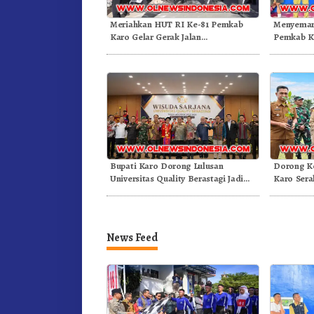
Meriahkan HUT RI Ke-81 Pemkab
Menyemar
Karo Gelar Gerak Jalan
Pemkab Ka
Kemerdekaan.!
Olahraga
Bupati Karo Dorong Lulusan
Dorong Ko
Universitas Quality Berastagi Jadi
Karo Sera
Generasi Inovatif dan Berintegritas
Arabika
News Feed