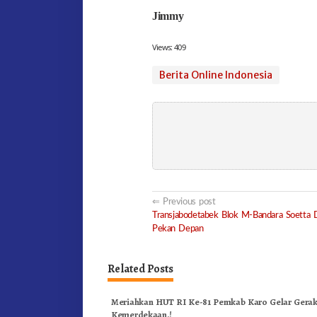
Jimmy
Views:
409
Berita Online Indonesia
Post
Previous post
Transjabodetabek Blok M-Bandara Soetta D
navigation
Pekan Depan
Related Posts
Meriahkan HUT RI Ke-81 Pemkab Karo Gelar Gerak
Kemerdekaan.!