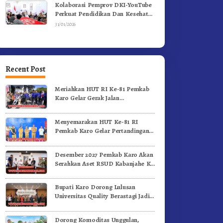
Kolaborasi Pemprov DKI-YouTube
Perkuat Pendidikan Dan Kesehatan
Mental
31/01/2026
Recent Post
Meriahkan HUT RI Ke-81 Pemkab
Karo Gelar Gerak Jalan
Kemerdekaan.!
Menyemarakan HUT Ke-81 RI
Pemkab Karo Gelar Pertandingan
Olahraga
Desember 2027 Pemkab Karo Akan
Serahkan Aset RSUD Kabanjahe Ke
Moderamen GBKP
Bupati Karo Dorong Lulusan
Universitas Quality Berastagi Jadi
Generasi Inovatif dan Berintegritas
Dorong Komoditas Unggulan,