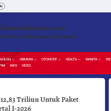
ita
olnewsindonesia.com
l Berita & Informasi Indonesia
NOLOGI
HIBURAN
OTOMOTIF
HEALTH
WANITA
PRO
INI
INFO
VIDEO
2,83 Triliun Untuk Paket
tal I-2026