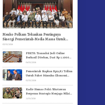
Menko Polkam Tekankan Pentingnya
Sinergi Pemerintah-Media Massa Untuk
Jaga Stabilitas Bangsa
05/02/2026
PPATK: Transaksi Judi Online
Berhasil Ditekan, Dari Rp 1.1000
Triliun Menjadi Rp 268 Triliun
04/02/2026
Pemerintah Siapkan Rp12,83 Triliun
Untuk Paket Stimulus Ekonomi
Kuartal I-2026
03/02/2026
Kadiv Humas Polri: Wartawan
Berperan Strategis Menjaga Nilai
Kebangsaan, Demokrasi, dan NKRI
31/01/2026