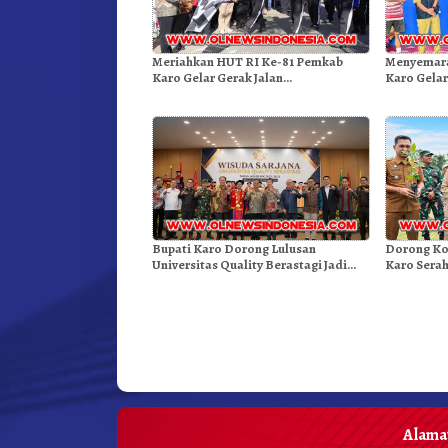
Meriahkan HUT RI Ke-81 Pemkab
Menyemara
Karo Gelar Gerak Jalan
Karo Gelar
Kemerdekaan.!
Bupati Karo Dorong Lulusan
Dorong Ko
Universitas Quality Berastagi Jadi
Karo Serah
Generasi Inovatif dan Berintegritas
Arabika
Alamat