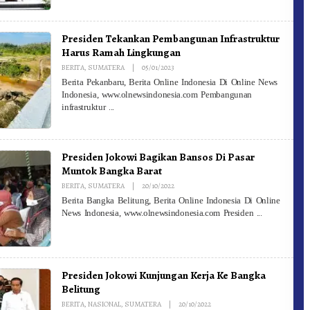
Presiden Tekankan Pembangunan Infrastruktur
Harus Ramah Lingkungan
By
BERITA
,
SUMATERA
|
05/01/2023
Redaksi
Berita Pekanbaru, Berita Online Indonesia Di Online News
Indonesia, www.olnewsindonesia.com Pembangunan
infrastruktur
Presiden Jokowi Bagikan Bansos Di Pasar
Muntok Bangka Barat
By
BERITA
,
SUMATERA
|
20/10/2022
Redaksi
Berita Bangka Belitung, Berita Online Indonesia Di Online
News Indonesia, www.olnewsindonesia.com Presiden
Presiden Jokowi Kunjungan Kerja Ke Bangka
Belitung
By
BERITA
,
NASIONAL
,
SUMATERA
|
20/10/2022