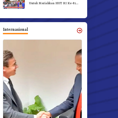
Untuk Meriahkan HUT RI Ke-81
Dibuka Sekda Karo
Internasional