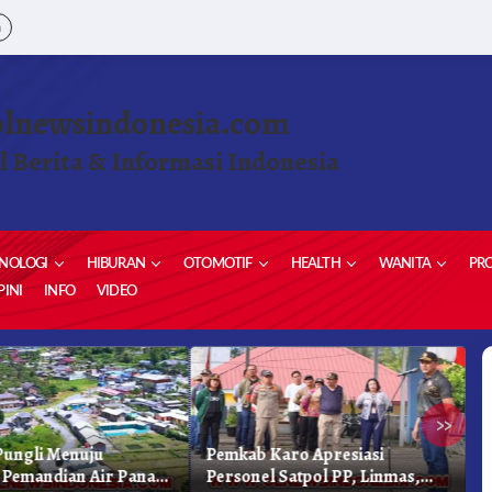
a
olnewsindonesia.com
l Berita & Informasi Indonesia
NOLOGI
HIBURAN
OTOMOTIF
HEALTH
WANITA
PRO
INI
INFO
VIDEO
»
ungli Menuju
Pemkab Karo Apresiasi
G
Pemandian Air Panas
Personel Satpol PP, Linmas,
S