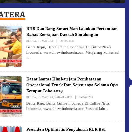
 Gunung – Doulu Foto
Dan Pemadam Kebakaran
K
okan!
ATERA
RHS Dan Bang Smart Man Lakukan Pertemuan
Bahas Kemajuan Daerah Simalungun
By
BERITA
,
SUMATERA
|
24/06/2024
Redaksi
Berita Kepri, Berita Online Indonesia Di Online News
Indonesia, www.olnewsindonesia.com Menjelang kontestasi
Kasat Lantas Himbau Jam Pembatasan
Operasional Truck Dan Sejenisnya Selama Ops
Ketupat Toba 2023
By
BERITA
,
SUMATERA
,
TANAH KARO
|
21/04/2023
Redaksi
Berita Karo, Berita Online Indonesia Di Online News
Indonesia, www.olnewsindonesia.com Personil lalu
Presiden Optimistis Penyaluran KUR BSI