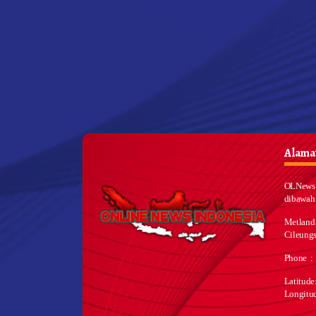
Alamat
OLNews 
dibawah
Metland
Cileungs
Phone :
Latitud
Longitu