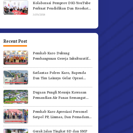
Kolaborasi Pemprov DKI-YouTube
Perkuat Pendidikan Dan Kesehatan
Mental
31/01/2026
Recent Post
Pemkab Karo Dukung
Pembangunan Gereja Inkulturatif
GBKP Bukit Klasis Barus Sibayak
Satlantas Polres Karo, Bapenda
Dan Tim Lainnya Gelar Oprasi
Sadar Pajak Kenderaan
Dugaan Pungli Menuju Kawasan
Pemandian Air Panas Semangat
Gunung – Doulu Foto Dan
Videokan!
Pemkab Karo Apresiasi Personel
Satpol PP, Linmas, Dan Pemadam
Kebakaran
Gerak Jalan Tingkat SD dan SMP