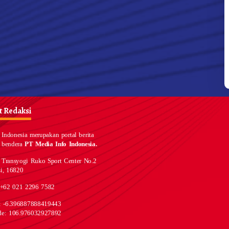
 Redaksi
Indonesia merupakan portal berita
 bendera
PT Media Info Indonesia.
 Transyogi Ruko Sport Center No.2
i, 16820
 +62 021 2296 7582
e: -6.396887888419443
de: 106.976032927892