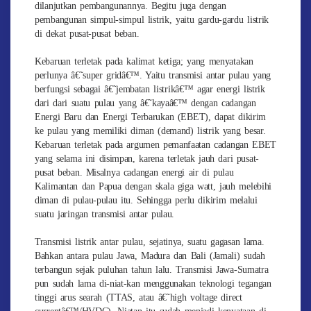
dilanjutkan pembangunannya. Begitu juga dengan
pembangunan simpul-simpul listrik, yaitu gardu-gardu listrik
di dekat pusat-pusat beban.
Kebaruan terletak pada kalimat ketiga; yang menyatakan
perlunya â€˜super gridâ€™. Yaitu transmisi antar pulau yang
berfungsi sebagai â€˜jembatan listrikâ€™ agar energi listrik
dari dari suatu pulau yang â€˜kayaâ€™ dengan cadangan
Energi Baru dan Energi Terbarukan (EBET), dapat dikirim
ke pulau yang memiliki diman (demand) listrik yang besar.
Kebaruan terletak pada argumen pemanfaatan cadangan EBET
yang selama ini disimpan, karena terletak jauh dari pusat-
pusat beban. Misalnya cadangan energi air di pulau
Kalimantan dan Papua dengan skala giga watt, jauh melebihi
diman di pulau-pulau itu. Sehingga perlu dikirim melalui
suatu jaringan transmisi antar pulau.
Transmisi listrik antar pulau, sejatinya, suatu gagasan lama.
Bahkan antara pulau Jawa, Madura dan Bali (Jamali) sudah
terbangun sejak puluhan tahun lalu. Transmisi Jawa-Sumatra
pun sudah lama di-niat-kan menggunakan teknologi tegangan
tinggi arus searah (TTAS, atau â€˜high voltage direct
currentâ€™/HVDC). Niatan itu sudah menjadi kenyataan di