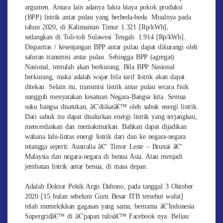
argumen. Antara lain adanya fakta biaya pokok produksi
(BPP) listrik antar pulau yang berbeda-beda. Misalnya pada
tahun 2020, di Kalimantan Timur 1.321 [Rp/kWh],
sedangkan di Toli-toli Sulawesi Tengah: 1.914 [Rp/kWh].
Disparitas / kesenjangan BPP antar pulau dapat dikurangi oleh
saluran transmisi antar pulau. Sehingga BPP (agregat)
Nasional, tentulah akan berkurang. Bila BPP Nasional
berkurang, maka adalah wajar bila tarif listrik akan dapat
ditekan. Selain itu, transmisi listrik antar pulau secara fisik
sungguh menyatakan kesatuan Negara-Bangsa kita. Semua
suku bangsa disatukan, â€˜diikatâ€™ oleh sabuk energi listrik.
Dari sabuk itu dapat disalurkan energi listrik yang terjangkau,
mencerdaskan dan memakmurkan. Bahkan dapat dijadikan
wahana lalu-lintas energi listrik dari dan ke negara-negara
tetangga seperti: Australia â€“ Timor Leste – Brunai â€“
Malaysia dan negara-negara di benua Asia. Atau menjadi
jembatan listrik antar benua, di masa depan.
Adalah Doktor Pekik Argo Dahono, pada tanggal 3 Oktober
2020 [15 bulan sebelum Guru Besar ITB tersebut wafat]
telah memekikkan gagasan yang sama, bernama â€˜Indonesia
Supergridâ€™ di â€˜papan tulisâ€™ Facebook nya. Beliau