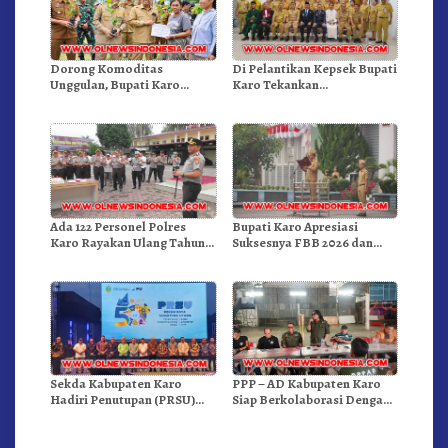
Dorong Komoditas
Di Pelantikan Kepsek Bupati
Unggulan, Bupati Karo
Karo Tekankan
Serahkan 1,2 Juta Benih Kopi
Kepemimpinan Profesional
Arabika
Dongkrak Mutu Pendidikan
Ada 122 Personel Polres
Bupati Karo Apresiasi
Karo Rayakan Ulang Tahun
Suksesnya FBB 2026 dan
Bersama
Targetkan FBB 2027 Go
Internasional.!
Sekda Kabupaten Karo
PPP – AD Kabupaten Karo
Hadiri Penutupan (PRSU)
Siap Berkolaborasi Dengan
Tahun 2026 Di Medan
Komunitas WEST Karo