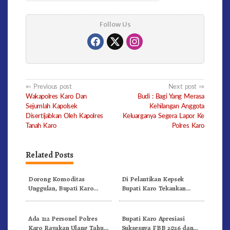
Follow Us
Post
Previous post
Next post
Wakapolres Karo Dan
Budi : Bagi Yang Merasa
navigation
Sejumlah Kapolsek
Kehilangan Anggota
Disertijabkan Oleh Kapolres
Keluarganya Segera Lapor Ke
Tanah Karo
Polres Karo
Related Posts
Dorong Komoditas
Di Pelantikan Kepsek
Unggulan, Bupati Karo
Bupati Karo Tekankan
Serahkan 1,2 Juta Benih Kopi
Kepemimpinan Profesional
Arabika
Dongkrak Mutu Pendidikan
Ada 122 Personel Polres
Bupati Karo Apresiasi
Karo Rayakan Ulang Tahun
Suksesnya FBB 2026 dan