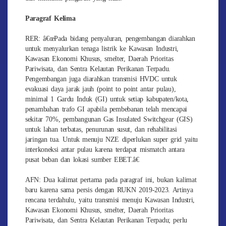
Paragraf Kelima
RER: â€œPada bidang penyaluran, pengembangan diarahkan
untuk menyalurkan tenaga listrik ke Kawasan Industri,
Kawasan Ekonomi Khusus, smelter, Daerah Prioritas
Pariwisata, dan Sentra Kelautan Perikanan Terpadu.
Pengembangan juga diarahkan transmisi HVDC untuk
evakuasi daya jarak jauh (point to point antar pulau),
minimal 1 Gardu Induk (GI) untuk setiap kabupaten/kota,
penambahan trafo GI apabila pembebanan telah mencapai
sekitar 70%, pembangunan Gas Insulated Switchgear (GIS)
untuk lahan terbatas, penurunan susut, dan rehabilitasi
jaringan tua. Untuk menuju NZE diperlukan super grid yaitu
interkoneksi antar pulau karena terdapat mismatch antara
pusat beban dan lokasi sumber EBET.â€
AFN: Dua kalimat pertama pada paragraf ini, bukan kalimat
baru karena sama persis dengan RUKN 2019-2023. Artinya
rencana terdahulu, yaitu transmisi menuju Kawasan Industri,
Kawasan Ekonomi Khusus, smelter, Daerah Prioritas
Pariwisata, dan Sentra Kelautan Perikanan Terpadu; perlu