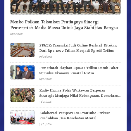
Menko Polkam Tekankan Pentingnya Sinergi
Pemerintah-Media Massa Untuk Jaga Stabilitas Bangsa
05/02/2026
PPATK: Transaksi Judi Online Berhasil Ditekan,
Dari Rp 1.1000 Triliun Menjadi Rp 268 Triliun
04/02/2026
Pemerintah Siapkan Rp12,83 Triliun Untuk Paket
Stimulus Ekonomi Kuartal I-2026
03/02/2026
Kadiv Humas Polri: Wartawan Berperan
Strategis Menjaga Nilai Kebangsaan, Demokrasi,
dan NKRI
31/01/2026
Kolaborasi Pemprov DKI-YouTube Perkuat
Pendidikan Dan Kesehatan Mental
31/01/2026