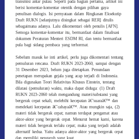
transmisi antar pulau. Seperti pada bagian pertama, artikel ini
berisi komentar-komentar otentik dengan pilihan gaya
penulisan dialogis. Isi pernyataan dalam Ringkasan Eksekutip
Draft RUKN [selanjutnya disingkat sebagai RER] ditulis
sebagaimana adanya. Lalu dikomentari oleh penulis [AFN].
Semoga komentar-komentar itu, bermanfaat dalam finalisasi
dokumen Peraturan Menteri ESDM RI, dan tentu bermanfaat
pula bagi sidang pembaca yang terhormat.
Sebelum masuk ke inti artikel, perlu juga dikomentari tentang
pemuluran rencana. Draft RUKN 2023-2060, sampai dengan
31 Desember 2023, belum juga ditetapkan. Penundaan
penetapan merupakan gejala yang acap terjadi di Indonesia.
Bila digunakan Teori Relativitas Khusus Einstein, tentang
dilatasi (pemuluran) waktu, maka dapat diduga: (1) Draft
RUKN 2023-2060 telah mengandung materi/substansi yang
bergerak cepat sekali, melebihi kecepatan â€˜suaraâ€™ dan
mendekati kecepatan â€˜cahayaâ€™. Atau mungkin saja, (2)
materi tidak bergerak cepat; namun terdapat pengamat atau
aktor-aktor yang bergerak cepat. Menurut hemat kami, karena
materi tidak bergerak terlalu cepat; maka yang terjadi adalah
alternatif kedua. Yaitu adanya aktor-aktor yang bergerak cepat
dan memiliki pengaruh yang kuat.