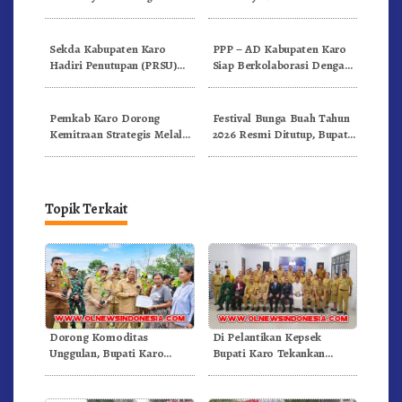
Bersama
Targetkan FBB 2027 Go
Internasional.!
Sekda Kabupaten Karo
PPP – AD Kabupaten Karo
Hadiri Penutupan (PRSU)
Siap Berkolaborasi Dengan
Tahun 2026 Di Medan
Komunitas WEST Karo
Pemkab Karo Dorong
Festival Bunga Buah Tahun
Kemitraan Strategis Melalui
2026 Resmi Ditutup, Bupati
Business Matching Festival
Karo Tegaskan Momentum
Bunga Buah 2026
Perkuat Pariwisata
Topik Terkait
Dorong Komoditas
Di Pelantikan Kepsek
Unggulan, Bupati Karo
Bupati Karo Tekankan
Serahkan 1,2 Juta Benih Kopi
Kepemimpinan Profesional
Arabika
Dongkrak Mutu Pendidikan