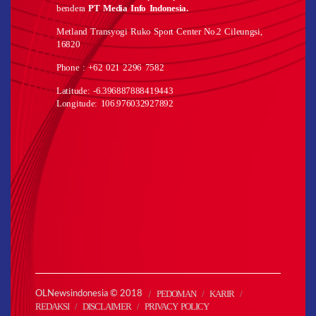
bendera
PT Media Info Indonesia.
Metland Transyogi Ruko Sport Center No.2 Cileungsi,
16820
Phone : +62 021 2296 7582
Latitude: -6.396887888419443
Longitude: 106.976032927892
PEDOMAN
KARIR
OLNewsindonesia © 2018
REDAKSI
DISCLAIMER
PRIVACY POLICY