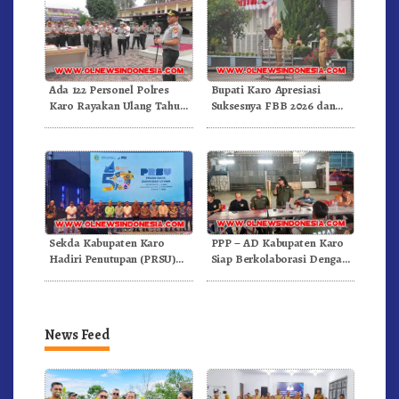
Ada 122 Personel Polres
Bupati Karo Apresiasi
Karo Rayakan Ulang Tahun
Suksesnya FBB 2026 dan
Bersama
Targetkan FBB 2027 Go
Internasional.!
Sekda Kabupaten Karo
PPP – AD Kabupaten Karo
Hadiri Penutupan (PRSU)
Siap Berkolaborasi Dengan
Tahun 2026 Di Medan
Komunitas WEST Karo
News Feed