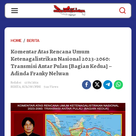
Skip
to
content
KOMENTAR
HOME
/
BERITA
ATAS
Komentar Atas Rencana Umum
RENCANA
UMUM
Ketenagalistrikan Nasional 2023-2060:
KETENAGALISTRIKAN
Transmisi Antar Pulau [Bagian Kedua] –
NASIONAL
Adinda Franky Nelwan
2023-
2060:
Redaksi
13/01/2024
TRANSMISI
BERITA
,
KOLOM OPINI
5141 Views
ANTAR
PULAU
[BAGIAN
KEDUA]
-
ADINDA
FRANKY
NELWAN