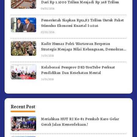
Dari Rp 1.1000 Triliun Menjadi Rp 268 Triliun
04/02/2026
Pemerintah Siapkan Rp12,83 Triliun Untuk Paket
Stimulus Ekonomi Kuartal I-2026
03/02/2026
Kadiv Humas Polri: Wartawan Berperan
Strategis Menjaga Nilai Kebangsaan, Demokrasi,
dan NKRI
31/01/2026
Kolaborasi Pemprov DKI-YouTube Perkuat
Pendidikan Dan Kesehatan Mental
31/01/2026
Recent Post
Meriahkan HUT RI Ke-81 Pemkab Karo Gelar
Gerak Jalan Kemerdekaan.!