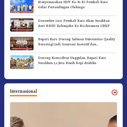
Menyemarakan HUT Ke-81 RI Pemkab Karo
Gelar Pertandingan Olahraga
Desember 2027 Pemkab Karo Akan Serahkan
Aset RSUD Kabanjahe Ke Moderamen GBKP
Bupati Karo Dorong Lulusan Universitas Quality
Berastagi Jadi Generasi Inovatif dan
Berintegritas
Dorong Komoditas Unggulan, Bupati Karo
Serahkan 1,2 Juta Benih Kopi Arabika
Internasional