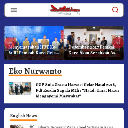
Skip
to
content
«
»
Menyemarakan HUT Ke-
Desember 2027 Pemkab
81 RI Pemkab Karo Gelar
Karo Akan Serahkan Aset
Pertandingan Olahraga
RSUD Kabanjahe Ke
Moderamen GBKP
Eko Nurwanto
GGP Sola Gracia Harvest Gelar Natal 2018,
Pdt Kordin Sagala MTh : “Natal, Umat Harus
Mengayomi Masyrakat”
English News
Jakarta Governor Visits Flood Victims In Rawa