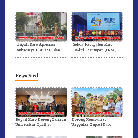
Kepemimpinan Profesional
Bersama
Dongkrak Mutu Pendidikan
Bupati Karo Apresiasi
Sekda Kabupaten Karo
Suksesnya FBB 2026 dan
Hadiri Penutupan (PRSU)
Targetkan FBB 2027 Go
Tahun 2026 Di Medan
Internasional.!
News Feed
Bupati Karo Dorong Lulusan
Dorong Komoditas
Universitas Quality
Unggulan, Bupati Karo
Berastagi Jadi Generasi
Serahkan 1,2 Juta Benih Kopi
Inovatif dan Berintegritas
Arabika