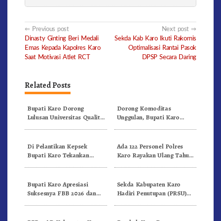
Post
Previous post
Next post
Dinasty Ginting Beri Medali
Sekda Kab Karo Ikuti Rakornis
navigation
Emas Kepada Kapolres Karo
Optimalisasi Rantai Pasok
Saat Motivasi Atlet RCT
DPSP Secara Daring
Related Posts
Bupati Karo Dorong
Dorong Komoditas
Lulusan Universitas Quality
Unggulan, Bupati Karo
Berastagi Jadi Generasi
Serahkan 1,2 Juta Benih Kopi
Inovatif dan Berintegritas
Arabika
Di Pelantikan Kepsek
Ada 122 Personel Polres
Bupati Karo Tekankan
Karo Rayakan Ulang Tahun
Kepemimpinan Profesional
Bersama
Dongkrak Mutu Pendidikan
Bupati Karo Apresiasi
Sekda Kabupaten Karo
Suksesnya FBB 2026 dan
Hadiri Penutupan (PRSU)
Targetkan FBB 2027 Go
Tahun 2026 Di Medan
Internasional.!