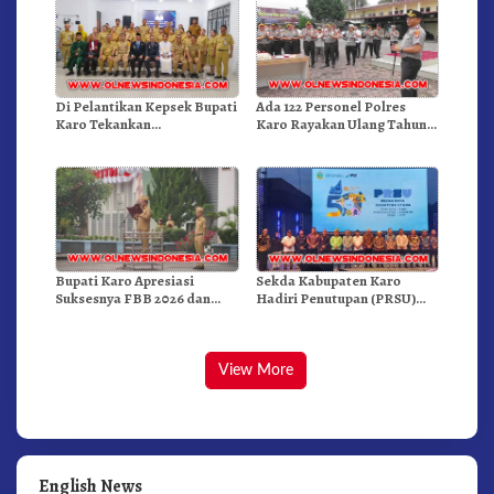
Di Pelantikan Kepsek Bupati
Ada 122 Personel Polres
Karo Tekankan
Karo Rayakan Ulang Tahun
Kepemimpinan Profesional
Bersama
Dongkrak Mutu Pendidikan
Bupati Karo Apresiasi
Sekda Kabupaten Karo
Suksesnya FBB 2026 dan
Hadiri Penutupan (PRSU)
Targetkan FBB 2027 Go
Tahun 2026 Di Medan
Internasional.!
View More
English News