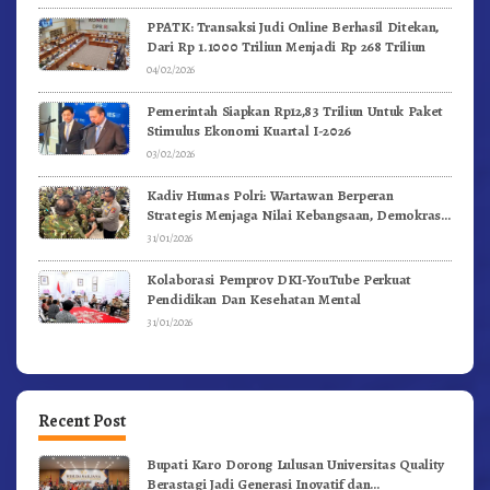
PPATK: Transaksi Judi Online Berhasil Ditekan,
Dari Rp 1.1000 Triliun Menjadi Rp 268 Triliun
04/02/2026
Pemerintah Siapkan Rp12,83 Triliun Untuk Paket
Stimulus Ekonomi Kuartal I-2026
03/02/2026
Kadiv Humas Polri: Wartawan Berperan
Strategis Menjaga Nilai Kebangsaan, Demokrasi,
dan NKRI
31/01/2026
Kolaborasi Pemprov DKI-YouTube Perkuat
Pendidikan Dan Kesehatan Mental
31/01/2026
Recent Post
Bupati Karo Dorong Lulusan Universitas Quality
Berastagi Jadi Generasi Inovatif dan