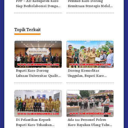
PPP – AD Kabupaten Karo
Pemkab Karo Dorong
Siap Berkolaborasi Dengan
Kemitraan Strategis Melalui
Komunitas WEST Karo
Business Matching Festival
Bunga Buah 2026
Topik Terkait
Bupati Karo Dorong
Dorong Komoditas
Lulusan Universitas Quality
Unggulan, Bupati Karo
Berastagi Jadi Generasi
Serahkan 1,2 Juta Benih Kopi
Inovatif dan Berintegritas
Arabika
Di Pelantikan Kepsek
Ada 122 Personel Polres
Bupati Karo Tekankan
Karo Rayakan Ulang Tahun