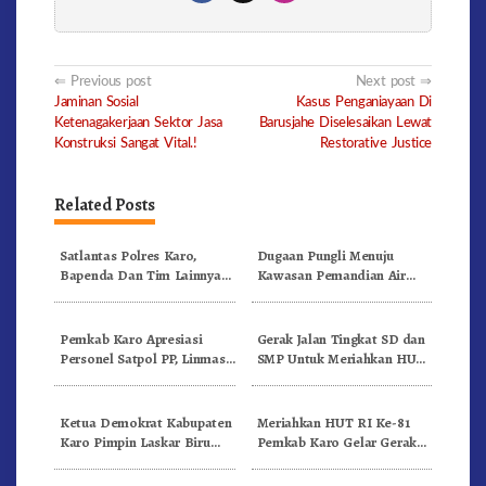
Post
Previous post
Next post
Jaminan Sosial
Kasus Penganiayaan Di
navigation
Ketenagakerjaan Sektor Jasa
Barusjahe Diselesaikan Lewat
Konstruksi Sangat Vital.!
Restorative Justice
Related Posts
Satlantas Polres Karo,
Dugaan Pungli Menuju
Bapenda Dan Tim Lainnya
Kawasan Pemandian Air
Gelar Oprasi Sadar Pajak
Panas Semangat Gunung –
Kenderaan
Doulu Foto Dan Videokan!
Pemkab Karo Apresiasi
Gerak Jalan Tingkat SD dan
Personel Satpol PP, Linmas,
SMP Untuk Meriahkan HUT
Dan Pemadam Kebakaran
RI Ke-81 Dibuka Sekda Karo
Ketua Demokrat Kabupaten
Meriahkan HUT RI Ke-81
Karo Pimpin Laskar Biru
Pemkab Karo Gelar Gerak
Bergerak.!
Jalan Kemerdekaan.!