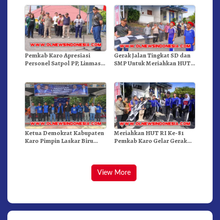
Kenderaan
Doulu Foto Dan Videokan!
Pemkab Karo Apresiasi
Gerak Jalan Tingkat SD dan
Personel Satpol PP, Linmas,
SMP Untuk Meriahkan HUT
Dan Pemadam Kebakaran
RI Ke-81 Dibuka Sekda Karo
Ketua Demokrat Kabupaten
Meriahkan HUT RI Ke-81
Karo Pimpin Laskar Biru
Pemkab Karo Gelar Gerak
Bergerak.!
Jalan Kemerdekaan.!
View More