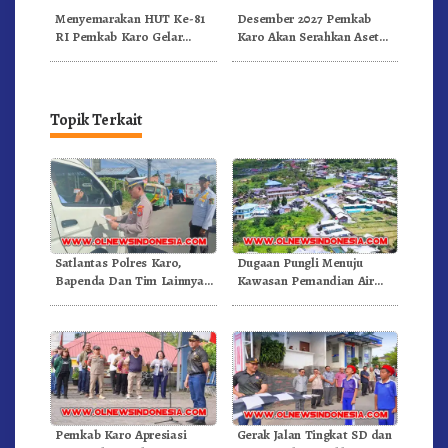
Menyemarakan HUT Ke-81
Desember 2027 Pemkab
RI Pemkab Karo Gelar
Karo Akan Serahkan Aset
Pertandingan Olahraga
RSUD Kabanjahe Ke
Moderamen GBKP
Topik Terkait
Satlantas Polres Karo,
Dugaan Pungli Menuju
Bapenda Dan Tim Lainnya
Kawasan Pemandian Air
Gelar Oprasi Sadar Pajak
Panas Semangat Gunung –
Kenderaan
Doulu Foto Dan Videokan!
Pemkab Karo Apresiasi
Gerak Jalan Tingkat SD dan