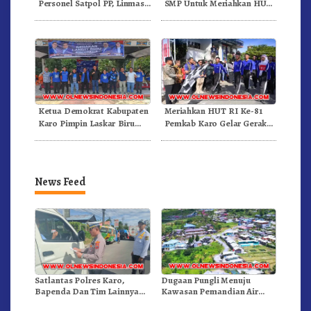
Personel Satpol PP, Linmas,
SMP Untuk Meriahkan HUT
Dan Pemadam Kebakaran
RI Ke-81 Dibuka Sekda Karo
Ketua Demokrat Kabupaten
Meriahkan HUT RI Ke-81
Karo Pimpin Laskar Biru
Pemkab Karo Gelar Gerak
Bergerak.!
Jalan Kemerdekaan.!
News Feed
Satlantas Polres Karo,
Dugaan Pungli Menuju
Bapenda Dan Tim Lainnya
Kawasan Pemandian Air
Gelar Oprasi Sadar Pajak
Panas Semangat Gunung –