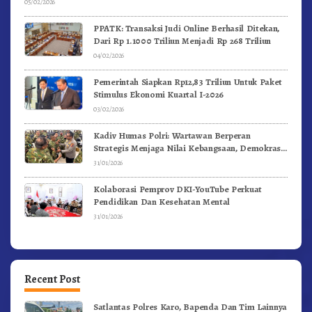
05/02/2026
PPATK: Transaksi Judi Online Berhasil Ditekan,
Dari Rp 1.1000 Triliun Menjadi Rp 268 Triliun
04/02/2026
Pemerintah Siapkan Rp12,83 Triliun Untuk Paket
Stimulus Ekonomi Kuartal I-2026
03/02/2026
Kadiv Humas Polri: Wartawan Berperan
Strategis Menjaga Nilai Kebangsaan, Demokrasi,
dan NKRI
31/01/2026
Kolaborasi Pemprov DKI-YouTube Perkuat
Pendidikan Dan Kesehatan Mental
31/01/2026
Recent Post
Satlantas Polres Karo, Bapenda Dan Tim Lainnya