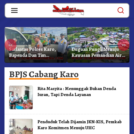
Skip
to
content
«
»
Satlantas Polres Karo,
Dugaan Pungli Menuju
Bapenda Dan Tim
Kawasan Pemandian Air
Lainnya Gelar Oprasi
Panas Semangat Gunung
Sadar Pajak Kenderaan
– Doulu Foto Dan
BPJS Cabang Karo
Videokan!
Rita Masyita : Menunggak Bukan Denda
Iuran, Tapi Denda Layanan
Penduduk Telah Dijamin JKN-KIS, Pemkab
Karo Komitmen Menuju UHC