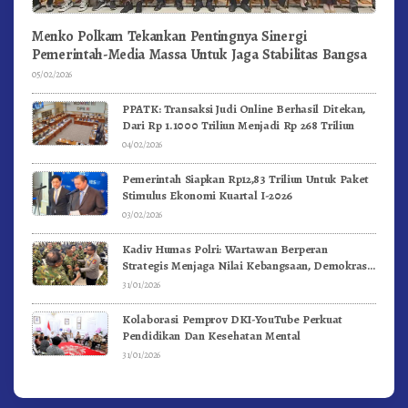
Menko Polkam Tekankan Pentingnya Sinergi
Pemerintah-Media Massa Untuk Jaga Stabilitas Bangsa
05/02/2026
PPATK: Transaksi Judi Online Berhasil Ditekan,
Dari Rp 1.1000 Triliun Menjadi Rp 268 Triliun
04/02/2026
Pemerintah Siapkan Rp12,83 Triliun Untuk Paket
Stimulus Ekonomi Kuartal I-2026
03/02/2026
Kadiv Humas Polri: Wartawan Berperan
Strategis Menjaga Nilai Kebangsaan, Demokrasi,
dan NKRI
31/01/2026
Kolaborasi Pemprov DKI-YouTube Perkuat
Pendidikan Dan Kesehatan Mental
31/01/2026