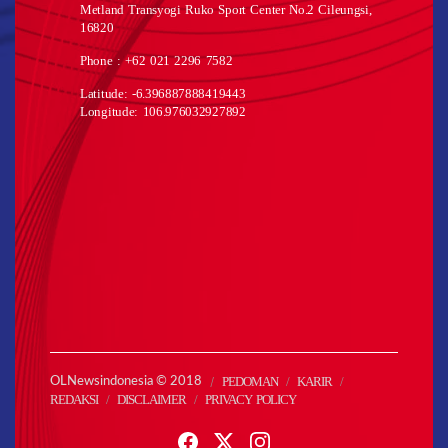
Metland Transyogi Ruko Sport Center No.2 Cileungsi,
16820
Phone : +62 021 2296 7582
Latitude: -6.396887888419443
Longitude: 106.976032927892
PEDOMAN
KARIR
OLNewsindonesia © 2018
REDAKSI
DISCLAIMER
PRIVACY POLICY