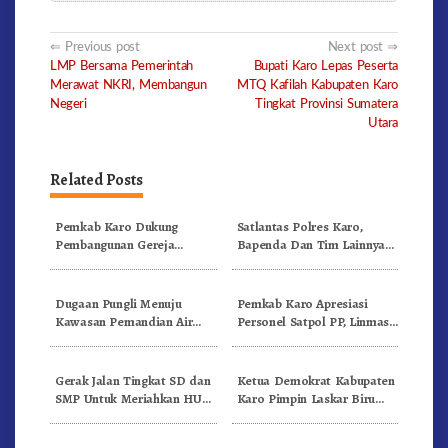
Post
Previous post
Next post
LMP Bersama Pemerintah
Bupati Karo Lepas Peserta
navigation
Merawat NKRI, Membangun
MTQ Kafilah Kabupaten Karo
Negeri
Tingkat Provinsi Sumatera
Utara
Related Posts
Pemkab Karo Dukung
Satlantas Polres Karo,
Pembangunan Gereja
Bapenda Dan Tim Lainnya
Inkulturatif GBKP Bukit
Gelar Oprasi Sadar Pajak
Klasis Barus Sibayak
Kenderaan
Dugaan Pungli Menuju
Pemkab Karo Apresiasi
Kawasan Pemandian Air
Personel Satpol PP, Linmas,
Panas Semangat Gunung –
Dan Pemadam Kebakaran
Doulu Foto Dan Videokan!
Gerak Jalan Tingkat SD dan
Ketua Demokrat Kabupaten
SMP Untuk Meriahkan HUT
Karo Pimpin Laskar Biru
RI Ke-81 Dibuka Sekda Karo
Bergerak.!