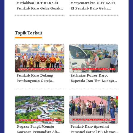
Meriahkan HUT RI Ke-81
Menyemarakan HUT Ke-81
Pemkab Karo Gelar Gerak
RI Pemkab Karo Gelar
Jalan Kemerdekaan.!
Pertandingan Olahraga
Topik Terkait
Pemkab Karo Dukung
Satlantas Polres Karo,
Pembangunan Gereja
Bapenda Dan Tim Lainnya
Inkulturatif GBKP Bukit
Gelar Oprasi Sadar Pajak
Klasis Barus Sibayak
Kenderaan
Dugaan Pungli Menuju
Pemkab Karo Apresiasi
Kawasan Pemandian Air
Personel Satpol PP, Linmas,