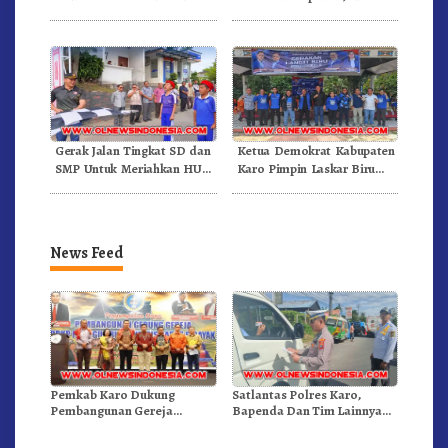
Panas Semangat Gunung –
Dan Pemadam Kebakaran
Doulu Foto Dan Videokan!
Gerak Jalan Tingkat SD dan
Ketua Demokrat Kabupaten
SMP Untuk Meriahkan HUT
Karo Pimpin Laskar Biru
RI Ke-81 Dibuka Sekda Karo
Bergerak.!
News Feed
Pemkab Karo Dukung
Satlantas Polres Karo,
Pembangunan Gereja
Bapenda Dan Tim Lainnya
Inkulturatif GBKP Bukit
Gelar Oprasi Sadar Pajak
Klasis Barus Sibayak
Kenderaan