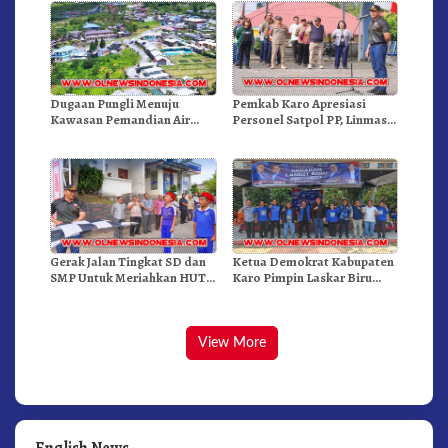
Dugaan Pungli Menuju
Pemkab Karo Apresiasi
Kawasan Pemandian Air
Personel Satpol PP, Linmas,
Panas Semangat Gunung –
Dan Pemadam Kebakaran
Doulu Foto Dan Videokan!
Gerak Jalan Tingkat SD dan
Ketua Demokrat Kabupaten
SMP Untuk Meriahkan HUT
Karo Pimpin Laskar Biru
RI Ke-81 Dibuka Sekda Karo
Bergerak.!
View More
English News