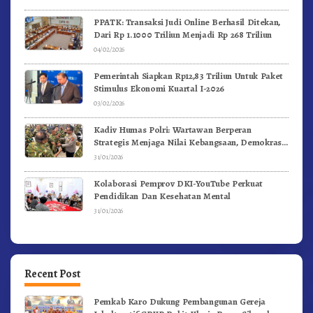
PPATK: Transaksi Judi Online Berhasil Ditekan,
Dari Rp 1.1000 Triliun Menjadi Rp 268 Triliun
04/02/2026
Pemerintah Siapkan Rp12,83 Triliun Untuk Paket
Stimulus Ekonomi Kuartal I-2026
03/02/2026
Kadiv Humas Polri: Wartawan Berperan
Strategis Menjaga Nilai Kebangsaan, Demokrasi,
dan NKRI
31/01/2026
Kolaborasi Pemprov DKI-YouTube Perkuat
Pendidikan Dan Kesehatan Mental
31/01/2026
Recent Post
Pemkab Karo Dukung Pembangunan Gereja