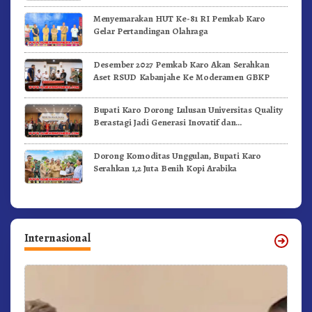
Menyemarakan HUT Ke-81 RI Pemkab Karo
Gelar Pertandingan Olahraga
Desember 2027 Pemkab Karo Akan Serahkan
Aset RSUD Kabanjahe Ke Moderamen GBKP
Bupati Karo Dorong Lulusan Universitas Quality
Berastagi Jadi Generasi Inovatif dan
Berintegritas
Dorong Komoditas Unggulan, Bupati Karo
Serahkan 1,2 Juta Benih Kopi Arabika
Internasional