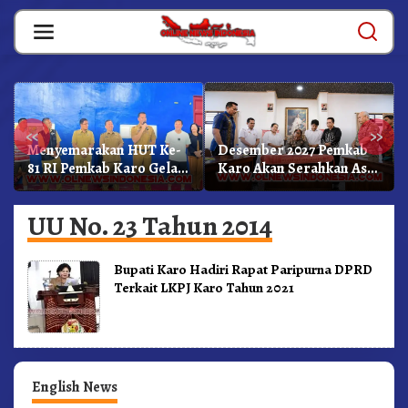
Skip
to
content
«
»
Menyemarakan HUT Ke-
Desember 2027 Pemkab
81 RI Pemkab Karo Gelar
Karo Akan Serahkan Aset
Pertandingan Olahraga
RSUD Kabanjahe Ke
Moderamen GBKP
UU No. 23 Tahun 2014
Bupati Karo Hadiri Rapat Paripurna DPRD
Terkait LKPJ Karo Tahun 2021
English News