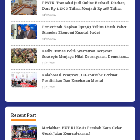
PPATK: Transaksi Judi Online Berhasil Ditekan,
Dari Rp 1.1000 Triliun Menjadi Rp 268 Triliun
04/02/2026
Pemerintah Siapkan Rp12,83 Triliun Untuk Paket
Stimulus Ekonomi Kuartal I-2026
03/02/2026
Kadiv Humas Polri: Wartawan Berperan
Strategis Menjaga Nilai Kebangsaan, Demokrasi,
dan NKRI
31/01/2026
Kolaborasi Pemprov DKI-YouTube Perkuat
Pendidikan Dan Kesehatan Mental
31/01/2026
Recent Post
Meriahkan HUT RI Ke-81 Pemkab Karo Gelar
Gerak Jalan Kemerdekaan.!