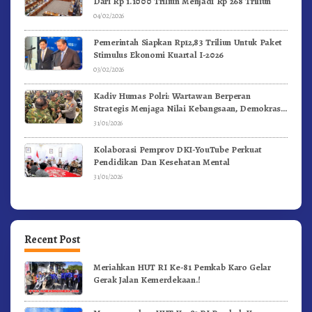
Dari Rp 1.1000 Triliun Menjadi Rp 268 Triliun
04/02/2026
Pemerintah Siapkan Rp12,83 Triliun Untuk Paket
Stimulus Ekonomi Kuartal I-2026
03/02/2026
Kadiv Humas Polri: Wartawan Berperan
Strategis Menjaga Nilai Kebangsaan, Demokrasi,
dan NKRI
31/01/2026
Kolaborasi Pemprov DKI-YouTube Perkuat
Pendidikan Dan Kesehatan Mental
31/01/2026
Recent Post
Meriahkan HUT RI Ke-81 Pemkab Karo Gelar
Gerak Jalan Kemerdekaan.!