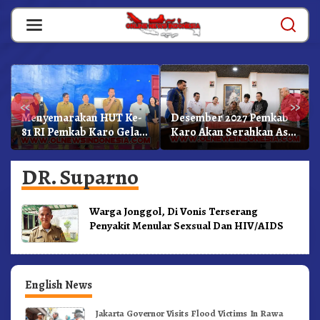
Skip
to
content
«
»
Menyemarakan HUT Ke-
Desember 2027 Pemkab
81 RI Pemkab Karo Gelar
Karo Akan Serahkan Aset
Pertandingan Olahraga
RSUD Kabanjahe Ke
Moderamen GBKP
DR. Suparno
Warga Jonggol, Di Vonis Terserang
Penyakit Menular Sexsual Dan HIV/AIDS
English News
Jakarta Governor Visits Flood Victims In Rawa