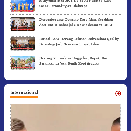
Menyemarakan HUT Ke-81 RI Pemkab Karo
Gelar Pertandingan Olahraga
Desember 2027 Pemkab Karo Akan Serahkan
Aset RSUD Kabanjahe Ke Moderamen GBKP
Bupati Karo Dorong Lulusan Universitas Quality
Berastagi Jadi Generasi Inovatif dan
Berintegritas
Dorong Komoditas Unggulan, Bupati Karo
Serahkan 1,2 Juta Benih Kopi Arabika
Internasional