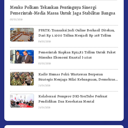
Menko Polkam Tekankan Pentingnya Sinergi
Pemerintah-Media Massa Untuk Jaga Stabilitas Bangsa
05/02/2026
PPATK: Transaksi Judi Online Berhasil Ditekan,
Dari Rp 1.1000 Triliun Menjadi Rp 268 Triliun
04/02/2026
Pemerintah Siapkan Rp12,83 Triliun Untuk Paket
Stimulus Ekonomi Kuartal I-2026
03/02/2026
Kadiv Humas Polri: Wartawan Berperan
Strategis Menjaga Nilai Kebangsaan, Demokrasi,
dan NKRI
31/01/2026
Kolaborasi Pemprov DKI-YouTube Perkuat
Pendidikan Dan Kesehatan Mental
31/01/2026