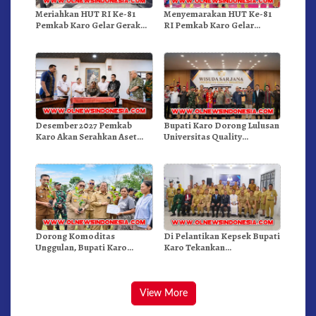
Meriahkan HUT RI Ke-81
Menyemarakan HUT Ke-81
Pemkab Karo Gelar Gerak
RI Pemkab Karo Gelar
Jalan Kemerdekaan.!
Pertandingan Olahraga
Desember 2027 Pemkab
Bupati Karo Dorong Lulusan
Karo Akan Serahkan Aset
Universitas Quality
RSUD Kabanjahe Ke
Berastagi Jadi Generasi
Moderamen GBKP
Inovatif dan Berintegritas
Dorong Komoditas
Di Pelantikan Kepsek Bupati
Unggulan, Bupati Karo
Karo Tekankan
Serahkan 1,2 Juta Benih Kopi
Kepemimpinan Profesional
Arabika
Dongkrak Mutu Pendidikan
View More