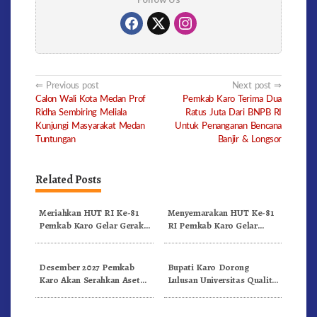
Post
Previous post
Next post
Calon Wali Kota Medan Prof
Pemkab Karo Terima Dua
navigation
Ridha Sembiring Meliala
Ratus Juta Dari BNPB RI
Kunjungi Masyarakat Medan
Untuk Penanganan Bencana
Tuntungan
Banjir & Longsor
Related Posts
Meriahkan HUT RI Ke-81
Menyemarakan HUT Ke-81
Pemkab Karo Gelar Gerak
RI Pemkab Karo Gelar
Jalan Kemerdekaan.!
Pertandingan Olahraga
Desember 2027 Pemkab
Bupati Karo Dorong
Karo Akan Serahkan Aset
Lulusan Universitas Quality
RSUD Kabanjahe Ke
Berastagi Jadi Generasi
Moderamen GBKP
Inovatif dan Berintegritas