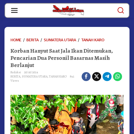
Skip
to
content
KORBAN
HOME
/
BERITA
/
SUMATERA UTARA
/
TANAH KARO
HANYUT
Korban Hanyut Saat Jala Ikan Ditemukan,
SAAT
JALA
Pencarian Dua Personil Basarnas Masih
IKAN
Berlanjut
DITEMUKAN,
PENCARIAN
Redaksi
20/10/2024
BERITA
,
SUMATERA UTARA
,
TANAH KARO
892
DUA
Views
PERSONIL
BASARNAS
MASIH
BERLANJUT