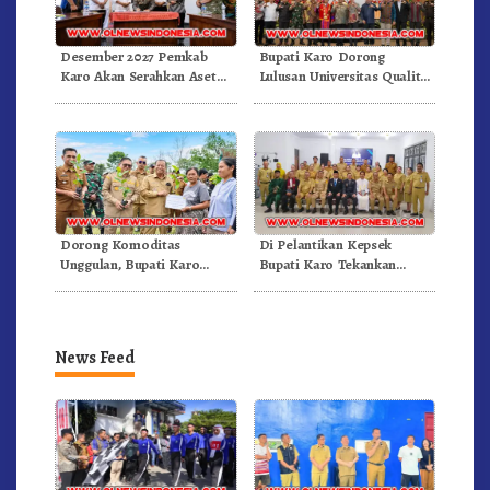
Desember 2027 Pemkab
Bupati Karo Dorong
Karo Akan Serahkan Aset
Lulusan Universitas Quality
RSUD Kabanjahe Ke
Berastagi Jadi Generasi
Moderamen GBKP
Inovatif dan Berintegritas
Dorong Komoditas
Di Pelantikan Kepsek
Unggulan, Bupati Karo
Bupati Karo Tekankan
Serahkan 1,2 Juta Benih Kopi
Kepemimpinan Profesional
Arabika
Dongkrak Mutu Pendidikan
News Feed