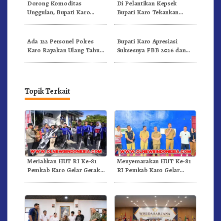
Dorong Komoditas
Di Pelantikan Kepsek
Unggulan, Bupati Karo
Bupati Karo Tekankan
Serahkan 1,2 Juta Benih Kopi
Kepemimpinan Profesional
Arabika
Dongkrak Mutu Pendidikan
Ada 122 Personel Polres
Bupati Karo Apresiasi
Karo Rayakan Ulang Tahun
Suksesnya FBB 2026 dan
Bersama
Targetkan FBB 2027 Go
Internasional.!
Topik Terkait
Meriahkan HUT RI Ke-81
Menyemarakan HUT Ke-81
Pemkab Karo Gelar Gerak
RI Pemkab Karo Gelar
Jalan Kemerdekaan.!
Pertandingan Olahraga