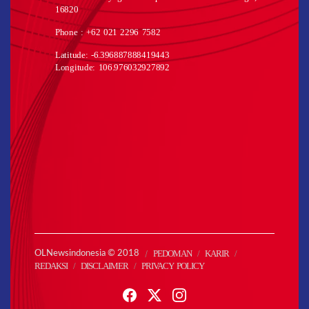
16820
Phone : +62 021 2296 7582
Latitude: -6.396887888419443
Longitude: 106.976032927892
PEDOMAN
KARIR
OLNewsindonesia © 2018
REDAKSI
DISCLAIMER
PRIVACY POLICY