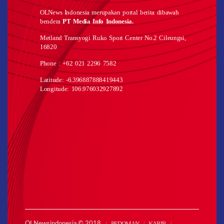
OLNews Indonesia merupakan portal berita dibawah
bendera
PT Media Info Indonesia.
Metland Transyogi Ruko Sport Center No.2 Cileungsi,
16820
Phone : +62 021 2296 7582
Latitude: -6.396887888419443
Longitude: 106.976032927892
PEDOMAN
KARIR
OLNewsindonesia © 2018