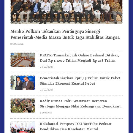
Menko Polkam Tekankan Pentingnya Sinergi
Pemerintah-Media Massa Untuk Jaga Stabilitas Bangsa
05/02/2026
PPATK: Transaksi Judi Online Berhasil Ditekan,
Dari Rp 1.1000 Triliun Menjadi Rp 268 Triliun
04/02/2026
Pemerintah Siapkan Rp12,83 Triliun Untuk Paket
Stimulus Ekonomi Kuartal I-2026
03/02/2026
Kadiv Humas Polri: Wartawan Berperan
Strategis Menjaga Nilai Kebangsaan, Demokrasi,
dan NKRI
31/01/2026
Kolaborasi Pemprov DKI-YouTube Perkuat
Pendidikan Dan Kesehatan Mental