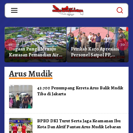
Skip
to
content
«
»
Dugaan Pungli Menuju
Pemkab Karo Apresiasi
Kawasan Pemandian Air
Personel Satpol PP,
Panas Semangat Gunung
Linmas, Dan Pemadam
– Doulu Foto Dan
Kebakaran
Arus Mudik
Videokan!
43.700 Penumpang Kereta Arus Balik Mudik
Tiba di Jakarta
BPBD DKI Turut Serta Jaga Keamanan Ibu
Kota Dan Aktif Pantau Arus Mudik Lebaran