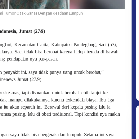
lami Tumor Otak Ganas Dengan Keadaan Lumpuh
donesia, Jumat (27/9)
anglaut, Kecamatan Carita, Kabupaten Pandeglang, Saci (53),
anya. Saci tidak bisa berobat karena hidup berada di bawah
ang pendapatan nya pas-pasan.
 penyakit ini, saya tidak punya uang untuk berobat,”
inenews Jumat (27/9)
puskesmas, tapi disarankan untuk berobat lebih lanjut ke
idak mampu dilakukannya karena terkendala biaya. Ibu tiga
 itu akan separah ini. Berawal dari kepala pusing lalu ia
rasa pusing, lalu di obati tradisional. Tapi kondisi nya makin
ngan saya tidak bisa bergerak dan lumpuh. Selama ini saya