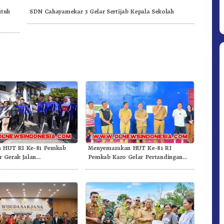
utuh
SDN Cahayamekar 3 Gelar Sertijab Kepala Sekolah
Ditpolsatwa Baharkam Polri Tiba
Di Myanmar, Siap Bantu Korban
Gempa Myanmar
n HUT RI Ke-81 Pemkab
Menyemarakan HUT Ke-81 RI
r Gerak Jalan
Pemkab Karo Gelar Pertandingan
aan.!
Olahraga