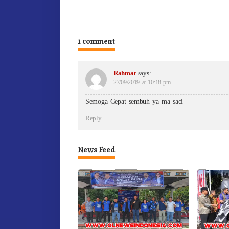
1 comment
Rahmat
says:
27/09/2019 at 10:18 pm
Semoga Cepat sembuh ya ma saci
Reply
News Feed