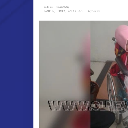
TAHU
Redaksi
27/09/2019
HIDUP
BANTEN
,
BERITA
,
PANDEGLANG
347 Views
DENG
TUMO
OTAK