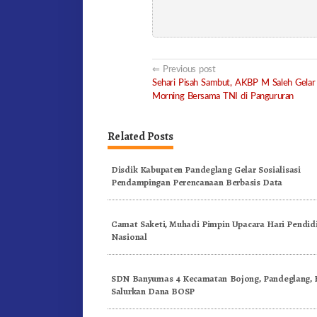
Post
Previous post
Sehari Pisah Sambut, AKBP M Saleh Gelar
navigation
Morning Bersama TNI di Pangururan
Related Posts
Disdik Kabupaten Pandeglang Gelar Sosialisasi
Pendampingan Perencanaan Berbasis Data
Camat Saketi, Muhadi Pimpin Upacara Hari Pendid
Nasional
SDN Banyumas 4 Kecamatan Bojong, Pandeglang, 
Salurkan Dana BOSP