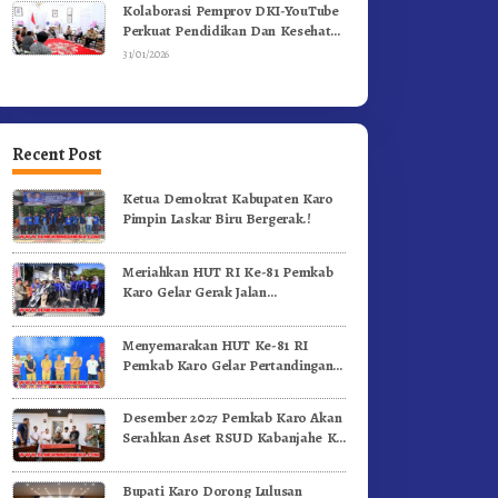
Kolaborasi Pemprov DKI-YouTube
Perkuat Pendidikan Dan Kesehatan
Mental
31/01/2026
Recent Post
Ketua Demokrat Kabupaten Karo
Pimpin Laskar Biru Bergerak.!
Meriahkan HUT RI Ke-81 Pemkab
Karo Gelar Gerak Jalan
Kemerdekaan.!
Menyemarakan HUT Ke-81 RI
Pemkab Karo Gelar Pertandingan
Olahraga
Desember 2027 Pemkab Karo Akan
Serahkan Aset RSUD Kabanjahe Ke
Moderamen GBKP
Bupati Karo Dorong Lulusan