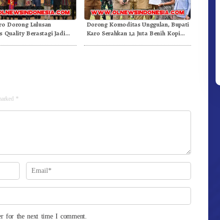
ro Dorong Lulusan
Dorong Komoditas Unggulan, Bupati
s Quality Berastagi Jadi
Karo Serahkan 1,2 Juta Benih Kopi
novatif dan Berintegritas
Arabika
 marked
*
r for the next time I comment.