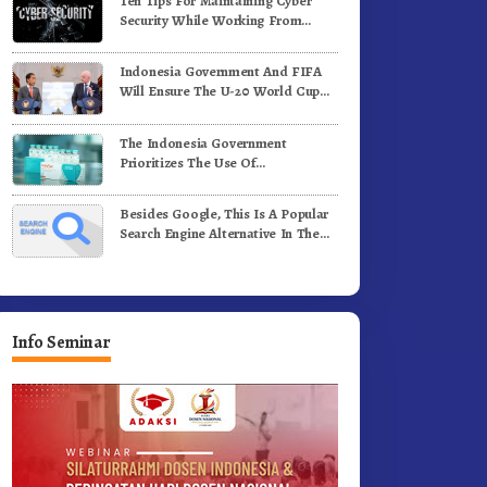
Ten Tips For Maintaining Cyber
Security While Working From
Outside The Office
Indonesia Government And FIFA
Will Ensure The U-20 World Cup
Runs Well And According To FIFA
Standards
The Indonesia Government
Prioritizes The Use Of
Domestically-Produced COVID-19
Vaccines
Besides Google, This Is A Popular
Search Engine Alternative In The
World
Info Seminar