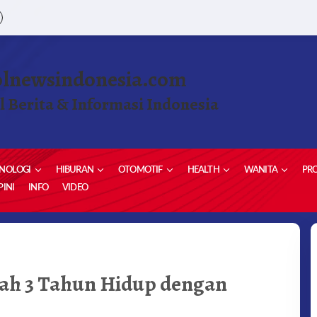
olnewsindonesia.com
l Berita & Informasi Indonesia
NOLOGI
HIBURAN
OTOMOTIF
HEALTH
WANITA
PRO
INI
INFO
VIDEO
dah 3 Tahun Hidup dengan