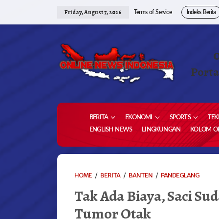
Skip
to
Friday, August 7, 2026
Terms of Service
Indeks Berita
content
Porta
BERITA
EKONOMI
SPORTS
TEK
ENGLISH NEWS
LINGKUNGAN
KOLOM OP
TAK
HOME
/
BERITA
/
BANTEN
/
PANDEGLANG
ADA
Tak Ada Biaya, Saci Su
BIAYA,
SACI
Tumor Otak
SUDAH
3