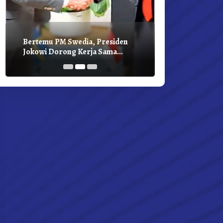
Bertemu PM Swedia, Presiden
Presiden Joko
Jokowi Dorong Kerja Sama
Bilateral Den
Pembangunan Hijau