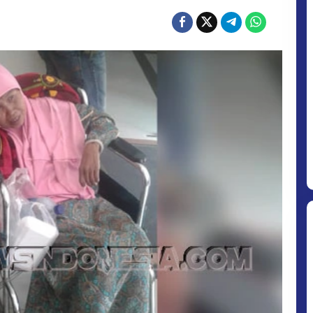
N
AN
R