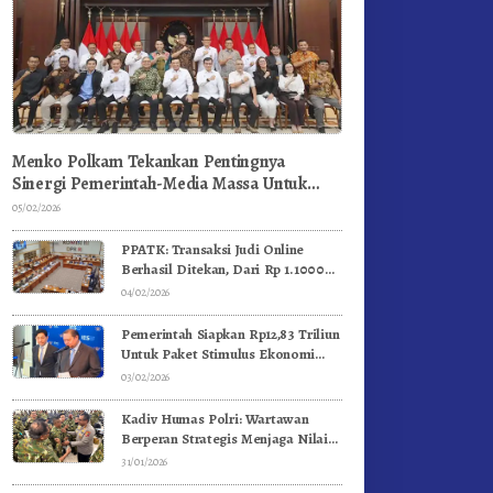
Menko Polkam Tekankan Pentingnya
Sinergi Pemerintah-Media Massa Untuk
Jaga Stabilitas Bangsa
05/02/2026
PPATK: Transaksi Judi Online
Berhasil Ditekan, Dari Rp 1.1000
Triliun Menjadi Rp 268 Triliun
04/02/2026
Pemerintah Siapkan Rp12,83 Triliun
Untuk Paket Stimulus Ekonomi
Kuartal I-2026
03/02/2026
Kadiv Humas Polri: Wartawan
Berperan Strategis Menjaga Nilai
Kebangsaan, Demokrasi, dan NKRI
31/01/2026