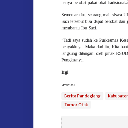
hanya berobat pakai obat tradisional.â
Sementara itu, seorang mahasiswa U
Saci tersebut bisa dapat berobat da
membantu Ibu Saci.
“Tadi saya sudah ke Puskesmas Keseh
penyakitnya. Maka dari itu, Kita ban
langsung ditangani oleh pihak R
Pungkasnya.
Irgi
Views:
347
Berita Pandeglang
Kabupate
Tumor Otak