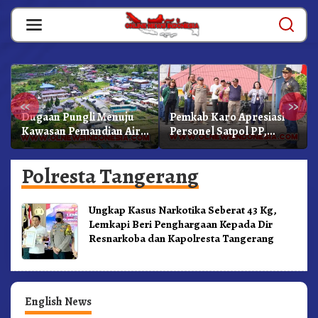
Skip
to
content
«
»
Dugaan Pungli Menuju
Pemkab Karo Apresiasi
Kawasan Pemandian Air
Personel Satpol PP,
Panas Semangat Gunung
Linmas, Dan Pemadam
– Doulu Foto Dan
Kebakaran
Polresta Tangerang
Videokan!
Ungkap Kasus Narkotika Seberat 43 Kg,
Lemkapi Beri Penghargaan Kepada Dir
Resnarkoba dan Kapolresta Tangerang
English News