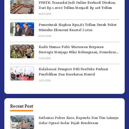
PPATK: Transaksi Judi Online Berhasil Ditekan,
Dari Rp 1.1000 Triliun Menjadi Rp 268 Triliun
04/02/2026
Pemerintah Siapkan Rp12,83 Triliun Untuk Paket
Stimulus Ekonomi Kuartal I-2026
03/02/2026
Kadiv Humas Polri: Wartawan Berperan
Strategis Menjaga Nilai Kebangsaan, Demokrasi,
dan NKRI
31/01/2026
Kolaborasi Pemprov DKI-YouTube Perkuat
Pendidikan Dan Kesehatan Mental
31/01/2026
Recent Post
Satlantas Polres Karo, Bapenda Dan Tim Lainnya
Gelar Oprasi Sadar Pajak Kenderaan