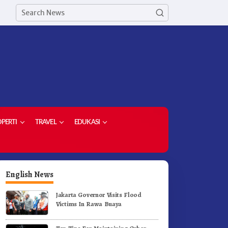
PERTI
TRAVEL
EDUKASI
English News
Jakarta Governor Visits Flood
Victims In Rawa Buaya
orong Komoditas Unggulan,
Di Pelantikan Kepsek Bupati
upati Karo Serahkan 1,2 Juta
Karo Tekankan Kepemimpina