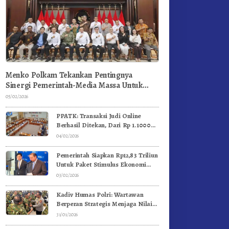
Menko Polkam Tekankan Pentingnya
Sinergi Pemerintah-Media Massa Untuk
Jaga Stabilitas Bangsa
05/02/2026
PPATK: Transaksi Judi Online
Berhasil Ditekan, Dari Rp 1.1000
Triliun Menjadi Rp 268 Triliun
04/02/2026
Pemerintah Siapkan Rp12,83 Triliun
Untuk Paket Stimulus Ekonomi
Kuartal I-2026
03/02/2026
Kadiv Humas Polri: Wartawan
Berperan Strategis Menjaga Nilai
Kebangsaan, Demokrasi, dan NKRI
31/01/2026