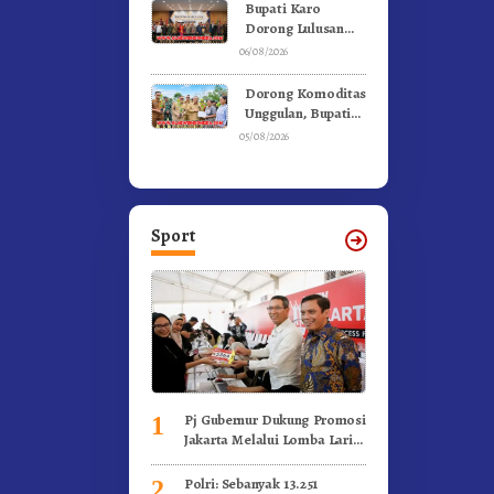
Ke Moderamen
Bupati Karo
GBKP
Dorong Lulusan
Universitas Quality
06/08/2026
Berastagi Jadi
Generasi Inovatif
Dorong Komoditas
dan Berintegritas
Unggulan, Bupati
Karo Serahkan 1,2
05/08/2026
Juta Benih Kopi
Arabika
Sport
Pj Gubernur Dukung Promosi
1
Jakarta Melalui Lomba Lari
Internasional
Polri: Sebanyak 13.251
2