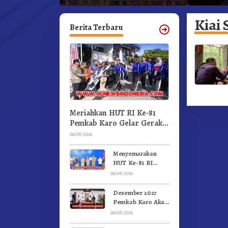
an.!
Pertandingan Olahraga
Kabanja
GBKP
Kiai 
Berita Terbaru
Meriahkan HUT RI Ke-81
Pemkab Karo Gelar Gerak
Jalan Kemerdekaan.!
06/08/2026
Menyemarakan
HUT Ke-81 RI
Pemkab Karo
06/08/2026
Gelar Pertandingan
Olahraga
Desember 2027
Pemkab Karo Akan
Serahkan Aset
06/08/2026
RSUD Kabanjahe