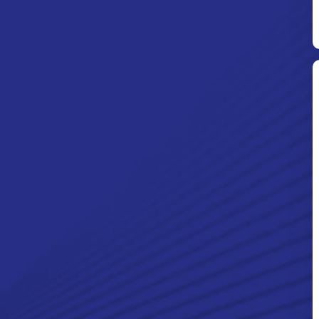
Ditpolsatwa Baharkam Polri Tiba
Di Myanmar, Siap Bantu Korban
Gempa Myanmar