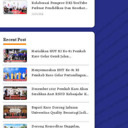
Kolaborasi Pemprov DKI-YouTube
Perkuat Pendidikan Dan Kesehatan
Mental
31/01/2026
Recent Post
Meriahkan HUT RI Ke-81 Pemkab
Karo Gelar Gerak Jalan
Kemerdekaan.!
Menyemarakan HUT Ke-81 RI
Pemkab Karo Gelar Pertandingan
Olahraga
Desember 2027 Pemkab Karo Akan
Serahkan Aset RSUD Kabanjahe Ke
Moderamen GBKP
Bupati Karo Dorong Lulusan
Universitas Quality Berastagi Jadi
Generasi Inovatif dan Berintegritas
Dorong Komoditas Unggulan,