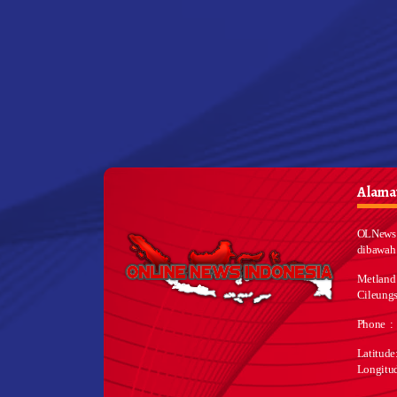
Alamat
OLNews 
dibawah
Metland
Cileungs
Phone :
Latitud
Longitu