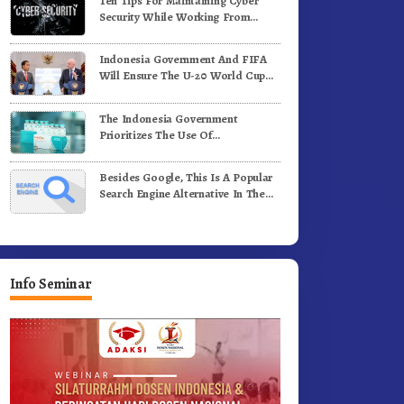
Ten Tips For Maintaining Cyber
enih Kopi Arabika
Profesional Dongkrak Mutu
Security While Working From
Pendidikan
Outside The Office
Indonesia Government And FIFA
Will Ensure The U-20 World Cup
Runs Well And According To FIFA
Standards
The Indonesia Government
Prioritizes The Use Of
Domestically-Produced COVID-19
Vaccines
Besides Google, This Is A Popular
Search Engine Alternative In The
World
Info Seminar