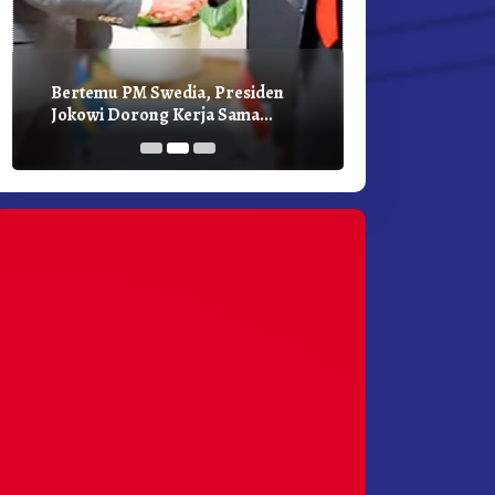
Bertemu PM Swedia, Presiden
Presiden Joko
Jokowi Dorong Kerja Sama
Bilateral Den
Pembangunan Hijau