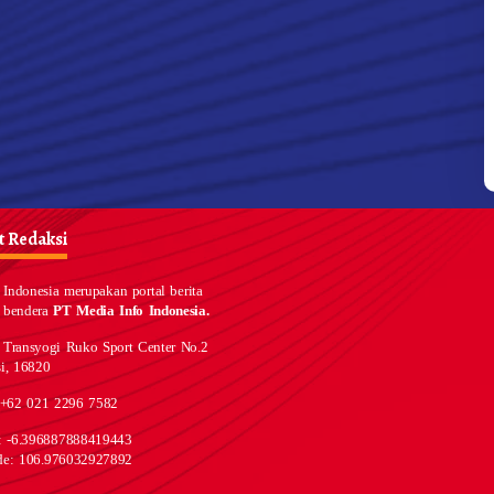
 Redaksi
Indonesia merupakan portal berita
 bendera
PT Media Info Indonesia.
 Transyogi Ruko Sport Center No.2
i, 16820
 +62 021 2296 7582
e: -6.396887888419443
de: 106.976032927892