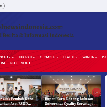
ita
olnewsindonesia.com
l Berita & Informasi Indonesia
NOLOGI
HIBURAN
OTOMOTIF
HEALTH
WANITA
PRO
INI
INFO
VIDEO
»
r 2027 Pemkab Karo
Bupati Karo Dorong Lulusan
D
ahkan Aset RSUD
Universitas Quality Berastagi
B