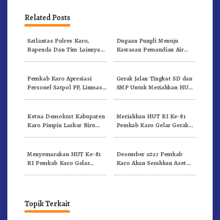
Related Posts
Satlantas Polres Karo,
Dugaan Pungli Menuju
Bapenda Dan Tim Lainnya
Kawasan Pemandian Air
Gelar Oprasi Sadar Pajak
Panas Semangat Gunung –
Kenderaan
Doulu Foto Dan Videokan!
Pemkab Karo Apresiasi
Gerak Jalan Tingkat SD dan
Personel Satpol PP, Linmas,
SMP Untuk Meriahkan HUT
Dan Pemadam Kebakaran
RI Ke-81 Dibuka Sekda Karo
Ketua Demokrat Kabupaten
Meriahkan HUT RI Ke-81
Karo Pimpin Laskar Biru
Pemkab Karo Gelar Gerak
Bergerak.!
Jalan Kemerdekaan.!
Menyemarakan HUT Ke-81
Desember 2027 Pemkab
RI Pemkab Karo Gelar
Karo Akan Serahkan Aset
Pertandingan Olahraga
RSUD Kabanjahe Ke
Moderamen GBKP
Topik Terkait