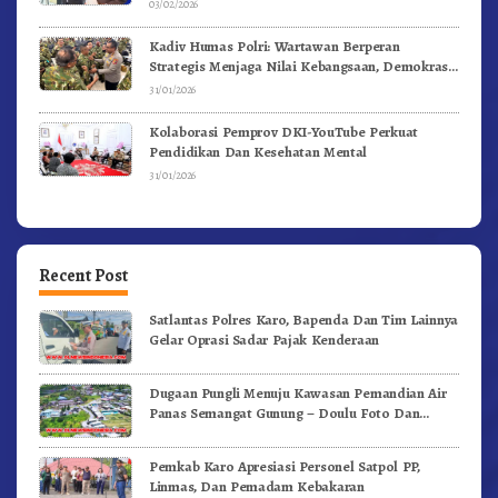
03/02/2026
Kadiv Humas Polri: Wartawan Berperan
Strategis Menjaga Nilai Kebangsaan, Demokrasi,
dan NKRI
31/01/2026
Kolaborasi Pemprov DKI-YouTube Perkuat
Pendidikan Dan Kesehatan Mental
31/01/2026
Recent Post
Satlantas Polres Karo, Bapenda Dan Tim Lainnya
Gelar Oprasi Sadar Pajak Kenderaan
Dugaan Pungli Menuju Kawasan Pemandian Air
Panas Semangat Gunung – Doulu Foto Dan
Videokan!
Pemkab Karo Apresiasi Personel Satpol PP,
Linmas, Dan Pemadam Kebakaran