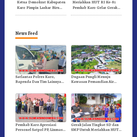
Ketua Demokrat Kabupaten
Meriahkan HUT RI Ke-81
Karo Pimpin Laskar Biru
Pemkab Karo Gelar Gerak
Bergerak.!
Jalan Kemerdekaan.!
News Feed
Satlantas Polres Karo,
Dugaan Pungli Menuju
Bapenda Dan Tim Lainnya
Kawasan Pemandian Air
Gelar Oprasi Sadar Pajak
Panas Semangat Gunung –
Kenderaan
Doulu Foto Dan Videokan!
Pemkab Karo Apresiasi
Gerak Jalan Tingkat SD dan
Personel Satpol PP, Linmas,
SMP Untuk Meriahkan HUT
Dan Pemadam Kebakaran
RI Ke-81 Dibuka Sekda Karo