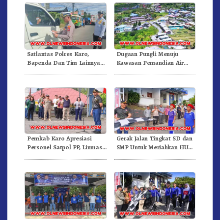
Satlantas Polres Karo,
Dugaan Pungli Menuju
Bapenda Dan Tim Lainnya
Kawasan Pemandian Air
Gelar Oprasi Sadar Pajak
Panas Semangat Gunung –
Kenderaan
Doulu Foto Dan Videokan!
Pemkab Karo Apresiasi
Gerak Jalan Tingkat SD dan
Personel Satpol PP, Linmas,
SMP Untuk Meriahkan HUT
Dan Pemadam Kebakaran
RI Ke-81 Dibuka Sekda Karo