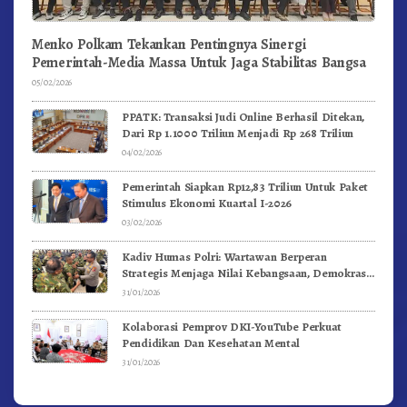
Menko Polkam Tekankan Pentingnya Sinergi
Pemerintah-Media Massa Untuk Jaga Stabilitas Bangsa
05/02/2026
PPATK: Transaksi Judi Online Berhasil Ditekan,
Dari Rp 1.1000 Triliun Menjadi Rp 268 Triliun
04/02/2026
Pemerintah Siapkan Rp12,83 Triliun Untuk Paket
Stimulus Ekonomi Kuartal I-2026
03/02/2026
Kadiv Humas Polri: Wartawan Berperan
Strategis Menjaga Nilai Kebangsaan, Demokrasi,
dan NKRI
31/01/2026
Kolaborasi Pemprov DKI-YouTube Perkuat
Pendidikan Dan Kesehatan Mental
31/01/2026