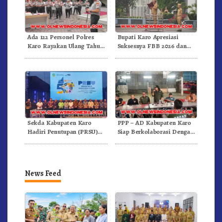
Ada 122 Personel Polres
Bupati Karo Apresiasi
Karo Rayakan Ulang Tahun
Suksesnya FBB 2026 dan
Bersama
Targetkan FBB 2027 Go
Internasional.!
Sekda Kabupaten Karo
PPP – AD Kabupaten Karo
Hadiri Penutupan (PRSU)
Siap Berkolaborasi Dengan
Tahun 2026 Di Medan
Komunitas WEST Karo
News Feed