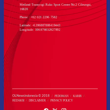
Metland Transyogi Ruko Sport Center No.2 Cileungsi,
16820
Phone : +62 021 2296 7582
Latitude: -6.396887888419443
Longitude: 106.976032927892
PEDOMAN
KARIR
OLNewsindonesia © 2018
REDAKSI
DISCLAIMER
PRIVACY POLICY