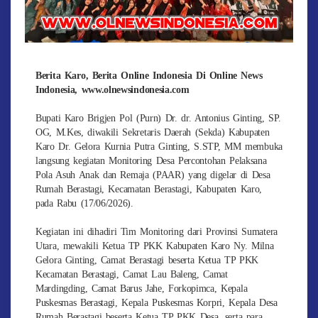
Berita Karo, Berita Online Indonesia Di Online News
Indonesia, www.olnewsindonesia.com
Bupati Karo Brigjen Pol (Purn) Dr. dr. Antonius Ginting, SP.
OG, M.Kes, diwakili Sekretaris Daerah (Sekda) Kabupaten
Karo Dr. Gelora Kurnia Putra Ginting, S.STP, MM membuka
langsung kegiatan Monitoring Desa Percontohan Pelaksana
Pola Asuh Anak dan Remaja (PAAR) yang digelar di Desa
Rumah Berastagi, Kecamatan Berastagi, Kabupaten Karo,
pada Rabu (17/06/2026).
Kegiatan ini dihadiri Tim Monitoring dari Provinsi Sumatera
Utara, mewakili Ketua TP PKK Kabupaten Karo Ny. Milna
Gelora Ginting, Camat Berastagi beserta Ketua TP PKK
Kecamatan Berastagi, Camat Lau Baleng, Camat
Mardingding, Camat Barus Jahe, Forkopimca, Kepala
Puskesmas Berastagi, Kepala Puskesmas Korpri, Kepala Desa
Rumah Berastagi beserta Ketua TP PKK Desa, serta para