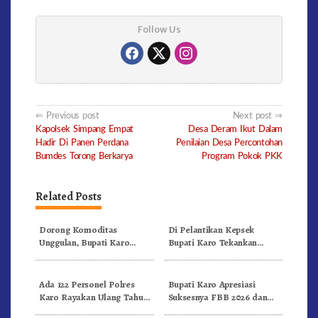
Follow Us
Post
Previous post
Next post
Kapolsek Simpang Empat
Desa Deram Ikut Dalam
navigation
Hadir Di Panen Perdana
Penilaian Desa Percontohan
Bumdes Torong Berkarya
Program Pokok PKK
Related Posts
Dorong Komoditas
Di Pelantikan Kepsek
Unggulan, Bupati Karo
Bupati Karo Tekankan
Serahkan 1,2 Juta Benih Kopi
Kepemimpinan Profesional
Arabika
Dongkrak Mutu Pendidikan
Ada 122 Personel Polres
Bupati Karo Apresiasi
Karo Rayakan Ulang Tahun
Suksesnya FBB 2026 dan
Bersama
Targetkan FBB 2027 Go