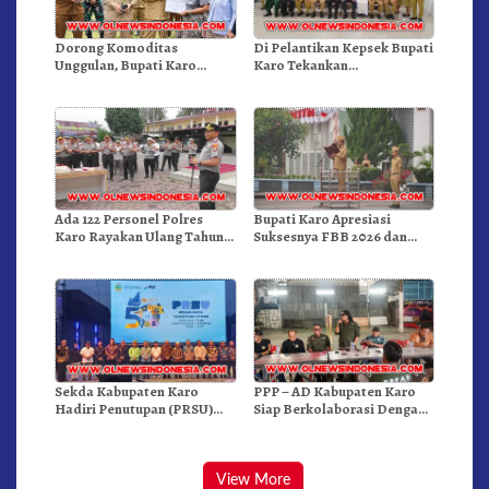
Dorong Komoditas
Di Pelantikan Kepsek Bupati
Unggulan, Bupati Karo
Karo Tekankan
Serahkan 1,2 Juta Benih Kopi
Kepemimpinan Profesional
Arabika
Dongkrak Mutu Pendidikan
Ada 122 Personel Polres
Bupati Karo Apresiasi
Karo Rayakan Ulang Tahun
Suksesnya FBB 2026 dan
Bersama
Targetkan FBB 2027 Go
Internasional.!
Sekda Kabupaten Karo
PPP – AD Kabupaten Karo
Hadiri Penutupan (PRSU)
Siap Berkolaborasi Dengan
Tahun 2026 Di Medan
Komunitas WEST Karo
View More