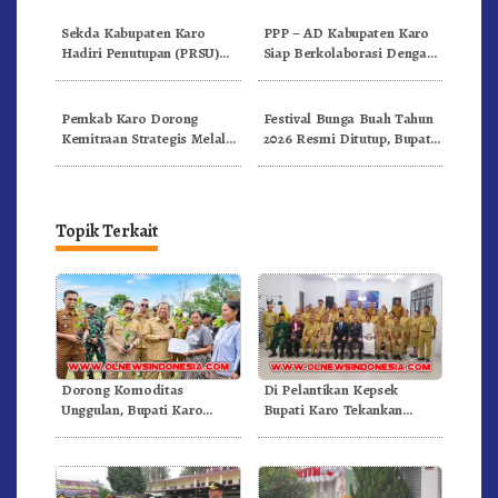
Internasional.!
Sekda Kabupaten Karo
PPP – AD Kabupaten Karo
Hadiri Penutupan (PRSU)
Siap Berkolaborasi Dengan
Tahun 2026 Di Medan
Komunitas WEST Karo
Pemkab Karo Dorong
Festival Bunga Buah Tahun
Kemitraan Strategis Melalui
2026 Resmi Ditutup, Bupati
Business Matching Festival
Karo Tegaskan Momentum
Bunga Buah 2026
Perkuat Pariwisata
Topik Terkait
Dorong Komoditas
Di Pelantikan Kepsek
Unggulan, Bupati Karo
Bupati Karo Tekankan
Serahkan 1,2 Juta Benih Kopi
Kepemimpinan Profesional
Arabika
Dongkrak Mutu Pendidikan