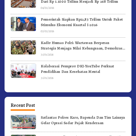
Dari Rp 1.1000 Triliun Menjadi Rp 268 Triliun
04/02/2026
Pemerintah Siapkan Rp12,83 Triliun Untuk Paket
Stimulus Ekonomi Kuartal I-2026
03/02/2026
Kadiv Humas Polri: Wartawan Berperan
Strategis Menjaga Nilai Kebangsaan, Demokrasi,
dan NKRI
31/01/2026
Kolaborasi Pemprov DKI-YouTube Perkuat
Pendidikan Dan Kesehatan Mental
31/01/2026
Recent Post
Satlantas Polres Karo, Bapenda Dan Tim Lainnya
Gelar Oprasi Sadar Pajak Kenderaan