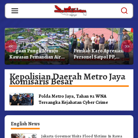
Skip
to
content
«
»
Dugaan Pungli Menuju
Pemkab Karo Apresiasi
Kawasan Pemandian Air
Personel Satpol PP,
Panas Semangat Gunung
Linmas, Dan Pemadam
– Doulu Foto Dan
Kebakaran
Kepolisian Daerah Metro Jaya
Videokan!
Komisaris Besar
Polda Metro Jaya, Tahan 92 WNA
Tersangka Kejahatan Cyber Crime
English News
Jakarta Governor Visits Flood Victims In Rawa