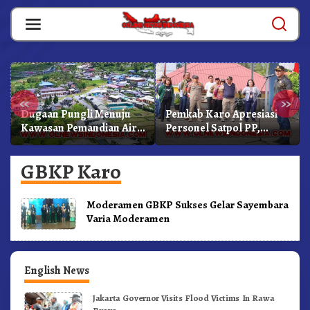
Skip
to
content
«
»
Dugaan Pungli Menuju
Pemkab Karo Apresiasi
Kawasan Pemandian Air
Personel Satpol PP,
Panas Semangat Gunung
Linmas, Dan Pemadam
– Doulu Foto Dan
Kebakaran
GBKP Karo
Videokan!
Moderamen GBKP Sukses Gelar Sayembara
Varia Moderamen
English News
Jakarta Governor Visits Flood Victims In Rawa