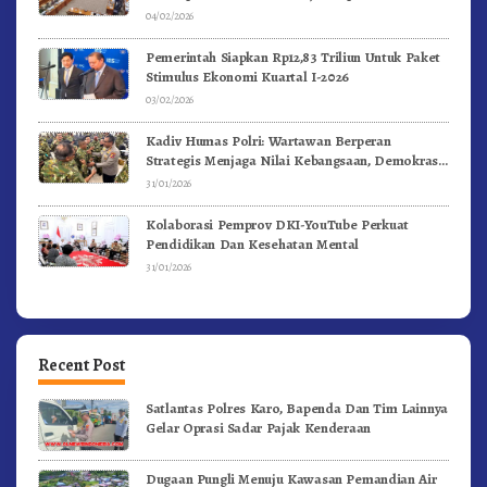
04/02/2026
Pemerintah Siapkan Rp12,83 Triliun Untuk Paket
Stimulus Ekonomi Kuartal I-2026
03/02/2026
Kadiv Humas Polri: Wartawan Berperan
Strategis Menjaga Nilai Kebangsaan, Demokrasi,
dan NKRI
31/01/2026
Kolaborasi Pemprov DKI-YouTube Perkuat
Pendidikan Dan Kesehatan Mental
31/01/2026
Recent Post
Satlantas Polres Karo, Bapenda Dan Tim Lainnya
Gelar Oprasi Sadar Pajak Kenderaan
Dugaan Pungli Menuju Kawasan Pemandian Air