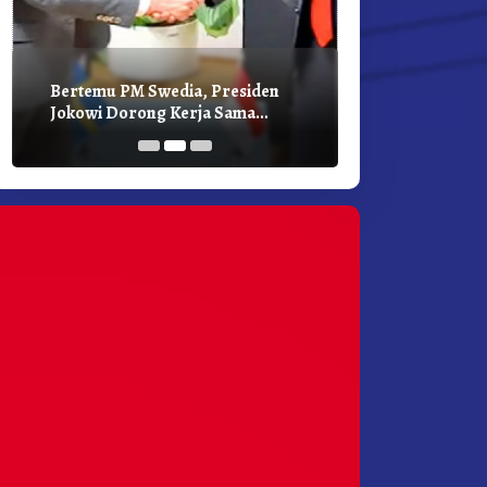
Bertemu PM Swedia, Presiden
Presiden Joko
Jokowi Dorong Kerja Sama
Bilateral Den
Pembangunan Hijau