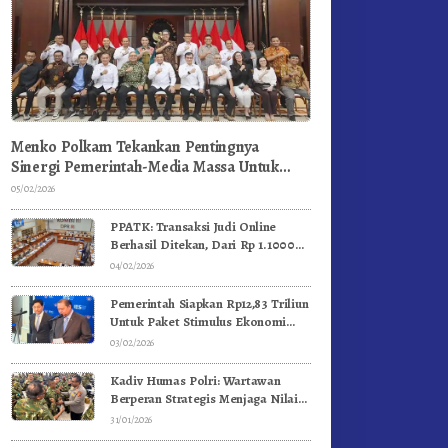
Menko Polkam Tekankan Pentingnya
Sinergi Pemerintah-Media Massa Untuk
Jaga Stabilitas Bangsa
05/02/2026
PPATK: Transaksi Judi Online
Berhasil Ditekan, Dari Rp 1.1000
Triliun Menjadi Rp 268 Triliun
04/02/2026
Pemerintah Siapkan Rp12,83 Triliun
Untuk Paket Stimulus Ekonomi
Kuartal I-2026
03/02/2026
Kadiv Humas Polri: Wartawan
Berperan Strategis Menjaga Nilai
Kebangsaan, Demokrasi, dan NKRI
31/01/2026