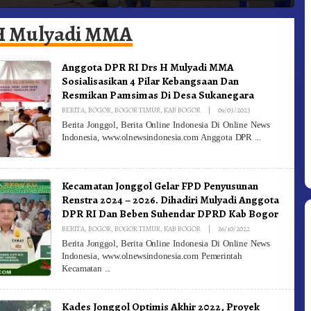
adam Kebakaran
Ke-81 Dibuka Sekda Karo
B
H Mulyadi MMA
Anggota DPR RI Drs H Mulyadi MMA
Sosialisasikan 4 Pilar Kebangsaan Dan
Resmikan Pamsimas Di Desa Sukanegara
By
BERITA
,
BOGOR
,
BOGOR TIMUR
,
KAB BOGOR
|
09/03/2023
Redaksi
Berita Jonggol, Berita Online Indonesia Di Online News
Indonesia, www.olnewsindonesia.com Anggota DPR
Kecamatan Jonggol Gelar FPD Penyusunan
Renstra 2024 – 2026. Dihadiri Mulyadi Anggota
DPR RI Dan Beben Suhendar DPRD Kab Bogor
By
BERITA
,
BOGOR
,
BOGOR TIMUR
,
KAB BOGOR
|
26/10/2022
Redaksi
Berita Jonggol, Berita Online Indonesia Di Online News
Indonesia, www.olnewsindonesia.com Pemerintah
Kecamatan
Kades Jonggol Optimis Akhir 2022, Proyek