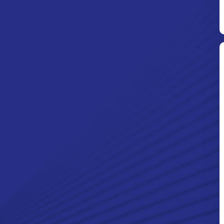
Ditpolsatwa Baharkam Polri Tiba
Di Myanmar, Siap Bantu Korban
Gempa Myanmar