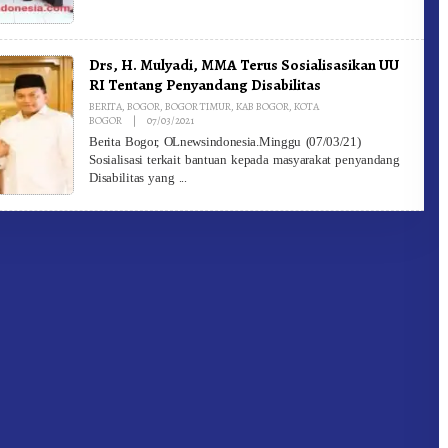
Drs, H. Mulyadi, MMA Terus Sosialisasikan UU
RI Tentang Penyandang Disabilitas
BERITA
,
BOGOR
,
BOGOR TIMUR
,
KAB BOGOR
,
KOTA
By
BOGOR
|
07/03/2021
Redaksi
Berita Bogor, OLnewsindonesia.Minggu (07/03/21)
Sosialisasi terkait bantuan kepada masyarakat penyandang
Disabilitas yang