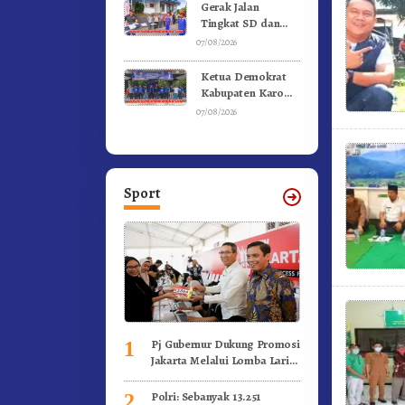
Kebakaran
Gerak Jalan
Tingkat SD dan
SMP Untuk
07/08/2026
Meriahkan HUT RI
Ke-81 Dibuka
Ketua Demokrat
Sekda Karo
Kabupaten Karo
Pimpin Laskar Biru
07/08/2026
Bergerak.!
Sport
Pj Gubernur Dukung Promosi
1
Jakarta Melalui Lomba Lari
Internasional
Polri: Sebanyak 13.251
2