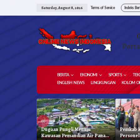
Skip
to
Saturday, August 8, 2026
Terms of Service
Indeks Ber
content
Porta
BERITA
EKONOMI
SPORTS
TEK
ENGLISH NEWS
LINGKUNGAN
KOLOM OP
«
 Karo, Bapenda
Dugaan Pungli Menuju
Pemkab K
 Gelar Oprasi
Kawasan Pemandian Air Panas
Personel