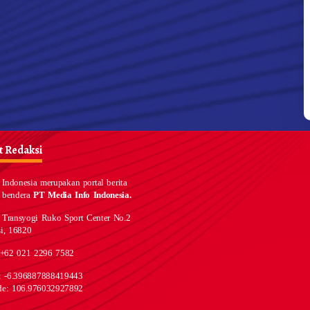
 Redaksi
Indonesia merupakan portal berita
 bendera
PT Media Info Indonesia.
 Transyogi Ruko Sport Center No.2
i, 16820
 +62 021 2296 7582
e: -6.396887888419443
de: 106.976032927892