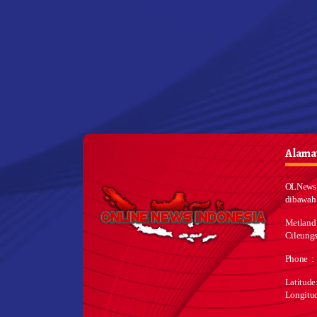
Alamat
OLNews 
dibawah
Metland
Cileungs
Phone :
Latitud
Longitu