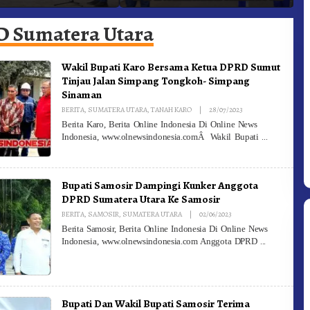
adam Kebakaran
Ke-81 Dibuka Sekda Karo
B
 Sumatera Utara
Wakil Bupati Karo Bersama Ketua DPRD Sumut
Tinjau Jalan Simpang Tongkoh- Simpang
Sinaman
By
BERITA
,
SUMATERA UTARA
,
TANAH KARO
|
28/07/2023
Redaksi
Berita Karo, Berita Online Indonesia Di Online News
Indonesia, www.olnewsindonesia.comÂ Wakil Bupati
Bupati Samosir Dampingi Kunker Anggota
DPRD Sumatera Utara Ke Samosir
By
BERITA
,
SAMOSIR
,
SUMATERA UTARA
|
02/06/2023
Redaksi
Berita Samosir, Berita Online Indonesia Di Online News
Indonesia, www.olnewsindonesia.com Anggota DPRD
Bupati Dan Wakil Bupati Samosir Terima