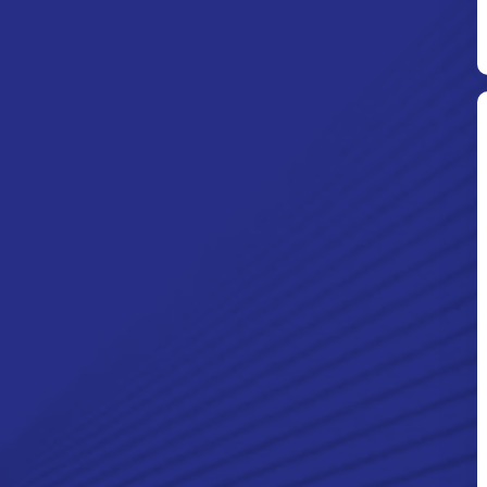
Ditpolsatwa Baharkam Polri Tiba
Di Myanmar, Siap Bantu Korban
Gempa Myanmar