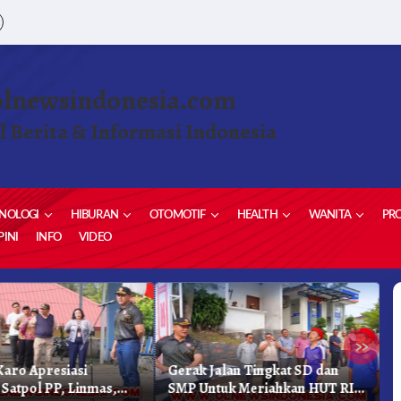
olnewsindonesia.com
l Berita & Informasi Indonesia
NOLOGI
HIBURAN
OTOMOTIF
HEALTH
WANITA
PRO
INI
INFO
VIDEO
»
aro Apresiasi
Gerak Jalan Tingkat SD dan
K
 Satpol PP, Linmas,
SMP Untuk Meriahkan HUT RI
K