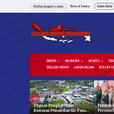
Skip
to
Friday, August 7, 2026
Terms of Service
Indeks Berita
content
Porta
BERITA
EKONOMI
SPORTS
TEK
ENGLISH NEWS
LINGKUNGAN
KOLOM OP
«
 Karo, Bapenda
Dugaan Pungli Menuju
Pemkab K
 Gelar Oprasi
Kawasan Pemandian Air Panas
Personel