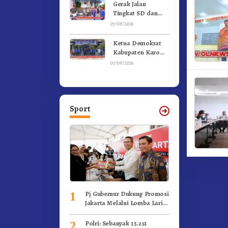
Kebakaran
Gerak Jalan
Tingkat SD dan
SMP Untuk
07/08/2026
Meriahkan HUT RI
Ke-81 Dibuka
Ketua Demokrat
Sekda Karo
Kabupaten Karo
Pimpin Laskar Biru
07/08/2026
Bergerak.!
Sport
Pj Gubernur Dukung Promosi
1
Jakarta Melalui Lomba Lari
Internasional
Polri: Sebanyak 13.251
2