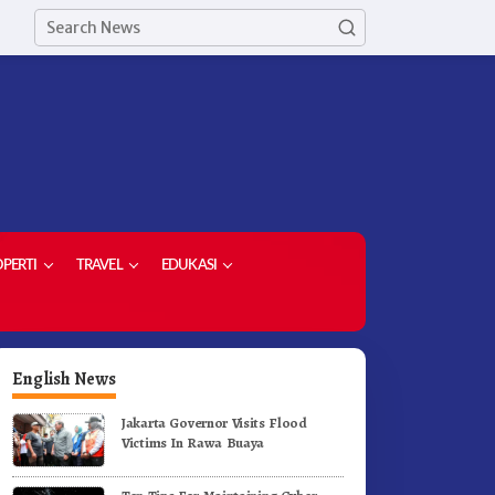
PERTI
TRAVEL
EDUKASI
English News
Jakarta Governor Visits Flood
Victims In Rawa Buaya
etua Demokrat Kabupaten
Meriahkan HUT RI Ke-81
aro Pimpin Laskar Biru
Pemkab Karo Gelar Gerak