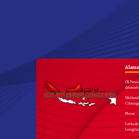
Alamat
OLNews 
dibawah
Metland
Cileungs
Phone :
Latitud
Longitu