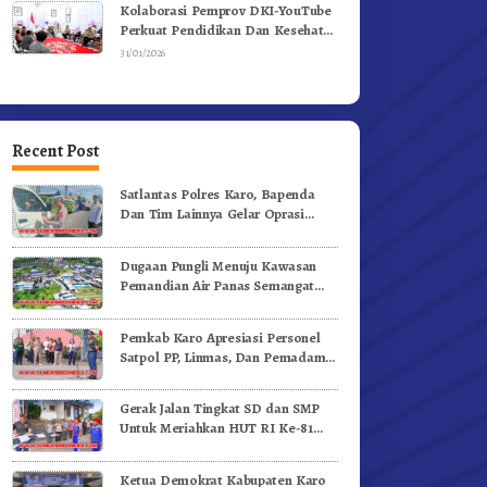
Kolaborasi Pemprov DKI-YouTube
Perkuat Pendidikan Dan Kesehatan
Mental
31/01/2026
Recent Post
Satlantas Polres Karo, Bapenda
Dan Tim Lainnya Gelar Oprasi
Sadar Pajak Kenderaan
Dugaan Pungli Menuju Kawasan
Pemandian Air Panas Semangat
Gunung – Doulu Foto Dan
Videokan!
Pemkab Karo Apresiasi Personel
Satpol PP, Linmas, Dan Pemadam
Kebakaran
Gerak Jalan Tingkat SD dan SMP
Untuk Meriahkan HUT RI Ke-81
Dibuka Sekda Karo
Ketua Demokrat Kabupaten Karo