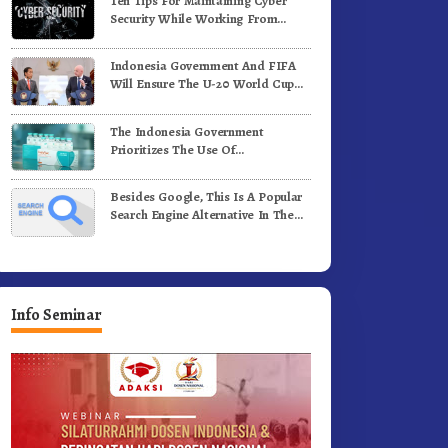
Ten Tips For Maintaining Cyber
ergerak.!
Jalan Kemerdekaan.!
Security While Working From
Outside The Office
Indonesia Government And FIFA
Will Ensure The U-20 World Cup
Runs Well And According To FIFA
Standards
The Indonesia Government
Prioritizes The Use Of
Domestically-Produced COVID-19
Vaccines
Besides Google, This Is A Popular
Search Engine Alternative In The
World
Info Seminar