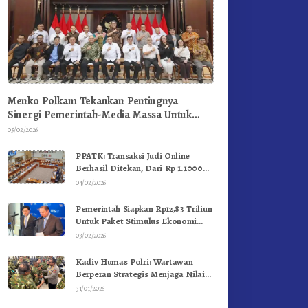
Menko Polkam Tekankan Pentingnya
Sinergi Pemerintah-Media Massa Untuk
Jaga Stabilitas Bangsa
05/02/2026
PPATK: Transaksi Judi Online
Berhasil Ditekan, Dari Rp 1.1000
Triliun Menjadi Rp 268 Triliun
04/02/2026
Pemerintah Siapkan Rp12,83 Triliun
Untuk Paket Stimulus Ekonomi
Kuartal I-2026
03/02/2026
Kadiv Humas Polri: Wartawan
Berperan Strategis Menjaga Nilai
Kebangsaan, Demokrasi, dan NKRI
31/01/2026