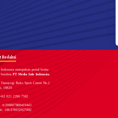
 Redaksi
Indonesia merupakan portal berita
 bendera
PT Media Info Indonesia.
 Transyogi Ruko Sport Center No.2
i, 16820
 +62 021 2296 7582
e: -6.396887888419443
de: 106.976032927892