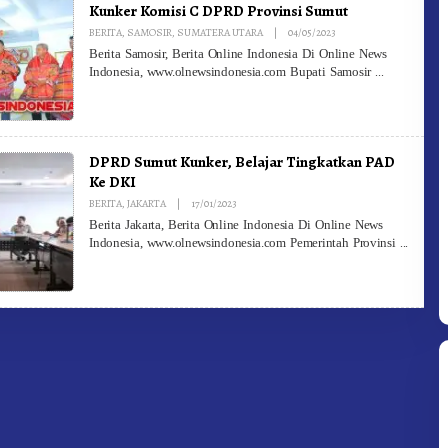
Kunker Komisi C DPRD Provinsi Sumut
By
BERITA
,
SAMOSIR
,
SUMATERA UTARA
|
04/05/2023
Redaksi
Berita Samosir, Berita Online Indonesia Di Online News
Indonesia, www.olnewsindonesia.com Bupati Samosir
DPRD Sumut Kunker, Belajar Tingkatkan PAD
Ke DKI
By
BERITA
,
JAKARTA
|
17/01/2023
Redaksi
Berita Jakarta, Berita Online Indonesia Di Online News
Indonesia, www.olnewsindonesia.com Pemerintah Provinsi