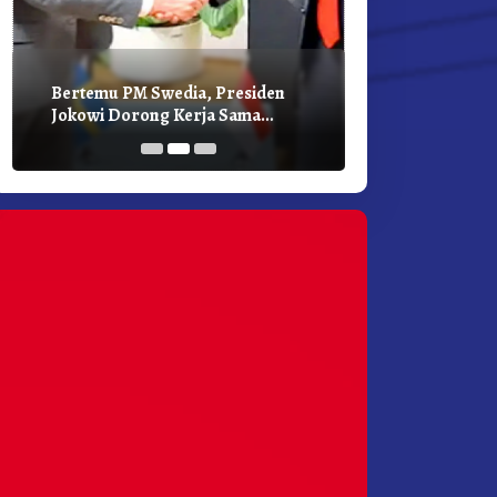
Bertemu PM Swedia, Presiden
Presiden Joko
Jokowi Dorong Kerja Sama
Bilateral Den
Pembangunan Hijau