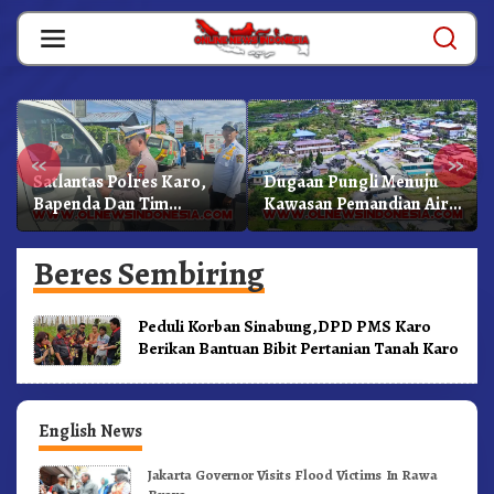
Skip
to
content
«
»
Satlantas Polres Karo,
Dugaan Pungli Menuju
Bapenda Dan Tim
Kawasan Pemandian Air
Lainnya Gelar Oprasi
Panas Semangat Gunung
Sadar Pajak Kenderaan
– Doulu Foto Dan
Beres Sembiring
Videokan!
Peduli Korban Sinabung,DPD PMS Karo
Berikan Bantuan Bibit Pertanian Tanah Karo
English News
Jakarta Governor Visits Flood Victims In Rawa