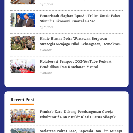
04/02/2026
Pemerintah Siapkan Rp12,83 Triliun Untuk Paket
Stimulus Ekonomi Kuartal I-2026
03/02/2026
Kadiv Humas Polri: Wartawan Berperan
Strategis Menjaga Nilai Kebangsaan, Demokrasi,
dan NKRI
31/01/2026
Kolaborasi Pemprov DKI-YouTube Perkuat
Pendidikan Dan Kesehatan Mental
31/01/2026
Recent Post
Pemkab Karo Dukung Pembangunan Gereja
Inkulturatif GBKP Bukit Klasis Barus Sibayak
Satlantas Polres Karo, Bapenda Dan Tim Lainnya