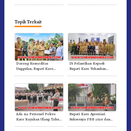
Sagala Usulkan 38 Nakes,
Sangat Seru
Kemenkes RI Penuhi 30
Nakes
Topik Terkait
Dorong Komoditas
Di Pelantikan Kepsek
Unggulan, Bupati Karo
Bupati Karo Tekankan
Serahkan 1,2 Juta Benih Kopi
Kepemimpinan Profesional
Arabika
Dongkrak Mutu Pendidikan
Ada 122 Personel Polres
Bupati Karo Apresiasi
Karo Rayakan Ulang Tahun
Suksesnya FBB 2026 dan
Bersama
Targetkan FBB 2027 Go
Internasional.!