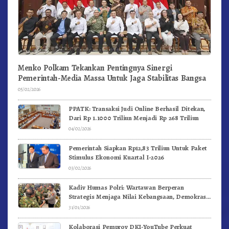
Menko Polkam Tekankan Pentingnya Sinergi
Pemerintah-Media Massa Untuk Jaga Stabilitas Bangsa
05/02/2026
PPATK: Transaksi Judi Online Berhasil Ditekan,
Dari Rp 1.1000 Triliun Menjadi Rp 268 Triliun
04/02/2026
Pemerintah Siapkan Rp12,83 Triliun Untuk Paket
Stimulus Ekonomi Kuartal I-2026
03/02/2026
Kadiv Humas Polri: Wartawan Berperan
Strategis Menjaga Nilai Kebangsaan, Demokrasi,
dan NKRI
31/01/2026
Kolaborasi Pemprov DKI-YouTube Perkuat