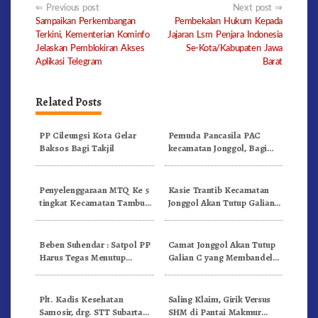
Post
Previous post
Next post
Sampaikan Perkembangan
Pembekalan Hukum Kepada
navigation
Terkini, Kementerian Kominfo
Jajaran Lsm Penjara Indonesia
Jelaskan Pemblokiran Akses
Se-Kota/Kabupaten Jawa
Aplikasi Telegram
Barat
Related Posts
PP Cileungsi Kota Gelar
Pemuda Pancasila PAC
Baksos Bagi Takjil
kecamatan Jonggol, Bagi
Bagi Takjil Ditugu Tegar
Beriman
Penyelenggaraan MTQ Ke 5
Kasie Trantib Kecamatan
tingkat Kecamatan Tambun
Jonggol Akan Tutup Galian
Selatan
liar di Desa Sukanegara
Beben Suhendar : Satpol PP
Camat Jonggol Akan Tutup
Harus Tegas Menutup
Galian C yang Membandel
Galian liar dan penertiban
di Wilayahnya
PKL
Plt. Kadis Kesehatan
Saling Klaim, Girik Versus
Samosir, drg. STT Subarta
SHM di Pantai Makmur