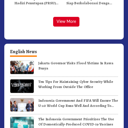
Hadiri Penutupan (PRSU)
Siap Berkolaborasi Dengan
Tahun 2026 Di Medan
Komunitas WEST Karo
View More
English News
Jakarta Governor Visits Flood Victims In Rawa
Buaya
Ten Tips For Maintaining Cyber Security While
Working From Outside The Office
Indonesia Government And FIFA Will Ensure The
U-20 World Cup Runs Well And According To
FIFA Standards
The Indonesia Government Prioritizes The Use
Of Domestically-Produced COVID-19 Vaccines