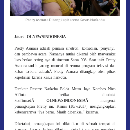
Prety Asmara Ditangkap Karena Kasus Narkoba
Jakarta
OLNEWSINDONESIA
.
Pretty Asmara adalah pemain sinetron, komedian, penyanyi,
dan pembawa acara. Namanya mulai dikenal oleh masyarakat
luas berkat acting nya di sinetron Saras 008. Saat iniÂ Pretty
Asmara sudah jarang muncul di semua program televisi dan
kabar terbaru adalahÂ Pretty Asmara ditangkap oleh pihak
kepolisian karena kasus narkoba.
Direktur Reserse Narkoba Polda Metro Jaya Kombes Nico
Alfinta ketika dimintai
konfirmasiÂ
OLNEWSINDONESIAÂ
mengenai
penangkapan Pretty ini, Kamis (18/7/2017) mengungkapkan
kebenarannya “Iya benar. Masih diperiksa,” katanya.
Diketahui, penangkapan ini dilakukan di sebuah tempat di
kawasan Jakarta. Belum diketahui detail kasus yang membuat