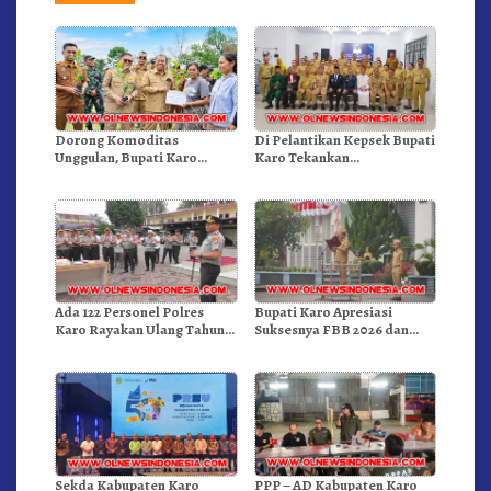
Dorong Komoditas
Di Pelantikan Kepsek Bupati
Unggulan, Bupati Karo
Karo Tekankan
Serahkan 1,2 Juta Benih Kopi
Kepemimpinan Profesional
Arabika
Dongkrak Mutu Pendidikan
Ada 122 Personel Polres
Bupati Karo Apresiasi
Karo Rayakan Ulang Tahun
Suksesnya FBB 2026 dan
Bersama
Targetkan FBB 2027 Go
Internasional.!
Sekda Kabupaten Karo
PPP – AD Kabupaten Karo