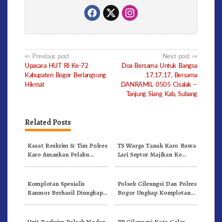
Post
Previous post
Next post
Upacara HUT RI Ke-72
Doa Bersama Untuk Bangsa
navigation
Kabupaten Bogor Berlangsung
17.17.17, Bersama
Hikmat
DANRAMIL 0505 Cisalak –
Tanjung Siang Kab, Subang
Related Posts
Kasat Reskrim & Tim Polres
TS Warga Tanah Karo Bawa
Karo Amankan Pelaku
Lari Septor Majikan Ke
Curanmor
Kabupaten Dairi
Komplotan Spesialis
Polsek Cileungsi Dan Polres
Ranmor Berhasil Diungkap
Bogor Ungkap Komplotan
Unit Reskrim Polsek
Pelaku Curanmor
Citeureup
Unit Reskrim Polsek Medan
PP Cileungsi Kota Gelar