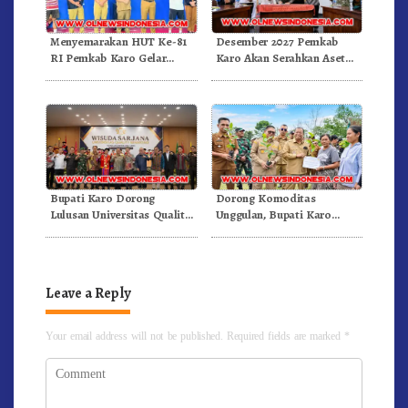
Menyemarakan HUT Ke-81
Desember 2027 Pemkab
RI Pemkab Karo Gelar
Karo Akan Serahkan Aset
Pertandingan Olahraga
RSUD Kabanjahe Ke
Moderamen GBKP
Bupati Karo Dorong
Dorong Komoditas
Lulusan Universitas Quality
Unggulan, Bupati Karo
Berastagi Jadi Generasi
Serahkan 1,2 Juta Benih Kopi
Inovatif dan Berintegritas
Arabika
Leave a Reply
Your email address will not be published.
Required fields are marked
*