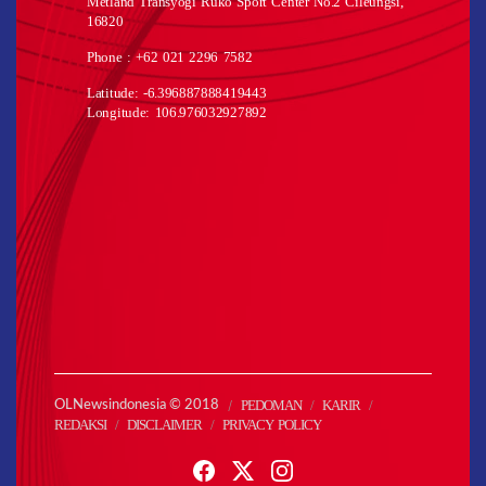
Metland Transyogi Ruko Sport Center No.2 Cileungsi,
16820
Phone : +62 021 2296 7582
Latitude: -6.396887888419443
Longitude: 106.976032927892
PEDOMAN
KARIR
OLNewsindonesia © 2018
REDAKSI
DISCLAIMER
PRIVACY POLICY