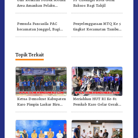
Area Amankan Pelaku
Baksos Bagi Takjil
Curanmor
Pemuda Pancasila PAC
Penyelenggaraan MTQ Ke 5
kecamatan Jonggol, Bagi
tingkat Kecamatan Tambun
Bagi Takjil Ditugu Tegar
Selatan
Beriman
Topik Terkait
Ketua Demokrat Kabupaten
Meriahkan HUT RI Ke-81
Karo Pimpin Laskar Biru
Pemkab Karo Gelar Gerak
Bergerak.!
Jalan Kemerdekaan.!