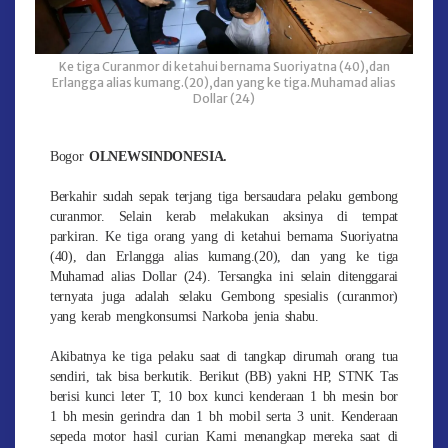
Ke tiga Curanmor di ketahui bernama Suoriyatna (40),dan
Erlangga alias kumang.(20),dan yang ke tiga.Muhamad alias
Dollar (24)
Bogor
OLNEWSINDONESIA.
Berkahir sudah sepak terjang tiga bersaudara pelaku gembong
curanmor. Selain kerab melakukan aksinya di tempat
parkiran. Ke tiga orang yang di ketahui bernama Suoriyatna
(40), dan Erlangga alias kumang.(20), dan yang ke tiga
Muhamad alias Dollar (24). Tersangka ini selain ditenggarai
ternyata juga adalah selaku Gembong spesialis (curanmor)
yang kerab mengkonsumsi Narkoba jenia shabu.
Akibatnya ke tiga pelaku saat di tangkap dirumah orang tua
sendiri, tak bisa berkutik. Berikut (BB) yakni HP, STNK Tas
berisi kunci leter T, 10 box kunci kenderaan 1 bh mesin bor
1 bh mesin gerindra dan 1 bh mobil serta 3 unit. Kenderaan
sepeda motor hasil curian Kami menangkap mereka saat di