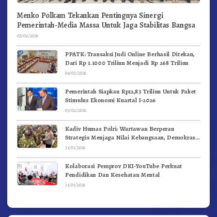
Menko Polkam Tekankan Pentingnya Sinergi
Pemerintah-Media Massa Untuk Jaga Stabilitas Bangsa
05/02/2026
PPATK: Transaksi Judi Online Berhasil Ditekan,
Dari Rp 1.1000 Triliun Menjadi Rp 268 Triliun
04/02/2026
Pemerintah Siapkan Rp12,83 Triliun Untuk Paket
Stimulus Ekonomi Kuartal I-2026
03/02/2026
Kadiv Humas Polri: Wartawan Berperan
Strategis Menjaga Nilai Kebangsaan, Demokrasi,
dan NKRI
31/01/2026
Kolaborasi Pemprov DKI-YouTube Perkuat
Pendidikan Dan Kesehatan Mental
31/01/2026