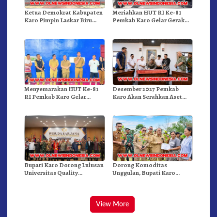
Ketua Demokrat Kabupaten
Meriahkan HUT RI Ke-81
Karo Pimpin Laskar Biru
Pemkab Karo Gelar Gerak
Bergerak.!
Jalan Kemerdekaan.!
Menyemarakan HUT Ke-81
Desember 2027 Pemkab
RI Pemkab Karo Gelar
Karo Akan Serahkan Aset
Pertandingan Olahraga
RSUD Kabanjahe Ke
Moderamen GBKP
Bupati Karo Dorong Lulusan
Dorong Komoditas
Universitas Quality
Unggulan, Bupati Karo
Berastagi Jadi Generasi
Serahkan 1,2 Juta Benih Kopi
Inovatif dan Berintegritas
Arabika
View More