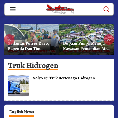
Skip
to
content
«
»
Satlantas Polres Karo,
Dugaan Pungli Menuju
Bapenda Dan Tim
Kawasan Pemandian Air
Lainnya Gelar Oprasi
Panas Semangat Gunung
Sadar Pajak Kenderaan
– Doulu Foto Dan
Truk Hidrogen
Videokan!
Volvo Uji Truk Bertenaga Hidrogen
English News