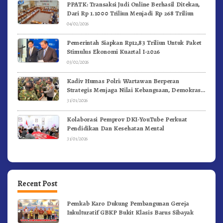
PPATK: Transaksi Judi Online Berhasil Ditekan,
Dari Rp 1.1000 Triliun Menjadi Rp 268 Triliun
04/02/2026
Pemerintah Siapkan Rp12,83 Triliun Untuk Paket
Stimulus Ekonomi Kuartal I-2026
03/02/2026
Kadiv Humas Polri: Wartawan Berperan
Strategis Menjaga Nilai Kebangsaan, Demokrasi,
dan NKRI
31/01/2026
Kolaborasi Pemprov DKI-YouTube Perkuat
Pendidikan Dan Kesehatan Mental
31/01/2026
Recent Post
Pemkab Karo Dukung Pembangunan Gereja
Inkulturatif GBKP Bukit Klasis Barus Sibayak