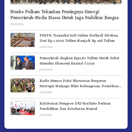
Menko Polkam Tekankan Pentingnya Sinergi
Pemerintah-Media Massa Untuk Jaga Stabilitas Bangsa
05/02/2026
PPATK: Transaksi Judi Online Berhasil Ditekan,
Dari Rp 1.1000 Triliun Menjadi Rp 268 Triliun
04/02/2026
Pemerintah Siapkan Rp12,83 Triliun Untuk Paket
Stimulus Ekonomi Kuartal I-2026
03/02/2026
Kadiv Humas Polri: Wartawan Berperan
Strategis Menjaga Nilai Kebangsaan, Demokrasi,
dan NKRI
31/01/2026
Kolaborasi Pemprov DKI-YouTube Perkuat
Pendidikan Dan Kesehatan Mental
31/01/2026