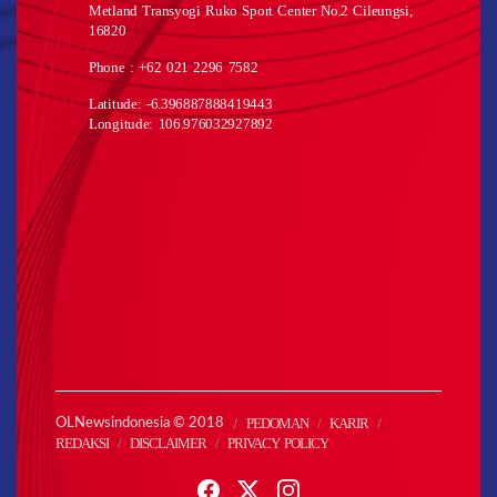
Metland Transyogi Ruko Sport Center No.2 Cileungsi,
16820
Phone : +62 021 2296 7582
Latitude: -6.396887888419443
Longitude: 106.976032927892
PEDOMAN
KARIR
OLNewsindonesia © 2018
REDAKSI
DISCLAIMER
PRIVACY POLICY