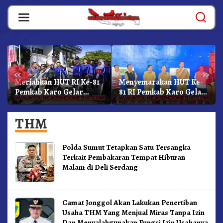
Skip
to
content
«
»
Meriahkan HUT RI Ke-81
Menyemarakan HUT Ke-
Pemkab Karo Gelar
81 RI Pemkab Karo Gelar
Gerak Jalan
Pertandingan Olahraga
Kemerdekaan.!
THM
Polda Sumut Tetapkan Satu Tersangka
Terkait Pembakaran Tempat Hiburan
Malam di Deli Serdang
Camat Jonggol Akan Lakukan Penertiban
Usaha THM Yang Menjual Miras Tanpa Izin
Dan Menyalahgunakan Fungsi Izin Usahanya