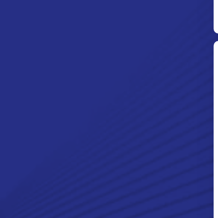
Ditpolsatwa Baharkam Polri Tiba
Di Myanmar, Siap Bantu Korban
Gempa Myanmar