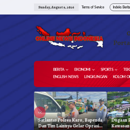
Skip
to
Sunday, August 9, 2026
Terms of Service
Indeks Berit
content
Porta
BERITA
EKONOMI
SPORTS
TEK
ENGLISH NEWS
LINGKUNGAN
KOLOM OP
«
kung
Satlantas Polres Karo, Bapenda
Dugaan P
reja
Dan Tim Lainnya Gelar Oprasi
Kawasan 