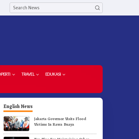
PERTI
TRAVEL
EDUKASI
English News
Jakarta Governor Visits Flood
Victims In Rawa Buaya
erak Jalan Tingkat SD dan
Ketua Demokrat Kabupaten
MP Untuk Meriahkan HUT RI
Karo Pimpin Laskar Biru