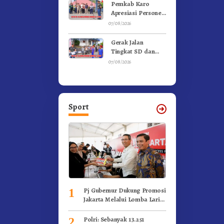
Gunung – Doulu
Pemkab Karo
Foto Dan
Apresiasi Personel
Videokan!
Satpol PP, Linmas,
07/08/2026
Dan Pemadam
Kebakaran
Gerak Jalan
Tingkat SD dan
SMP Untuk
07/08/2026
Meriahkan HUT RI
Ke-81 Dibuka
Sekda Karo
Sport
Pj Gubernur Dukung Promosi
1
Jakarta Melalui Lomba Lari
Internasional
Polri: Sebanyak 13.251
2