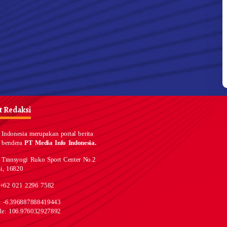
 Redaksi
Indonesia merupakan portal berita
 bendera
PT Media Info Indonesia.
 Transyogi Ruko Sport Center No.2
i, 16820
 +62 021 2296 7582
e: -6.396887888419443
de: 106.976032927892