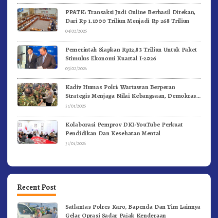
PPATK: Transaksi Judi Online Berhasil Ditekan,
Dari Rp 1.1000 Triliun Menjadi Rp 268 Triliun
04/02/2026
Pemerintah Siapkan Rp12,83 Triliun Untuk Paket
Stimulus Ekonomi Kuartal I-2026
03/02/2026
Kadiv Humas Polri: Wartawan Berperan
Strategis Menjaga Nilai Kebangsaan, Demokrasi,
dan NKRI
31/01/2026
Kolaborasi Pemprov DKI-YouTube Perkuat
Pendidikan Dan Kesehatan Mental
31/01/2026
Recent Post
Satlantas Polres Karo, Bapenda Dan Tim Lainnya
Gelar Oprasi Sadar Pajak Kenderaan