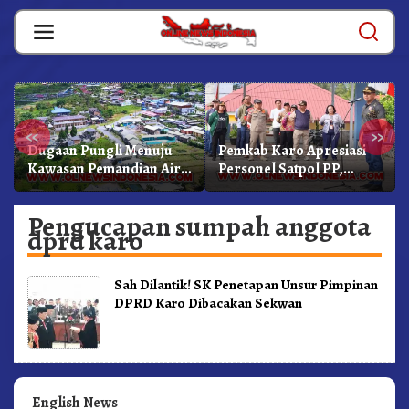
Skip
to
content
«
»
Dugaan Pungli Menuju
Pemkab Karo Apresiasi
Kawasan Pemandian Air
Personel Satpol PP,
Panas Semangat Gunung
Linmas, Dan Pemadam
– Doulu Foto Dan
Kebakaran
Pengucapan sumpah anggota
Videokan!
dprd karo
Sah Dilantik! SK Penetapan Unsur Pimpinan
DPRD Karo Dibacakan Sekwan
English News