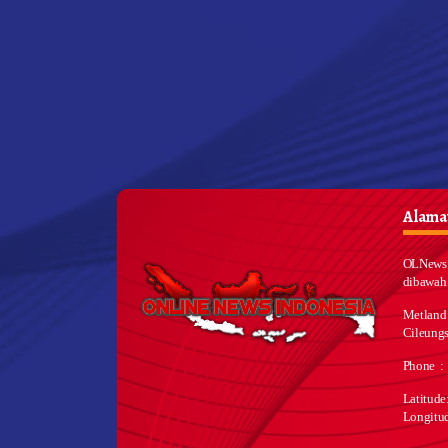
Alamat
OLNews 
dibawah
Metland
Cileungs
Phone :
Latitud
Longitu