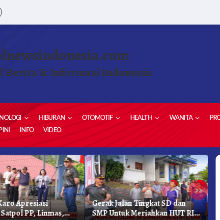
olnewsindonesia.com
l Berita & Informasi Indonesia
NOLOGI
HIBURAN
OTOMOTIF
HEALTH
WANITA
PRO
INI
INFO
VIDEO
»
aro Apresiasi
Gerak Jalan Tingkat SD dan
K
 Satpol PP, Linmas,
SMP Untuk Meriahkan HUT RI
K