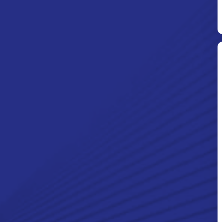
Ditpolsatwa Baharkam Polri Tiba
Di Myanmar, Siap Bantu Korban
Gempa Myanmar