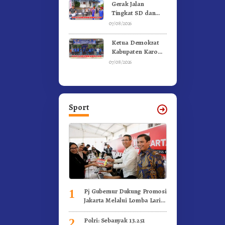
Kebakaran
Gerak Jalan
Tingkat SD dan
SMP Untuk
07/08/2026
Meriahkan HUT RI
Ke-81 Dibuka
Ketua Demokrat
Sekda Karo
Kabupaten Karo
Pimpin Laskar Biru
07/08/2026
Bergerak.!
Sport
Pj Gubernur Dukung Promosi
1
Jakarta Melalui Lomba Lari
Internasional
Polri: Sebanyak 13.251
2