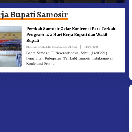
adam Kebakaran
Ke-81 Dibuka Sekda Karo
B
rja Bupati Samosir
Pemkab Samosir Gelar Konfrensi Pers Terkait
Program 100 Hari Kerja Bupati dan Wakil
Bupati
By
BERITA
,
SAMOSIR
,
SULAWESI UTARA
|
14/08/2021
Redaksi
Berita Samosir, OLNewsindonesia, Sabtu (14/08/21)
Pemerintah Kabupaten (Pemkab) Samosir melaksanakan
Konferensi Pers