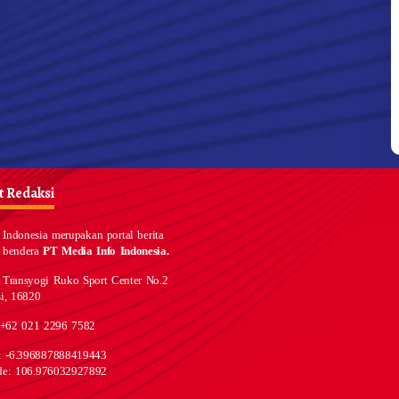
 Redaksi
Indonesia merupakan portal berita
 bendera
PT Media Info Indonesia.
 Transyogi Ruko Sport Center No.2
i, 16820
 +62 021 2296 7582
e: -6.396887888419443
de: 106.976032927892