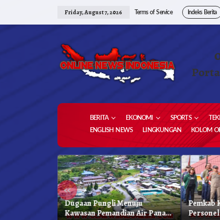
Skip
to
Friday, August 7, 2026
Terms of Service
Indeks Berita
content
Porta
BERITA
EKONOMI
SPORTS
TEK
ENGLISH NEWS
LINGKUNGAN
KOLOM OP
«
 Karo, Bapenda
Dugaan Pungli Menuju
Pemkab K
 Gelar Oprasi
Kawasan Pemandian Air Panas
Personel