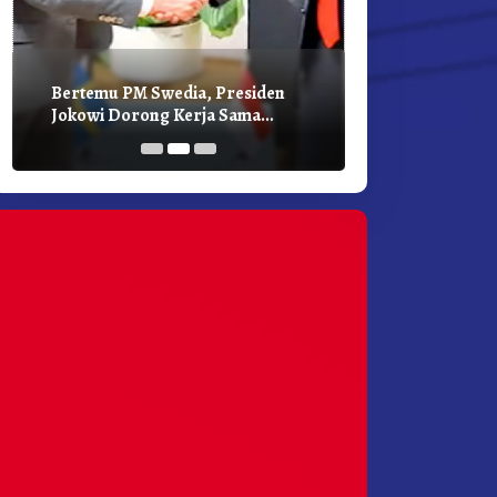
Bertemu PM Swedia, Presiden
Presiden Joko
Jokowi Dorong Kerja Sama
Bilateral Den
Pembangunan Hijau