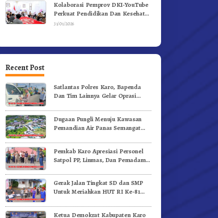
Kolaborasi Pemprov DKI-YouTube
Perkuat Pendidikan Dan Kesehatan
Mental
31/01/2026
Recent Post
Satlantas Polres Karo, Bapenda
Dan Tim Lainnya Gelar Oprasi
Sadar Pajak Kenderaan
Dugaan Pungli Menuju Kawasan
Pemandian Air Panas Semangat
Gunung – Doulu Foto Dan
Videokan!
Pemkab Karo Apresiasi Personel
Satpol PP, Linmas, Dan Pemadam
Kebakaran
Gerak Jalan Tingkat SD dan SMP
Untuk Meriahkan HUT RI Ke-81
Dibuka Sekda Karo
Ketua Demokrat Kabupaten Karo