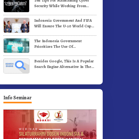
Ten Tips For Maintaining Cyber
ergerak.!
Jalan Kemerdekaan.!
Security While Working From
Outside The Office
Indonesia Government And FIFA
Will Ensure The U-20 World Cup
Runs Well And According To FIFA
Standards
The Indonesia Government
Prioritizes The Use Of
Domestically-Produced COVID-19
Vaccines
Besides Google, This Is A Popular
Search Engine Alternative In The
World
Info Seminar