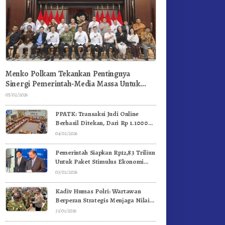
Menko Polkam Tekankan Pentingnya
Sinergi Pemerintah-Media Massa Untuk
Jaga Stabilitas Bangsa
05/02/2026
PPATK: Transaksi Judi Online
Berhasil Ditekan, Dari Rp 1.1000
Triliun Menjadi Rp 268 Triliun
04/02/2026
Pemerintah Siapkan Rp12,83 Triliun
Untuk Paket Stimulus Ekonomi
Kuartal I-2026
03/02/2026
Kadiv Humas Polri: Wartawan
Berperan Strategis Menjaga Nilai
Kebangsaan, Demokrasi, dan NKRI
31/01/2026