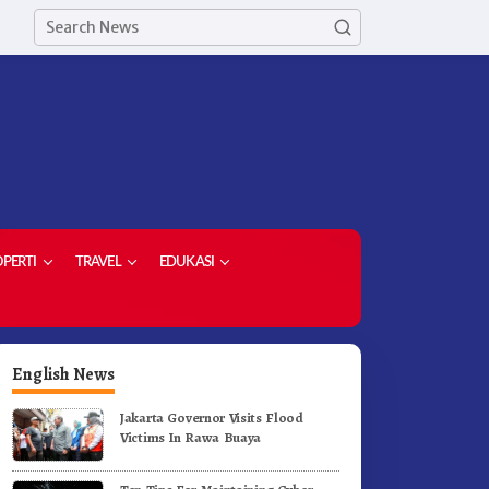
PERTI
TRAVEL
EDUKASI
English News
Jakarta Governor Visits Flood
Victims In Rawa Buaya
etua Demokrat Kabupaten
Meriahkan HUT RI Ke-81
aro Pimpin Laskar Biru
Pemkab Karo Gelar Gerak