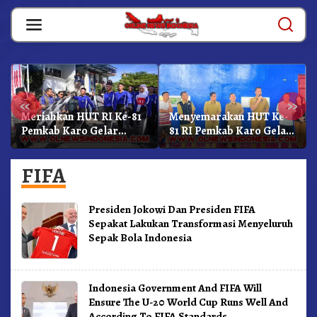
Skip
to
content
«
»
Meriahkan HUT RI Ke-81
Menyemarakan HUT Ke-
Pemkab Karo Gelar
81 RI Pemkab Karo Gelar
Gerak Jalan
Pertandingan Olahraga
Kemerdekaan.!
FIFA
Presiden Jokowi Dan Presiden FIFA
Sepakat Lakukan Transformasi Menyeluruh
Sepak Bola Indonesia
Indonesia Government And FIFA Will
Ensure The U-20 World Cup Runs Well And
According To FIFA Standards