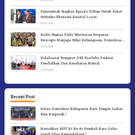
Pemerintah Siapkan Rp12,83 Triliun Untuk Paket
Stimulus Ekonomi Kuartal I-2026
03/02/2026
Kadiv Humas Polri: Wartawan Berperan
Strategis Menjaga Nilai Kebangsaan, Demokrasi,
dan NKRI
31/01/2026
Kolaborasi Pemprov DKI-YouTube Perkuat
Pendidikan Dan Kesehatan Mental
31/01/2026
Recent Post
Ketua Demokrat Kabupaten Karo Pimpin Laskar
Biru Bergerak.!
Meriahkan HUT RI Ke-81 Pemkab Karo Gelar
Gerak Jalan Kemerdekaan.!