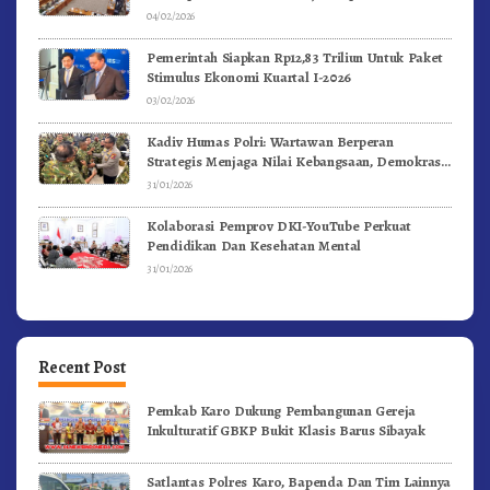
04/02/2026
Pemerintah Siapkan Rp12,83 Triliun Untuk Paket
Stimulus Ekonomi Kuartal I-2026
03/02/2026
Kadiv Humas Polri: Wartawan Berperan
Strategis Menjaga Nilai Kebangsaan, Demokrasi,
dan NKRI
31/01/2026
Kolaborasi Pemprov DKI-YouTube Perkuat
Pendidikan Dan Kesehatan Mental
31/01/2026
Recent Post
Pemkab Karo Dukung Pembangunan Gereja
Inkulturatif GBKP Bukit Klasis Barus Sibayak
Satlantas Polres Karo, Bapenda Dan Tim Lainnya