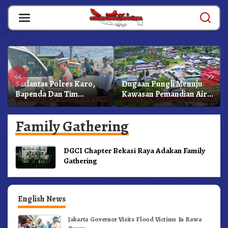
Skip
to
content
«
»
Satlantas Polres Karo,
Dugaan Pungli Menuju
Bapenda Dan Tim
Kawasan Pemandian Air
Lainnya Gelar Oprasi
Panas Semangat Gunung
Sadar Pajak Kenderaan
– Doulu Foto Dan
Family Gathering
Videokan!
DGCI Chapter Bekasi Raya Adakan Family
Gathering
English News
Jakarta Governor Visits Flood Victims In Rawa