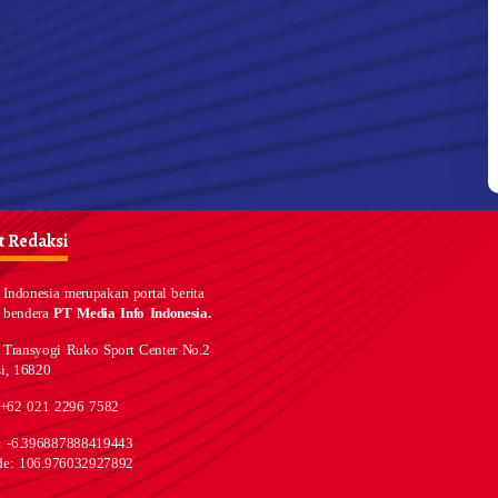
 Redaksi
Indonesia merupakan portal berita
 bendera
PT Media Info Indonesia.
 Transyogi Ruko Sport Center No.2
i, 16820
 +62 021 2296 7582
e: -6.396887888419443
de: 106.976032927892