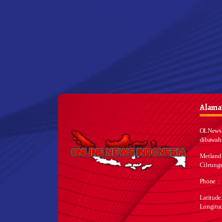
Alamat
OLNews 
dibawah
Metland
Cileungs
Phone :
Latitud
Longitu