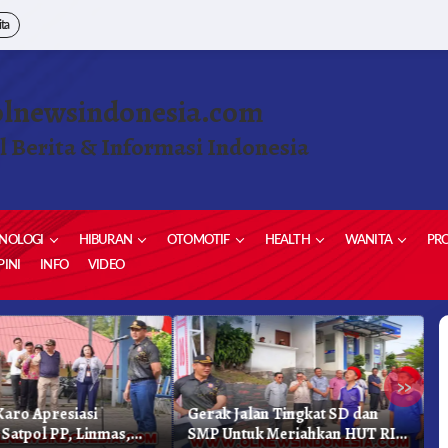
ita
olnewsindonesia.com
l Berita & Informasi Indonesia
NOLOGI
HIBURAN
OTOMOTIF
HEALTH
WANITA
PRO
INI
INFO
VIDEO
»
aro Apresiasi
Gerak Jalan Tingkat SD dan
K
 Satpol PP, Linmas,
SMP Untuk Meriahkan HUT RI
K