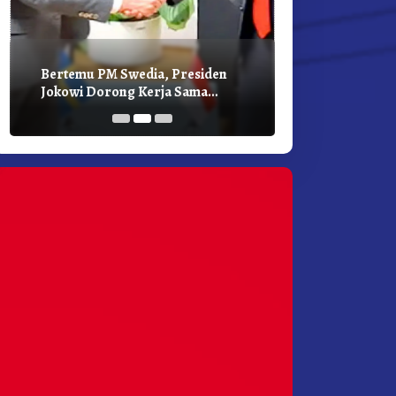
Bertemu PM Swedia, Presiden
Presiden Joko
Jokowi Dorong Kerja Sama
Bilateral Den
Pembangunan Hijau