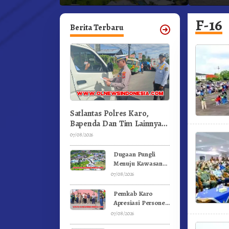
deraan
Semangat Gunung – Doulu Foto
Dan Pem
Dan Videokan!
F-16
Berita Terbaru
Satlantas Polres Karo,
Bapenda Dan Tim Lainnya
Gelar Oprasi Sadar Pajak
07/08/2026
Kenderaan
Dugaan Pungli
Menuju Kawasan
Pemandian Air
07/08/2026
Panas Semangat
Gunung – Doulu
Pemkab Karo
Foto Dan
Apresiasi Personel
Videokan!
Satpol PP, Linmas,
07/08/2026
Dan Pemadam