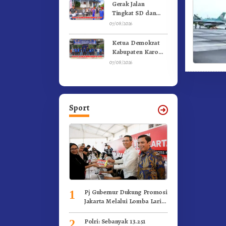
Kebakaran
Gerak Jalan
Tingkat SD dan
SMP Untuk
07/08/2026
Meriahkan HUT RI
Ke-81 Dibuka
Ketua Demokrat
Sekda Karo
Kabupaten Karo
Pimpin Laskar Biru
07/08/2026
Bergerak.!
Sport
Pj Gubernur Dukung Promosi
1
Jakarta Melalui Lomba Lari
Internasional
Polri: Sebanyak 13.251
2