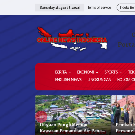
Skip
to
Saturday, August 8, 2026
Terms of Service
Indeks Ber
content
Porta
BERITA
EKONOMI
SPORTS
TEK
ENGLISH NEWS
LINGKUNGAN
KOLOM OP
«
 Karo, Bapenda
Dugaan Pungli Menuju
Pemkab K
 Gelar Oprasi
Kawasan Pemandian Air Panas
Personel