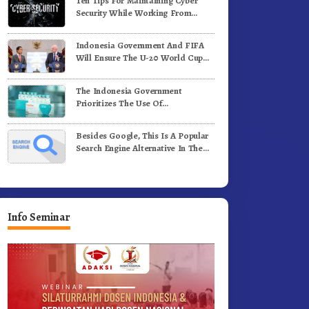
Ten Tips For Maintaining Cyber
ergerak.!
Jalan Kemerdekaan.!
Security While Working From
Outside The Office
Indonesia Government And FIFA
Will Ensure The U-20 World Cup
Runs Well And According To FIFA
Standards
The Indonesia Government
Prioritizes The Use Of
Domestically-Produced COVID-19
Vaccines
Besides Google, This Is A Popular
Search Engine Alternative In The
World
Info Seminar