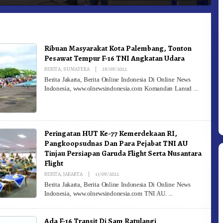
adam Kebakaran
Ke-81 Dibuka Sekda Karo
B
Ribuan Masyarakat Kota Palembang, Tonton
Pesawat Tempur F-16 TNI Angkatan Udara
By
BERITA
,
SUMATERA
|
28/08/2022
Redaksi
Berita Jakarta, Berita Online Indonesia Di Online News
Indonesia, www.olnewsindonesia.com Komandan Lanud
Peringatan HUT Ke-77 Kemerdekaan RI,
Pangkoopsudnas Dan Para Pejabat TNI AU
Tinjau Persiapan Garuda Flight Serta Nusantara
Flight
By
BERITA
,
JAKARTA
|
13/08/2022
Redaksi
Berita Jakarta, Berita Online Indonesia Di Online News
Indonesia, www.olnewsindonesia.com TNI AU.
Ada F-16 Transit Di Sam Ratulangi