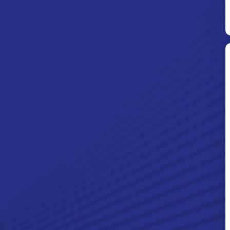
Ditpolsatwa Baharkam Polri Tiba
Di Myanmar, Siap Bantu Korban
Gempa Myanmar