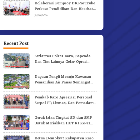
Kolaborasi Pemprov DKI-YouTube
Perkuat Pendidikan Dan Kesehatan
Mental
31/01/2026
Recent Post
Satlantas Polres Karo, Bapenda
Dan Tim Lainnya Gelar Oprasi
Sadar Pajak Kenderaan
Dugaan Pungli Menuju Kawasan
Pemandian Air Panas Semangat
Gunung – Doulu Foto Dan
Videokan!
Pemkab Karo Apresiasi Personel
Satpol PP, Linmas, Dan Pemadam
Kebakaran
Gerak Jalan Tingkat SD dan SMP
Untuk Meriahkan HUT RI Ke-81
Dibuka Sekda Karo
Ketua Demokrat Kabupaten Karo