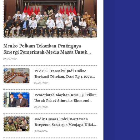
Menko Polkam Tekankan Pentingnya
Sinergi Pemerintah-Media Massa Untuk
Jaga Stabilitas Bangsa
05/02/2026
PPATK: Transaksi Judi Online
Berhasil Ditekan, Dari Rp 1.1000
Triliun Menjadi Rp 268 Triliun
04/02/2026
Pemerintah Siapkan Rp12,83 Triliun
Untuk Paket Stimulus Ekonomi
Kuartal I-2026
03/02/2026
Kadiv Humas Polri: Wartawan
Berperan Strategis Menjaga Nilai
Kebangsaan, Demokrasi, dan NKRI
31/01/2026