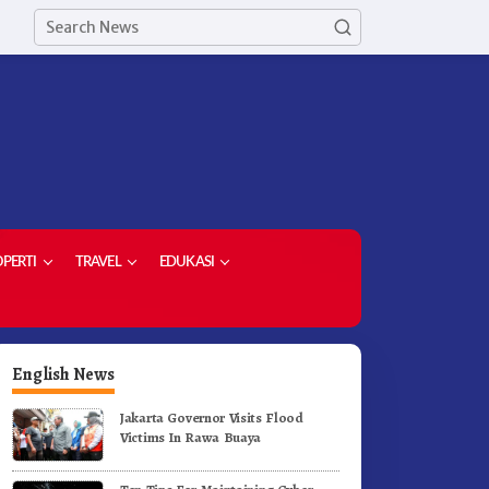
PERTI
TRAVEL
EDUKASI
English News
Jakarta Governor Visits Flood
Victims In Rawa Buaya
etua Demokrat Kabupaten
Meriahkan HUT RI Ke-81
aro Pimpin Laskar Biru
Pemkab Karo Gelar Gerak