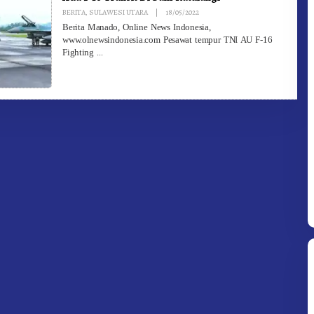
By
BERITA
,
SULAWESI UTARA
|
18/05/2022
Redaksi
Berita Manado, Online News Indonesia,
www.olnewsindonesia.com Pesawat tempur TNI AU F-16
Fighting