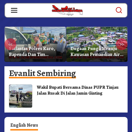
Skip
to
content
«
»
Satlantas Polres Karo,
Dugaan Pungli Menuju
Bapenda Dan Tim
Kawasan Pemandian Air
Lainnya Gelar Oprasi
Panas Semangat Gunung
Sadar Pajak Kenderaan
– Doulu Foto Dan
Evanlit Sembiring
Videokan!
Wakil Bupati Bersama Dinas PUPR Tinjau
Jalan Rusak Di Jalan Jamin Ginting
English News