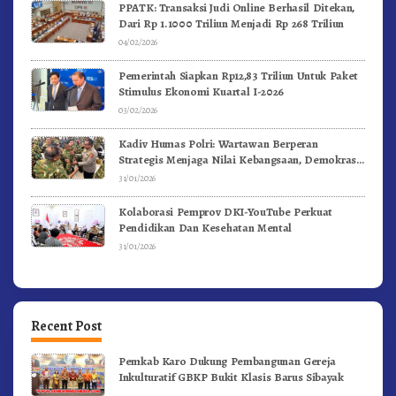
PPATK: Transaksi Judi Online Berhasil Ditekan,
Dari Rp 1.1000 Triliun Menjadi Rp 268 Triliun
04/02/2026
Pemerintah Siapkan Rp12,83 Triliun Untuk Paket
Stimulus Ekonomi Kuartal I-2026
03/02/2026
Kadiv Humas Polri: Wartawan Berperan
Strategis Menjaga Nilai Kebangsaan, Demokrasi,
dan NKRI
31/01/2026
Kolaborasi Pemprov DKI-YouTube Perkuat
Pendidikan Dan Kesehatan Mental
31/01/2026
Recent Post
Pemkab Karo Dukung Pembangunan Gereja
Inkulturatif GBKP Bukit Klasis Barus Sibayak