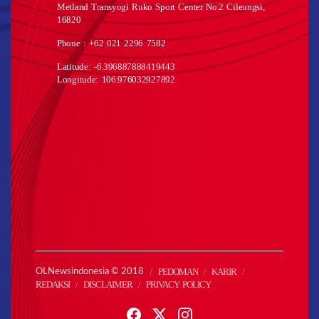
Metland Transyogi Ruko Sport Center No.2 Cileungsi,
16820
Phone : +62 021 2296 7582
Latitude: -6.396887888419443
Longitude: 106.976032927892
PEDOMAN
KARIR
OLNewsindonesia © 2018
REDAKSI
DISCLAIMER
PRIVACY POLICY