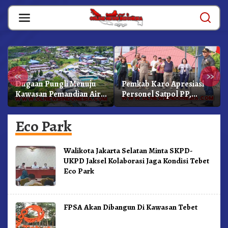
Skip
to
content
«
»
Dugaan Pungli Menuju
Pemkab Karo Apresiasi
Kawasan Pemandian Air
Personel Satpol PP,
Panas Semangat Gunung
Linmas, Dan Pemadam
– Doulu Foto Dan
Kebakaran
Eco Park
Videokan!
Walikota Jakarta Selatan Minta SKPD-
UKPD Jaksel Kolaborasi Jaga Kondisi Tebet
Eco Park
FPSA Akan Dibangun Di Kawasan Tebet