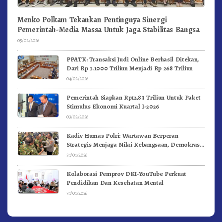
Menko Polkam Tekankan Pentingnya Sinergi
Pemerintah-Media Massa Untuk Jaga Stabilitas Bangsa
05/02/2026
PPATK: Transaksi Judi Online Berhasil Ditekan,
Dari Rp 1.1000 Triliun Menjadi Rp 268 Triliun
04/02/2026
Pemerintah Siapkan Rp12,83 Triliun Untuk Paket
Stimulus Ekonomi Kuartal I-2026
03/02/2026
Kadiv Humas Polri: Wartawan Berperan
Strategis Menjaga Nilai Kebangsaan, Demokrasi,
dan NKRI
31/01/2026
Kolaborasi Pemprov DKI-YouTube Perkuat
Pendidikan Dan Kesehatan Mental
31/01/2026