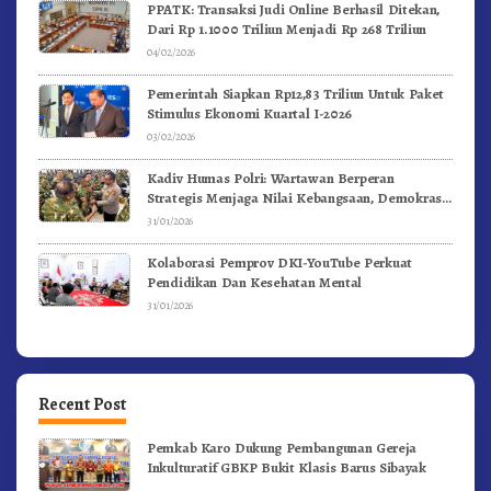
PPATK: Transaksi Judi Online Berhasil Ditekan,
Dari Rp 1.1000 Triliun Menjadi Rp 268 Triliun
04/02/2026
Pemerintah Siapkan Rp12,83 Triliun Untuk Paket
Stimulus Ekonomi Kuartal I-2026
03/02/2026
Kadiv Humas Polri: Wartawan Berperan
Strategis Menjaga Nilai Kebangsaan, Demokrasi,
dan NKRI
31/01/2026
Kolaborasi Pemprov DKI-YouTube Perkuat
Pendidikan Dan Kesehatan Mental
31/01/2026
Recent Post
Pemkab Karo Dukung Pembangunan Gereja
Inkulturatif GBKP Bukit Klasis Barus Sibayak