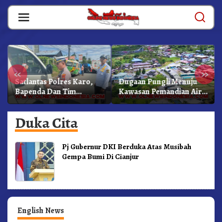
Skip
to
content
«
»
Satlantas Polres Karo,
Dugaan Pungli Menuju
Bapenda Dan Tim
Kawasan Pemandian Air
Lainnya Gelar Oprasi
Panas Semangat Gunung
Sadar Pajak Kenderaan
– Doulu Foto Dan
Duka Cita
Videokan!
Pj Gubernur DKI Berduka Atas Musibah
Gempa Bumi Di Cianjur
English News