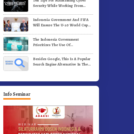
Ten Tips For Maintaining Cyber
enih Kopi Arabika
Profesional Dongkrak Mutu
Security While Working From
Pendidikan
Outside The Office
Indonesia Government And FIFA
Will Ensure The U-20 World Cup
Runs Well And According To FIFA
Standards
The Indonesia Government
Prioritizes The Use Of
Domestically-Produced COVID-19
Vaccines
Besides Google, This Is A Popular
Search Engine Alternative In The
World
Info Seminar