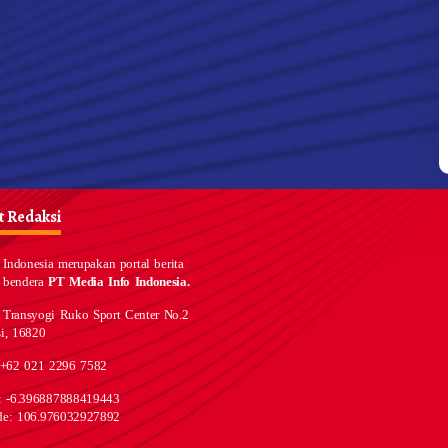
 Redaksi
Indonesia merupakan portal berita
 bendera
PT Media Info Indonesia.
 Transyogi Ruko Sport Center No.2
i, 16820
 +62 021 2296 7582
e: -6.396887888419443
de: 106.976032927892