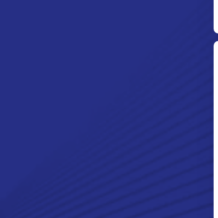
Ditpolsatwa Baharkam Polri Tiba
Di Myanmar, Siap Bantu Korban
Gempa Myanmar