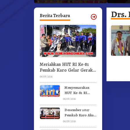
an.!
Pertandingan Olahraga
Kabanja
GBKP
Drs. 
Berita Terbaru
Meriahkan HUT RI Ke-81
Pemkab Karo Gelar Gerak
Jalan Kemerdekaan.!
06/08/2026
Menyemarakan
HUT Ke-81 RI
Pemkab Karo
06/08/2026
Gelar Pertandingan
Olahraga
Desember 2027
Pemkab Karo Akan
Serahkan Aset
06/08/2026
RSUD Kabanjahe