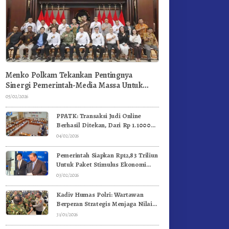
Menko Polkam Tekankan Pentingnya
Sinergi Pemerintah-Media Massa Untuk
Jaga Stabilitas Bangsa
05/02/2026
PPATK: Transaksi Judi Online
Berhasil Ditekan, Dari Rp 1.1000
Triliun Menjadi Rp 268 Triliun
04/02/2026
Pemerintah Siapkan Rp12,83 Triliun
Untuk Paket Stimulus Ekonomi
Kuartal I-2026
03/02/2026
Kadiv Humas Polri: Wartawan
Berperan Strategis Menjaga Nilai
Kebangsaan, Demokrasi, dan NKRI
31/01/2026