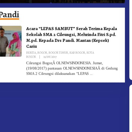
he Ke Moderamen
Jadi Generasi Inovatif dan
B
Berintegritas
Pandi
Acara “LEPAS SAMBUT” Serah Terima Kepala
Sekolah SMA 2 Cileungsi, Melwinda Fitri S.pd.
M.pd. Kepada Drs Pandi. Mantan (Kepsek)
Cariu
BERITA
,
BOGOR
,
BOGOR TIMUR
,
KAB BOGOR
,
KOTA
By
BOGOR
|
19/08/2017
Redaksi
Cileungsi Bogor,Â OLNEWSINDONESIA. Jumat,
(19/08/2017) pantauan OLNEWSINDONESIAÂ di Gedung
SMA 2 Cileungsi dilaksanakan “LEPAS