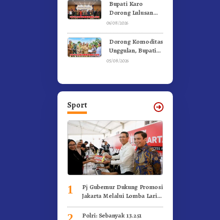
Ke Moderamen
Bupati Karo
GBKP
Dorong Lulusan
Universitas Quality
06/08/2026
Berastagi Jadi
Generasi Inovatif
Dorong Komoditas
dan Berintegritas
Unggulan, Bupati
Karo Serahkan 1,2
05/08/2026
Juta Benih Kopi
Arabika
Sport
Pj Gubernur Dukung Promosi
1
Jakarta Melalui Lomba Lari
Internasional
Polri: Sebanyak 13.251
2