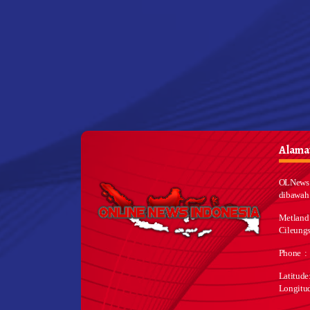
Alamat
OLNews 
dibawah
Metland
Cileungs
Phone :
Latitud
Longitu