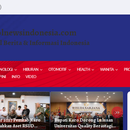
olnewsindonesia.com
l Berita & Informasi Indonesia
NOLOGI
HIBURAN
OTOMOTIF
HEALTH
WANITA
PRO
INI
INFO
VIDEO
»
r 2027 Pemkab Karo
Bupati Karo Dorong Lulusan
D
ahkan Aset RSUD
Universitas Quality Berastagi
B