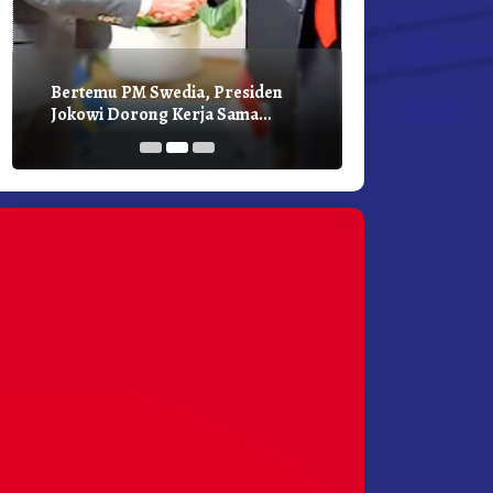
Bertemu PM Swedia, Presiden
Presiden Joko
Jokowi Dorong Kerja Sama
Bilateral Den
Pembangunan Hijau