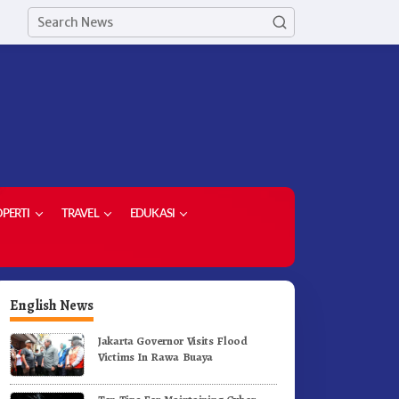
PERTI
TRAVEL
EDUKASI
English News
Jakarta Governor Visits Flood
Victims In Rawa Buaya
orong Komoditas Unggulan,
Di Pelantikan Kepsek Bupati
upati Karo Serahkan 1,2 Juta
Karo Tekankan Kepemimpina