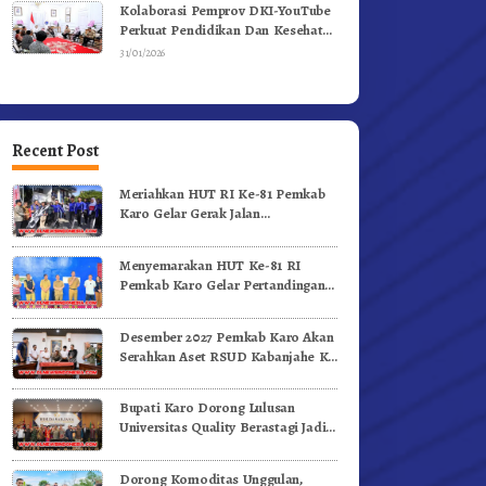
Kolaborasi Pemprov DKI-YouTube
Perkuat Pendidikan Dan Kesehatan
Mental
31/01/2026
Recent Post
Meriahkan HUT RI Ke-81 Pemkab
Karo Gelar Gerak Jalan
Kemerdekaan.!
Menyemarakan HUT Ke-81 RI
Pemkab Karo Gelar Pertandingan
Olahraga
Desember 2027 Pemkab Karo Akan
Serahkan Aset RSUD Kabanjahe Ke
Moderamen GBKP
Bupati Karo Dorong Lulusan
Universitas Quality Berastagi Jadi
Generasi Inovatif dan Berintegritas
Dorong Komoditas Unggulan,