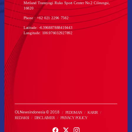
Metland Transyogi Ruko Sport Center No.2 Cileungsi,
16820
Phone : +62 021 2296 7582
Latitude: -6.396887888419443
Longitude: 106.976032927892
PEDOMAN
KARIR
OLNewsindonesia © 2018
REDAKSI
DISCLAIMER
PRIVACY POLICY