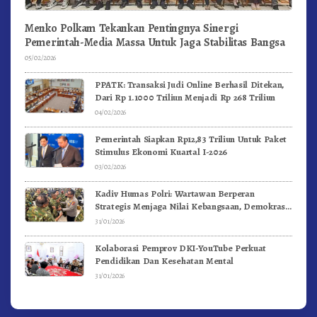
Menko Polkam Tekankan Pentingnya Sinergi
Pemerintah-Media Massa Untuk Jaga Stabilitas Bangsa
05/02/2026
PPATK: Transaksi Judi Online Berhasil Ditekan,
Dari Rp 1.1000 Triliun Menjadi Rp 268 Triliun
04/02/2026
Pemerintah Siapkan Rp12,83 Triliun Untuk Paket
Stimulus Ekonomi Kuartal I-2026
03/02/2026
Kadiv Humas Polri: Wartawan Berperan
Strategis Menjaga Nilai Kebangsaan, Demokrasi,
dan NKRI
31/01/2026
Kolaborasi Pemprov DKI-YouTube Perkuat
Pendidikan Dan Kesehatan Mental
31/01/2026