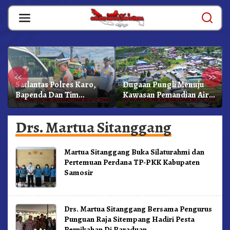
Skip
to
content
«
»
Satlantas Polres Karo,
Dugaan Pungli Menuju
Bapenda Dan Tim
Kawasan Pemandian Air
Lainnya Gelar Oprasi
Panas Semangat Gunung
Sadar Pajak Kenderaan
– Doulu Foto Dan
Drs. Martua Sitanggang
Videokan!
Martua Sitanggang Buka Silaturahmi dan
Pertemuan Perdana TP-PKK Kabupaten
Samosir
Drs. Martua Sitanggang Bersama Pengurus
Punguan Raja Sitempang Hadiri Pesta
Pernikahan Di Paraduan