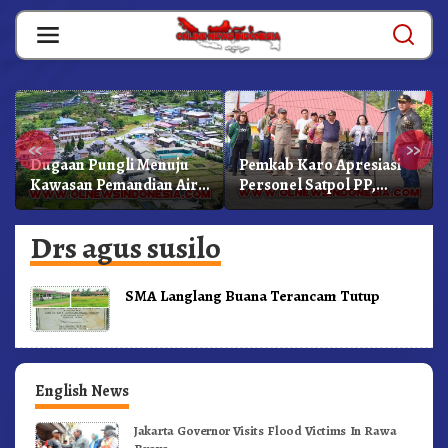
Skip
to
content
«
»
Dugaan Pungli Menuju
Pemkab Karo Apresiasi
Kawasan Pemandian Air
Personel Satpol PP,
Panas Semangat Gunung
Linmas, Dan Pemadam
– Doulu Foto Dan
Kebakaran
Drs agus susilo
Videokan!
SMA Langlang Buana Terancam Tutup
English News
Jakarta Governor Visits Flood Victims In Rawa