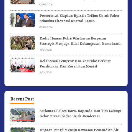
04/02/2026
Pemerintah Siapkan Rp12,83 Triliun Untuk Paket
Stimulus Ekonomi Kuartal I-2026
03/02/2026
Kadiv Humas Polri: Wartawan Berperan
Strategis Menjaga Nilai Kebangsaan, Demokrasi,
dan NKRI
31/01/2026
Kolaborasi Pemprov DKI-YouTube Perkuat
Pendidikan Dan Kesehatan Mental
31/01/2026
Recent Post
Satlantas Polres Karo, Bapenda Dan Tim Lainnya
Gelar Oprasi Sadar Pajak Kenderaan
Dugaan Pungli Menuju Kawasan Pemandian Air