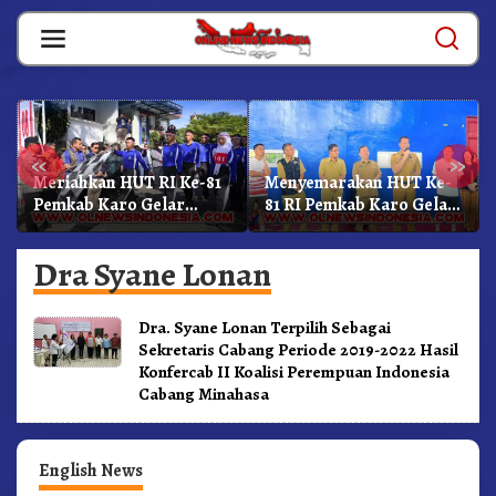
Skip
to
content
«
»
Meriahkan HUT RI Ke-81
Menyemarakan HUT Ke-
Pemkab Karo Gelar
81 RI Pemkab Karo Gelar
Gerak Jalan
Pertandingan Olahraga
Kemerdekaan.!
Dra Syane Lonan
Dra. Syane Lonan Terpilih Sebagai
Sekretaris Cabang Periode 2019-2022 Hasil
Konfercab II Koalisi Perempuan Indonesia
Cabang Minahasa
English News