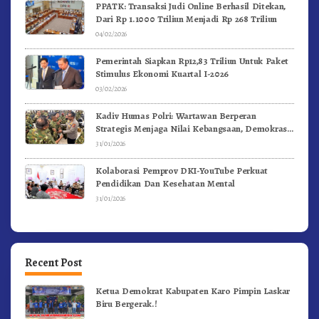
PPATK: Transaksi Judi Online Berhasil Ditekan,
Dari Rp 1.1000 Triliun Menjadi Rp 268 Triliun
04/02/2026
Pemerintah Siapkan Rp12,83 Triliun Untuk Paket
Stimulus Ekonomi Kuartal I-2026
03/02/2026
Kadiv Humas Polri: Wartawan Berperan
Strategis Menjaga Nilai Kebangsaan, Demokrasi,
dan NKRI
31/01/2026
Kolaborasi Pemprov DKI-YouTube Perkuat
Pendidikan Dan Kesehatan Mental
31/01/2026
Recent Post
Ketua Demokrat Kabupaten Karo Pimpin Laskar
Biru Bergerak.!