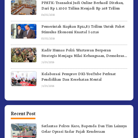
PPATK: Transaksi Judi Online Berhasil Ditekan,
Dari Rp 1.1000 Triliun Menjadi Rp 268 Triliun
04/02/2026
Pemerintah Siapkan Rp12,83 Triliun Untuk Paket
Stimulus Ekonomi Kuartal I-2026
03/02/2026
Kadiv Humas Polri: Wartawan Berperan
Strategis Menjaga Nilai Kebangsaan, Demokrasi,
dan NKRI
31/01/2026
Kolaborasi Pemprov DKI-YouTube Perkuat
Pendidikan Dan Kesehatan Mental
31/01/2026
Recent Post
Satlantas Polres Karo, Bapenda Dan Tim Lainnya
Gelar Oprasi Sadar Pajak Kenderaan