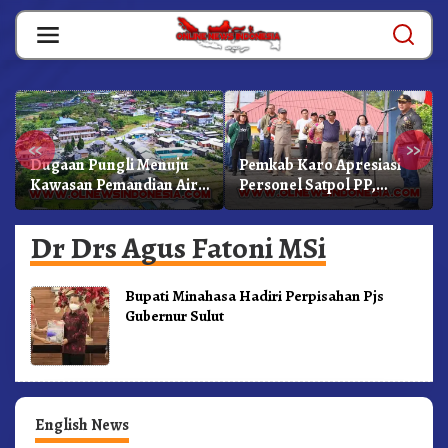
Skip
to
content
«
»
Dugaan Pungli Menuju
Pemkab Karo Apresiasi
Kawasan Pemandian Air
Personel Satpol PP,
Panas Semangat Gunung
Linmas, Dan Pemadam
– Doulu Foto Dan
Kebakaran
Dr Drs Agus Fatoni MSi
Videokan!
Bupati Minahasa Hadiri Perpisahan Pjs
Gubernur Sulut
English News