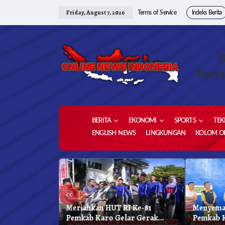
Skip
to
Friday, August 7, 2026
Terms of Service
Indeks Berita
content
Porta
BERITA
EKONOMI
SPORTS
TEK
ENGLISH NEWS
LINGKUNGAN
KOLOM OP
«
 Kabupaten
Meriahkan HUT RI Ke-81
Menyema
kar Biru
Pemkab Karo Gelar Gerak
Pemkab 