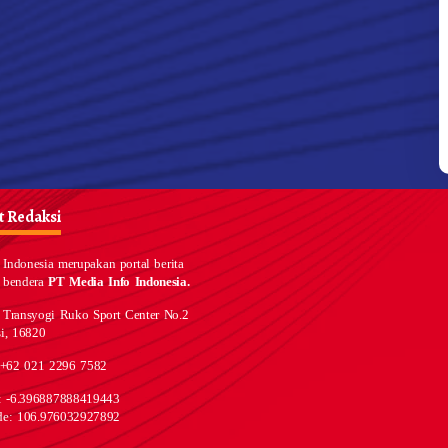
 Redaksi
Indonesia merupakan portal berita
 bendera
PT Media Info Indonesia.
 Transyogi Ruko Sport Center No.2
i, 16820
 +62 021 2296 7582
e: -6.396887888419443
de: 106.976032927892