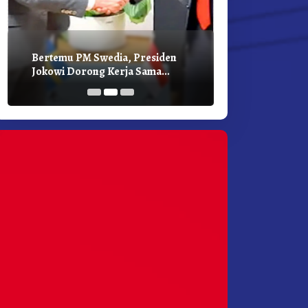
Bertemu PM Swedia, Presiden
Presiden Joko
Jokowi Dorong Kerja Sama
Bilateral Den
Pembangunan Hijau