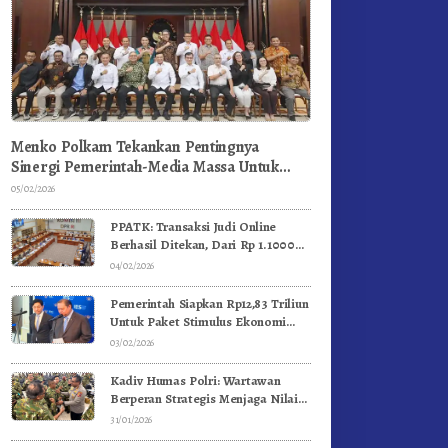
Menko Polkam Tekankan Pentingnya
Sinergi Pemerintah-Media Massa Untuk
Jaga Stabilitas Bangsa
05/02/2026
PPATK: Transaksi Judi Online
Berhasil Ditekan, Dari Rp 1.1000
Triliun Menjadi Rp 268 Triliun
04/02/2026
Pemerintah Siapkan Rp12,83 Triliun
Untuk Paket Stimulus Ekonomi
Kuartal I-2026
03/02/2026
Kadiv Humas Polri: Wartawan
Berperan Strategis Menjaga Nilai
Kebangsaan, Demokrasi, dan NKRI
31/01/2026