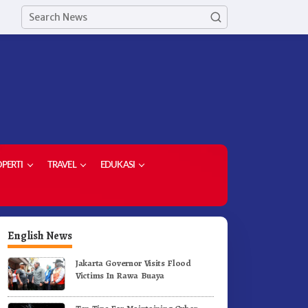
PERTI
TRAVEL
EDUKASI
English News
Jakarta Governor Visits Flood
Victims In Rawa Buaya
upati Karo Dorong Lulusan
Dorong Komoditas Unggulan
niversitas Quality Berastagi
Bupati Karo Serahkan 1,2 Jut