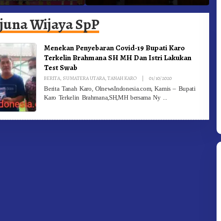
ngan Olahraga
Kabanjahe Ke Moderamen
J
GBKP
B
rjuna Wijaya SpP
Menekan Penyebaran Covid-19 Bupati Karo
Terkelin Brahmana SH MH Dan Istri Lakukan
Test Swab
By
BERITA
,
SUMATERA UTARA
,
TANAH KARO
|
01/10/2020
Redaksi
Berita Tanah Karo, OlnewsIndonesia.com, Kamis – Bupati
Karo Terkelin Brahmana,SH,MH bersama Ny