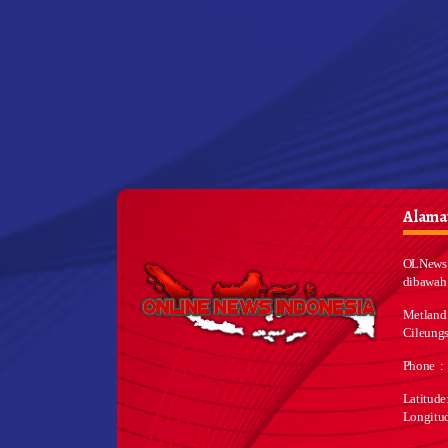
Alamat
OLNews 
dibawah
Metland
Cileungs
Phone :
Latitud
Longitu