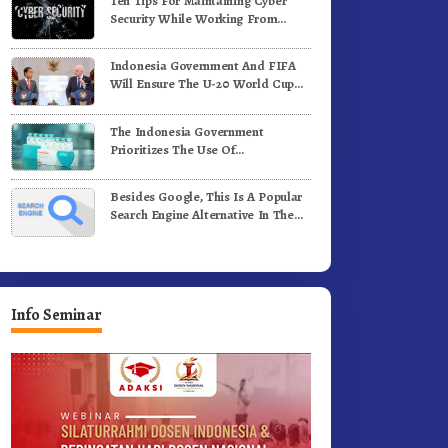
Ten Tips For Maintaining Cyber
adi Generasi Inovatif dan
Benih Kopi Arabika
Security While Working From
erintegritas
Outside The Office
Indonesia Government And FIFA
Will Ensure The U-20 World Cup
Runs Well And According To FIFA
Standards
The Indonesia Government
Prioritizes The Use Of
Domestically-Produced COVID-19
Vaccines
Besides Google, This Is A Popular
Search Engine Alternative In The
World
Info Seminar