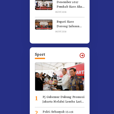
Olahraga
Desember 2027
Pemkab Karo Akan
Serahkan Aset
06/08/2026
RSUD Kabanjahe
Ke Moderamen
Bupati Karo
GBKP
Dorong Lulusan
Universitas Quality
06/08/2026
Berastagi Jadi
Generasi Inovatif
dan Berintegritas
Sport
Pj Gubernur Dukung Promosi
1
Jakarta Melalui Lomba Lari
Internasional
Polri: Sebanyak 13.251
2