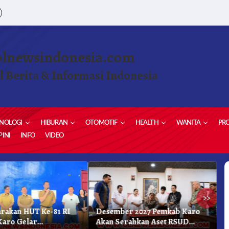
olnewsindonesia.com
l Berita & Informasi Indonesia
NOLOGI
HIBURAN
OTOMOTIF
HEALTH
WANITA
PRO
INI
INFO
VIDEO
»
rakan HUT Ke-81 RI
Desember 2027 Pemkab Karo
B
Karo Gelar
Akan Serahkan Aset RSUD
U