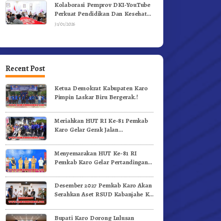
Kolaborasi Pemprov DKI-YouTube
Perkuat Pendidikan Dan Kesehatan
Mental
31/01/2026
Recent Post
Ketua Demokrat Kabupaten Karo
Pimpin Laskar Biru Bergerak.!
Meriahkan HUT RI Ke-81 Pemkab
Karo Gelar Gerak Jalan
Kemerdekaan.!
Menyemarakan HUT Ke-81 RI
Pemkab Karo Gelar Pertandingan
Olahraga
Desember 2027 Pemkab Karo Akan
Serahkan Aset RSUD Kabanjahe Ke
Moderamen GBKP
Bupati Karo Dorong Lulusan