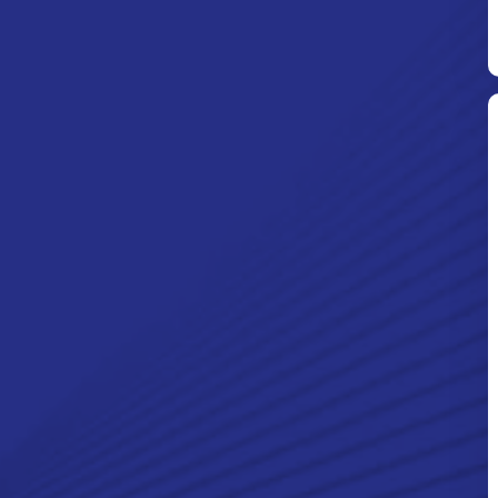
Ditpolsatwa Baharkam Polri Tiba
Di Myanmar, Siap Bantu Korban
Gempa Myanmar