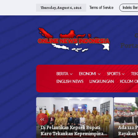
Skip
to
Thursday, August 6, 2026
Terms of Service
Indeks Ber
content
Porta
BERITA
EKONOMI
SPORTS
TEK
ENGLISH NEWS
LINGKUNGAN
KOLOM OP
«
as Unggulan,
Di Pelantikan Kepsek Bupati
Ada 122 
hkan 1,2 Juta
Karo Tekankan Kepemimpinan
Rayakan 