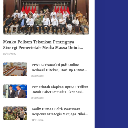
Menko Polkam Tekankan Pentingnya
Sinergi Pemerintah-Media Massa Untuk
Jaga Stabilitas Bangsa
05/02/2026
PPATK: Transaksi Judi Online
Berhasil Ditekan, Dari Rp 1.1000
Triliun Menjadi Rp 268 Triliun
04/02/2026
Pemerintah Siapkan Rp12,83 Triliun
Untuk Paket Stimulus Ekonomi
Kuartal I-2026
03/02/2026
Kadiv Humas Polri: Wartawan
Berperan Strategis Menjaga Nilai
Kebangsaan, Demokrasi, dan NKRI
31/01/2026