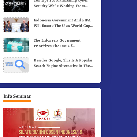
Ten Tips For Maintaining Cyber
i Medan
Komunitas WEST Karo
Security While Working From
Outside The Office
Indonesia Government And FIFA
Will Ensure The U-20 World Cup
Runs Well And According To FIFA
Standards
The Indonesia Government
Prioritizes The Use Of
Domestically-Produced COVID-19
Vaccines
Besides Google, This Is A Popular
Search Engine Alternative In The
World
Info Seminar