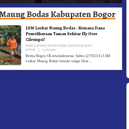
Targetkan FBB 2027 Go
D
Internasional.!
Maung Bodas Kabupaten Bogor
LSM Laskar Maung Bodas : Kemana Dana
Pemeliharaan Taman Sekitar Fly Over
Cileungsi?
BERITA
,
BOGOR
,
BOGOR TIMUR
,
KAB BOGOR
,
KOTA
By
BOGOR
|
27/02/2021
Redaksi
Berita Bogor, OLnewsindonesia. Sabtu (27/02/21) LSM
Laskar Maung Bodas beserta warga Desa