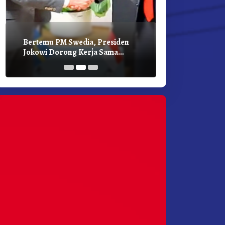
Bertemu PM Swedia, Presiden
Presiden Joko
Jokowi Dorong Kerja Sama
Bilateral Den
Pembangunan Hijau