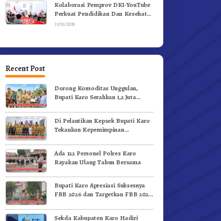
Kolaborasi Pemprov DKI-YouTube
Perkuat Pendidikan Dan Kesehatan
Mental
31/01/2026
Recent Post
Dorong Komoditas Unggulan,
Bupati Karo Serahkan 1,2 Juta
Benih Kopi Arabika
Di Pelantikan Kepsek Bupati Karo
Tekankan Kepemimpinan
Profesional Dongkrak Mutu
Pendidikan
Ada 122 Personel Polres Karo
Rayakan Ulang Tahun Bersama
Bupati Karo Apresiasi Suksesnya
FBB 2026 dan Targetkan FBB 2027
Go Internasional.!
Sekda Kabupaten Karo Hadiri