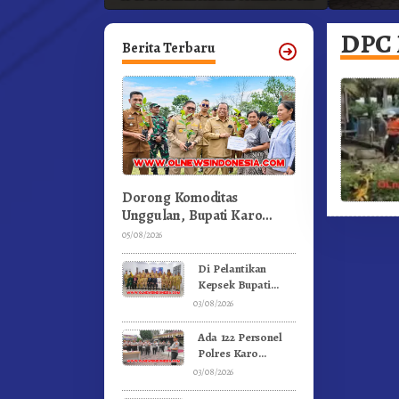
ka
Profesional Dongkrak Mutu
Pendidikan
DPC 
Berita Terbaru
Dorong Komoditas
Unggulan, Bupati Karo
Serahkan 1,2 Juta Benih
05/08/2026
Kopi Arabika
Di Pelantikan
Kepsek Bupati
Karo Tekankan
03/08/2026
Kepemimpinan
Profesional
Ada 122 Personel
Dongkrak Mutu
Polres Karo
Pendidikan
Rayakan Ulang
03/08/2026
Tahun Bersama