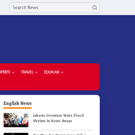
PERTI
TRAVEL
EDUKASI
English News
Jakarta Governor Visits Flood
Victims In Rawa Buaya
ekda Kabupaten Karo Hadiri
PPP – AD Kabupaten Karo Si
enutupan (PRSU) Tahun 2026
Berkolaborasi Dengan