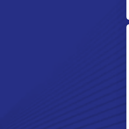
Ditpolsatwa Baharkam Polri Tiba
Di Myanmar, Siap Bantu Korban
Gempa Myanmar