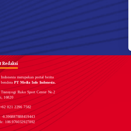
 Redaksi
Indonesia merupakan portal berita
 bendera
PT Media Info Indonesia.
 Transyogi Ruko Sport Center No.2
i, 16820
 +62 021 2296 7582
e: -6.396887888419443
de: 106.976032927892