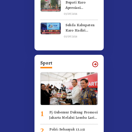
Bupati Karo
Apresiasi
Suksesnya FBB
03/08/2026
2026 dan
Targetkan FBB
Sekda Kabupaten
2027 Go
Karo Hadiri
Internasional.!
Penutupan (PRSU)
03/08/2026
Tahun 2026 Di
Medan
Sport
Pj Gubernur Dukung Promosi
1
Jakarta Melalui Lomba Lari
Internasional
Polri: Sebanyak 13.251
2