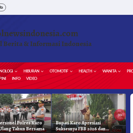
ita
olnewsindonesia.com
l Berita & Informasi Indonesia
NOLOGI
HIBURAN
OTOMOTIF
HEALTH
WANITA
PRO
INI
INFO
VIDEO
»
Personel Polres Karo
Bupati Karo Apresiasi
S
Ulang Tahun Bersama
Suksesnya FBB 2026 dan
P