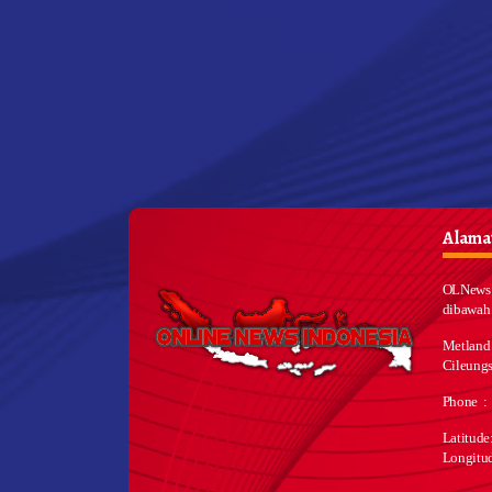
Alamat
OLNews 
dibawah
Metland
Cileungs
Phone :
Latitud
Longitu