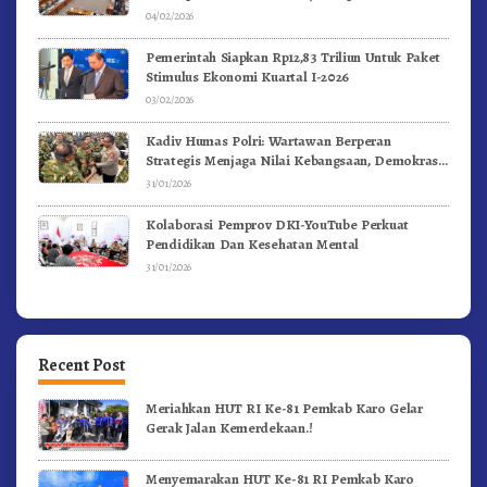
04/02/2026
Pemerintah Siapkan Rp12,83 Triliun Untuk Paket
Stimulus Ekonomi Kuartal I-2026
03/02/2026
Kadiv Humas Polri: Wartawan Berperan
Strategis Menjaga Nilai Kebangsaan, Demokrasi,
dan NKRI
31/01/2026
Kolaborasi Pemprov DKI-YouTube Perkuat
Pendidikan Dan Kesehatan Mental
31/01/2026
Recent Post
Meriahkan HUT RI Ke-81 Pemkab Karo Gelar
Gerak Jalan Kemerdekaan.!
Menyemarakan HUT Ke-81 RI Pemkab Karo