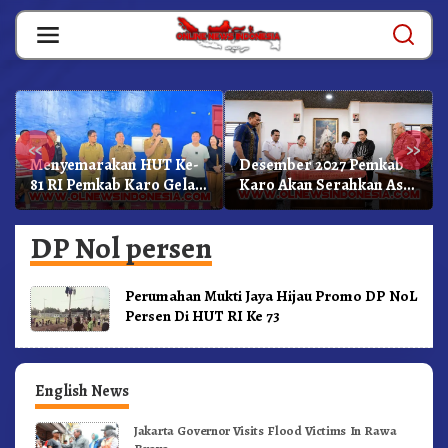
Skip
to
content
«
»
Menyemarakan HUT Ke-
Desember 2027 Pemkab
81 RI Pemkab Karo Gelar
Karo Akan Serahkan Aset
Pertandingan Olahraga
RSUD Kabanjahe Ke
Moderamen GBKP
DP Nol persen
Perumahan Mukti Jaya Hijau Promo DP NoL
Persen Di HUT RI Ke 73
English News
Jakarta Governor Visits Flood Victims In Rawa