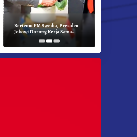
Bertemu PM Swedia, Presiden
Presiden Joko
Jokowi Dorong Kerja Sama
Bilateral Den
Pembangunan Hijau