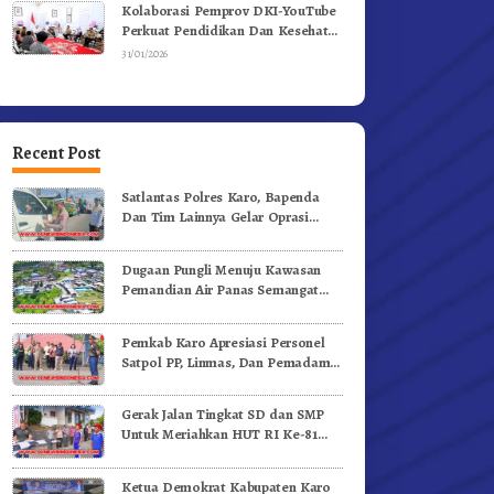
Kolaborasi Pemprov DKI-YouTube
Perkuat Pendidikan Dan Kesehatan
Mental
31/01/2026
Recent Post
Satlantas Polres Karo, Bapenda
Dan Tim Lainnya Gelar Oprasi
Sadar Pajak Kenderaan
Dugaan Pungli Menuju Kawasan
Pemandian Air Panas Semangat
Gunung – Doulu Foto Dan
Videokan!
Pemkab Karo Apresiasi Personel
Satpol PP, Linmas, Dan Pemadam
Kebakaran
Gerak Jalan Tingkat SD dan SMP
Untuk Meriahkan HUT RI Ke-81
Dibuka Sekda Karo
Ketua Demokrat Kabupaten Karo