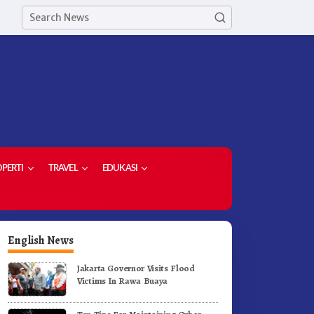
PERTI
TRAVEL
EDUKASI
English News
Jakarta Governor Visits Flood
Victims In Rawa Buaya
etua Demokrat Kabupaten
Meriahkan HUT RI Ke-81
aro Pimpin Laskar Biru
Pemkab Karo Gelar Gerak