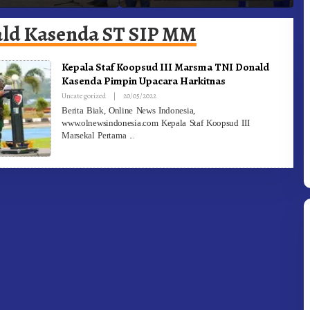
adam Kebakaran
Ke-81 Dibuka Sekda Karo
B
ld Kasenda ST SIP MM
Kepala Staf Koopsud III Marsma TNI Donald
Kasenda Pimpin Upacara Harkitnas
By
Uncategorized
|
20/05/2022
Redaksi
Berita Biak, Online News Indonesia,
www.olnewsindonesia.com Kepala Staf Koopsud III
Marsekal Pertama