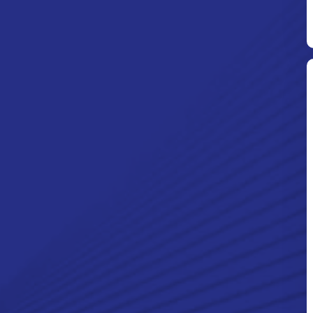
Ditpolsatwa Baharkam Polri Tiba
Di Myanmar, Siap Bantu Korban
Gempa Myanmar