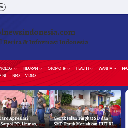
ita
olnewsindonesia.com
l Berita & Informasi Indonesia
NOLOGI
HIBURAN
OTOMOTIF
HEALTH
WANITA
PRO
INI
INFO
VIDEO
»
aro Apresiasi
Gerak Jalan Tingkat SD dan
K
 Satpol PP, Linmas,
SMP Untuk Meriahkan HUT RI
K