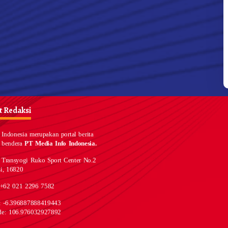
 Redaksi
Indonesia merupakan portal berita
 bendera
PT Media Info Indonesia.
 Transyogi Ruko Sport Center No.2
i, 16820
 +62 021 2296 7582
e: -6.396887888419443
de: 106.976032927892