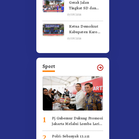
Kebakaran
Gerak Jalan
Tingkat SD dan
SMP Untuk
07/08/2026
Meriahkan HUT RI
Ke-81 Dibuka
Ketua Demokrat
Sekda Karo
Kabupaten Karo
Pimpin Laskar Biru
07/08/2026
Bergerak.!
Sport
Pj Gubernur Dukung Promosi
1
Jakarta Melalui Lomba Lari
Internasional
Polri: Sebanyak 13.251
2