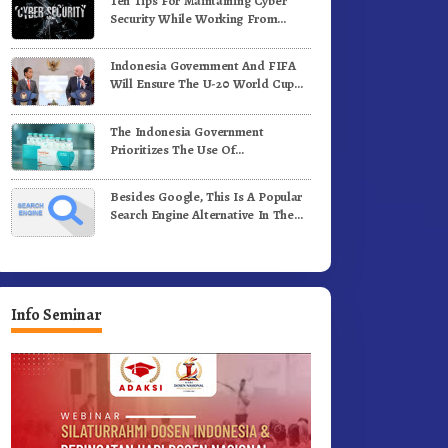
Ten Tips For Maintaining Cyber
ergerak.!
Jalan Kemerdekaan.!
Security While Working From
Outside The Office
Indonesia Government And FIFA
Will Ensure The U-20 World Cup
Runs Well And According To FIFA
Standards
The Indonesia Government
Prioritizes The Use Of
Domestically-Produced COVID-19
Vaccines
Besides Google, This Is A Popular
Search Engine Alternative In The
World
Info Seminar