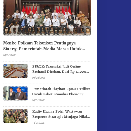
Menko Polkam Tekankan Pentingnya
Sinergi Pemerintah-Media Massa Untuk
Jaga Stabilitas Bangsa
05/02/2026
PPATK: Transaksi Judi Online
Berhasil Ditekan, Dari Rp 1.1000
Triliun Menjadi Rp 268 Triliun
04/02/2026
Pemerintah Siapkan Rp12,83 Triliun
Untuk Paket Stimulus Ekonomi
Kuartal I-2026
03/02/2026
Kadiv Humas Polri: Wartawan
Berperan Strategis Menjaga Nilai
Kebangsaan, Demokrasi, dan NKRI
31/01/2026