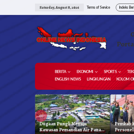
Skip
to
Saturday, August 8, 2026
Terms of Service
Indeks Ber
content
Porta
BERITA
EKONOMI
SPORTS
TEK
ENGLISH NEWS
LINGKUNGAN
KOLOM OP
«
 Karo, Bapenda
Dugaan Pungli Menuju
Pemkab K
 Gelar Oprasi
Kawasan Pemandian Air Panas
Personel