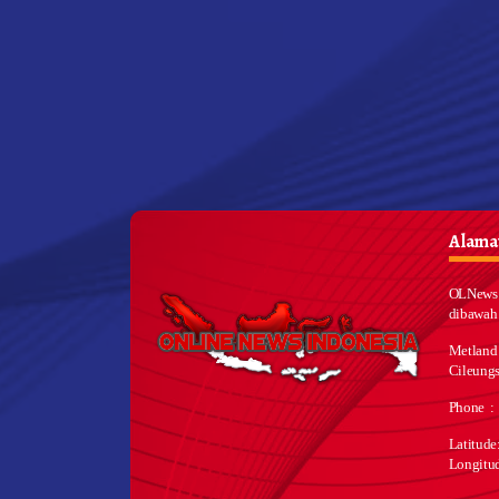
Alamat
OLNews 
dibawah
Metland
Cileungs
Phone :
Latitud
Longitu