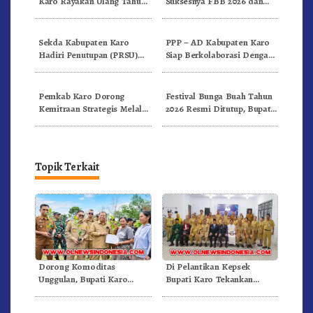
Karo Rayakan Ulang Tahun
Suksesnya FBB 2026 dan
Bersama
Targetkan FBB 2027 Go
Internasional.!
Sekda Kabupaten Karo
PPP – AD Kabupaten Karo
Hadiri Penutupan (PRSU)
Siap Berkolaborasi Dengan
Tahun 2026 Di Medan
Komunitas WEST Karo
Pemkab Karo Dorong
Festival Bunga Buah Tahun
Kemitraan Strategis Melalui
2026 Resmi Ditutup, Bupati
Business Matching Festival
Karo Tegaskan Momentum
Bunga Buah 2026
Perkuat Pariwisata
Topik Terkait
Dorong Komoditas
Di Pelantikan Kepsek
Unggulan, Bupati Karo
Bupati Karo Tekankan
Serahkan 1,2 Juta Benih Kopi
Kepemimpinan Profesional
Arabika
Dongkrak Mutu Pendidikan