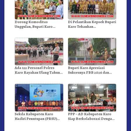
Dorong Komoditas
Di Pelantikan Kepsek Bupati
Unggulan, Bupati Karo
Karo Tekankan
Serahkan 1,2 Juta Benih Kopi
Kepemimpinan Profesional
Arabika
Dongkrak Mutu Pendidikan
Ada 122 Personel Polres
Bupati Karo Apresiasi
Karo Rayakan Ulang Tahun
Suksesnya FBB 2026 dan
Bersama
Targetkan FBB 2027 Go
Internasional.!
Sekda Kabupaten Karo
PPP – AD Kabupaten Karo
Hadiri Penutupan (PRSU)
Siap Berkolaborasi Dengan
Tahun 2026 Di Medan
Komunitas WEST Karo