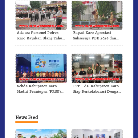
Ada 122 Personel Polres
Bupati Karo Apresiasi
Karo Rayakan Ulang Tahun
Suksesnya FBB 2026 dan
Bersama
Targetkan FBB 2027 Go
Internasional.!
Sekda Kabupaten Karo
PPP – AD Kabupaten Karo
Hadiri Penutupan (PRSU)
Siap Berkolaborasi Dengan
Tahun 2026 Di Medan
Komunitas WEST Karo
News Feed