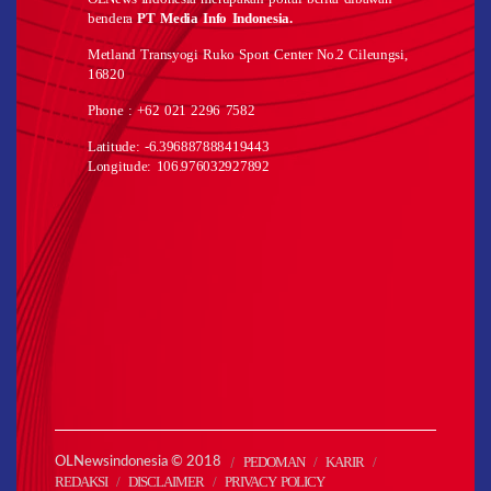
bendera
PT Media Info Indonesia.
Metland Transyogi Ruko Sport Center No.2 Cileungsi,
16820
Phone : +62 021 2296 7582
Latitude: -6.396887888419443
Longitude: 106.976032927892
PEDOMAN
KARIR
OLNewsindonesia © 2018
REDAKSI
DISCLAIMER
PRIVACY POLICY