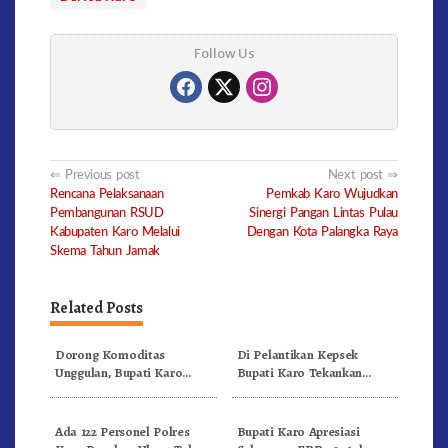
Follow Us
Post
Previous post
Next post
Rencana Pelaksanaan
Pemkab Karo Wujudkan
navigation
Pembangunan RSUD
Sinergi Pangan Lintas Pulau
Kabupaten Karo Melalui
Dengan Kota Palangka Raya
Skema Tahun Jamak
Related Posts
Dorong Komoditas
Di Pelantikan Kepsek
Unggulan, Bupati Karo
Bupati Karo Tekankan
Serahkan 1,2 Juta Benih Kopi
Kepemimpinan Profesional
Arabika
Dongkrak Mutu Pendidikan
Ada 122 Personel Polres
Bupati Karo Apresiasi