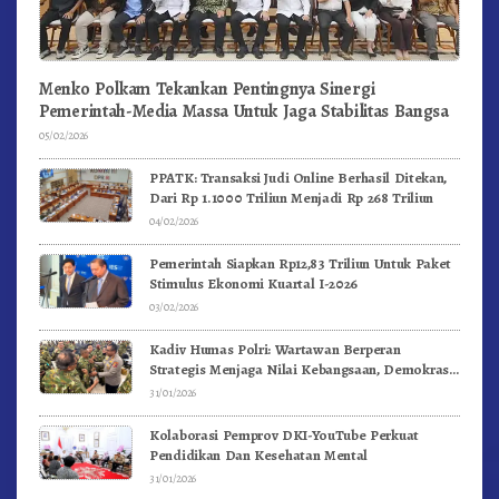
Menko Polkam Tekankan Pentingnya Sinergi
Pemerintah-Media Massa Untuk Jaga Stabilitas Bangsa
05/02/2026
PPATK: Transaksi Judi Online Berhasil Ditekan,
Dari Rp 1.1000 Triliun Menjadi Rp 268 Triliun
04/02/2026
Pemerintah Siapkan Rp12,83 Triliun Untuk Paket
Stimulus Ekonomi Kuartal I-2026
03/02/2026
Kadiv Humas Polri: Wartawan Berperan
Strategis Menjaga Nilai Kebangsaan, Demokrasi,
dan NKRI
31/01/2026
Kolaborasi Pemprov DKI-YouTube Perkuat
Pendidikan Dan Kesehatan Mental
31/01/2026