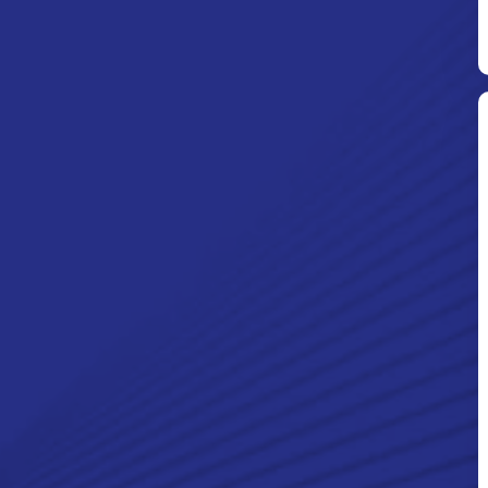
Ditpolsatwa Baharkam Polri Tiba
Di Myanmar, Siap Bantu Korban
Gempa Myanmar