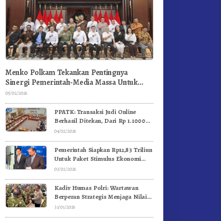
Menko Polkam Tekankan Pentingnya
Sinergi Pemerintah-Media Massa Untuk
Jaga Stabilitas Bangsa
05/02/2026
PPATK: Transaksi Judi Online
Berhasil Ditekan, Dari Rp 1.1000
Triliun Menjadi Rp 268 Triliun
04/02/2026
Pemerintah Siapkan Rp12,83 Triliun
Untuk Paket Stimulus Ekonomi
Kuartal I-2026
03/02/2026
Kadiv Humas Polri: Wartawan
Berperan Strategis Menjaga Nilai
Kebangsaan, Demokrasi, dan NKRI
31/01/2026