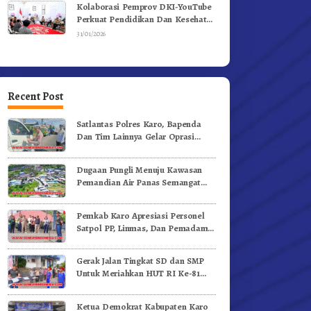
Kolaborasi Pemprov DKI-YouTube
Perkuat Pendidikan Dan Kesehatan
Mental
31/01/2026
Recent Post
Satlantas Polres Karo, Bapenda
Dan Tim Lainnya Gelar Oprasi
Sadar Pajak Kenderaan
Dugaan Pungli Menuju Kawasan
Pemandian Air Panas Semangat
Gunung – Doulu Foto Dan
Videokan!
Pemkab Karo Apresiasi Personel
Satpol PP, Linmas, Dan Pemadam
Kebakaran
Gerak Jalan Tingkat SD dan SMP
Untuk Meriahkan HUT RI Ke-81
Dibuka Sekda Karo
Ketua Demokrat Kabupaten Karo