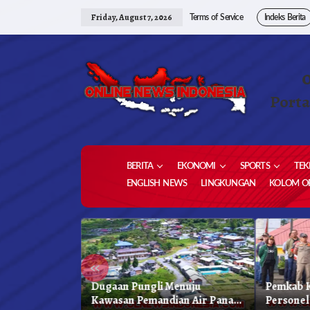
Skip
to
Friday, August 7, 2026
Terms of Service
Indeks Berita
content
Porta
BERITA
EKONOMI
SPORTS
TEK
ENGLISH NEWS
LINGKUNGAN
KOLOM OP
«
 Karo, Bapenda
Dugaan Pungli Menuju
Pemkab K
 Gelar Oprasi
Kawasan Pemandian Air Panas
Personel