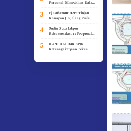
Personel Dikerahkan Dalam
Pengamanan Piala Dunia U-
Pj Gubernur Heru Tinjau
3
17 Indonesia
Kesiapan JIS Jelang Piala
Dunia U-17
Sudin Pora Jakpus
4
Rekomendasi 13 Proposal
Kegiatan Kepemudaan
KONI DKI Dan BPJS
5
Ketenagakerjaan Teken
Kerja Sama