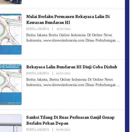
Mulai Berlaku Permanen Rekayasa Lalin Di
Kawasan Bundaran HI
By
BERITA
,
JAKARTA
|
18/07/2022
Redaksi
Berita Jakarta Berita Online Indonesia Di Online News
Indonesia, www.olnewsindonesia.com Dinas Perhubungan
Rekayasa Lalin Bundaran HI Diuji Coba Dishub
By
BERITA
,
JAKARTA
|
04/07/2022
Redaksi
Berita Jakarta, Berita Online Indonesia Di Online News
Indonesia, www.olnewsindonesia.com Dinas Perhubungan
Sanksi Tilang Di Ruas Perluasan Ganjil Genap
Berlaku Pekan Depan
By
BERITA
,
JAKARTA
|
07/06/2022