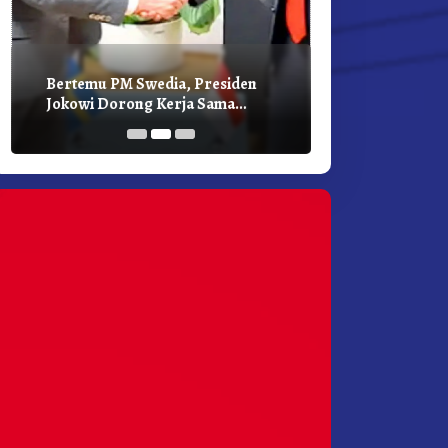
Bertemu PM Swedia, Presiden
Presiden Joko
Jokowi Dorong Kerja Sama
Bilateral Den
Pembangunan Hijau