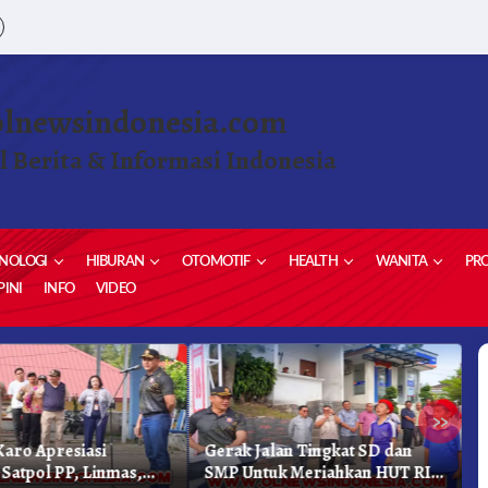
olnewsindonesia.com
l Berita & Informasi Indonesia
NOLOGI
HIBURAN
OTOMOTIF
HEALTH
WANITA
PRO
INI
INFO
VIDEO
»
aro Apresiasi
Gerak Jalan Tingkat SD dan
K
 Satpol PP, Linmas,
SMP Untuk Meriahkan HUT RI
K