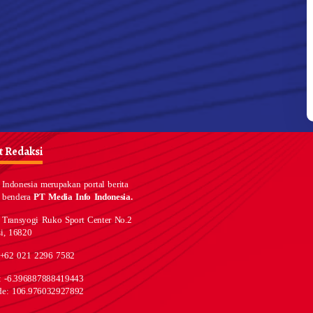
 Redaksi
Indonesia merupakan portal berita
 bendera
PT Media Info Indonesia.
 Transyogi Ruko Sport Center No.2
i, 16820
 +62 021 2296 7582
e: -6.396887888419443
de: 106.976032927892