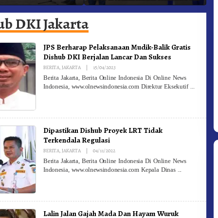
adam Kebakaran
Ke-81 Dibuka Sekda Karo
B
ub DKI Jakarta
JPS Berharap Pelaksanaan Mudik-Balik Gratis
Dishub DKI Berjalan Lancar Dan Sukses
By
BERITA
,
JAKARTA
|
15/04/2023
Redaksi
Berita Jakarta, Berita Online Indonesia Di Online News
Indonesia, www.olnewsindonesia.com Direktur Eksekutif
Dipastikan Dishub Proyek LRT Tidak
Terkendala Regulasi
By
BERITA
,
JAKARTA
|
04/11/2022
Redaksi
Berita Jakarta, Berita Online Indonesia Di Online News
Indonesia, www.olnewsindonesia.com Kepala Dinas
Lalin Jalan Gajah Mada Dan Hayam Wuruk