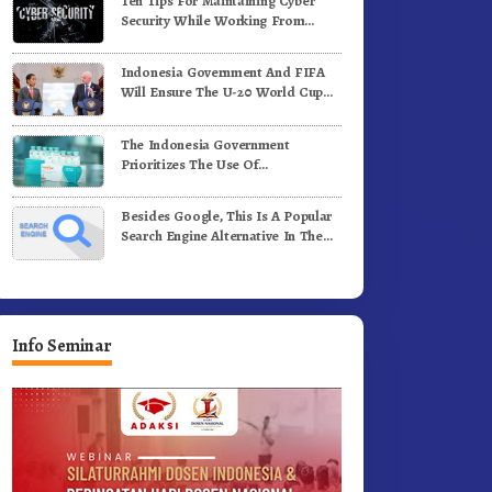
Ten Tips For Maintaining Cyber
ergerak.!
Jalan Kemerdekaan.!
Security While Working From
Outside The Office
Indonesia Government And FIFA
Will Ensure The U-20 World Cup
Runs Well And According To FIFA
Standards
The Indonesia Government
Prioritizes The Use Of
Domestically-Produced COVID-19
Vaccines
Besides Google, This Is A Popular
Search Engine Alternative In The
World
Info Seminar