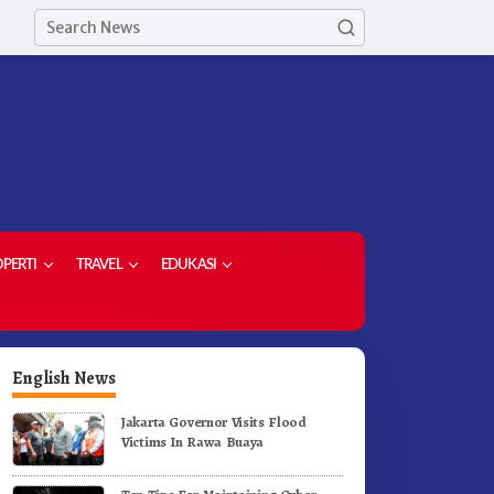
PERTI
TRAVEL
EDUKASI
English News
Jakarta Governor Visits Flood
Victims In Rawa Buaya
etua Demokrat Kabupaten
Meriahkan HUT RI Ke-81
aro Pimpin Laskar Biru
Pemkab Karo Gelar Gerak