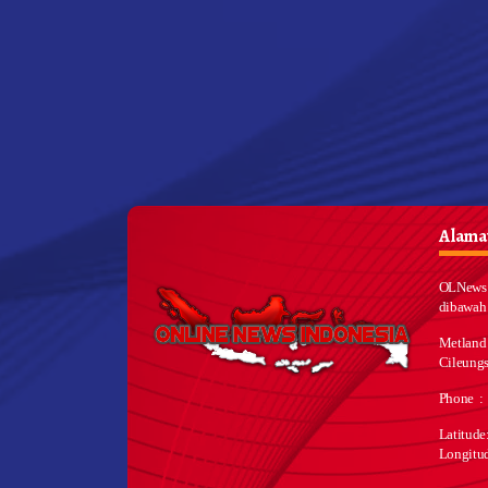
Alamat
OLNews 
dibawah
Metland
Cileungs
Phone :
Latitud
Longitu