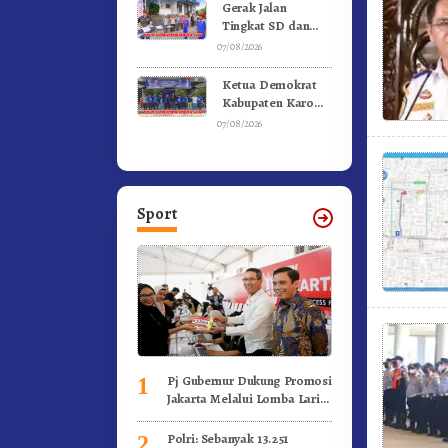
Kebakaran
Gerak Jalan
Tingkat SD dan
SMP Untuk
07/08/2026
Meriahkan HUT RI
Ke-81 Dibuka
Ketua Demokrat
Sekda Karo
Kabupaten Karo
Pimpin Laskar Biru
07/08/2026
Bergerak.!
Sport
Pj Gubernur Dukung Promosi
1
Jakarta Melalui Lomba Lari
Internasional
Polri: Sebanyak 13.251
2