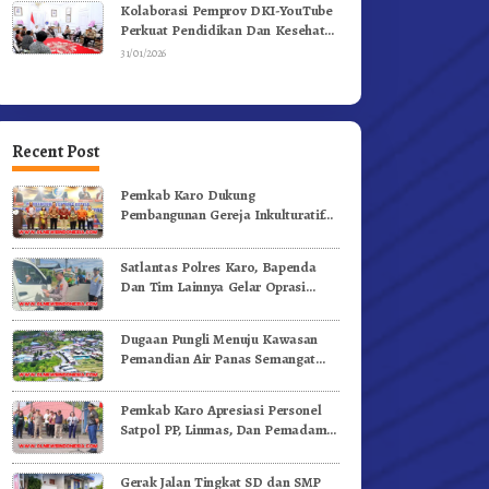
Kolaborasi Pemprov DKI-YouTube
Perkuat Pendidikan Dan Kesehatan
Mental
31/01/2026
Recent Post
Pemkab Karo Dukung
Pembangunan Gereja Inkulturatif
GBKP Bukit Klasis Barus Sibayak
Satlantas Polres Karo, Bapenda
Dan Tim Lainnya Gelar Oprasi
Sadar Pajak Kenderaan
Dugaan Pungli Menuju Kawasan
Pemandian Air Panas Semangat
Gunung – Doulu Foto Dan
Videokan!
Pemkab Karo Apresiasi Personel
Satpol PP, Linmas, Dan Pemadam
Kebakaran
Gerak Jalan Tingkat SD dan SMP