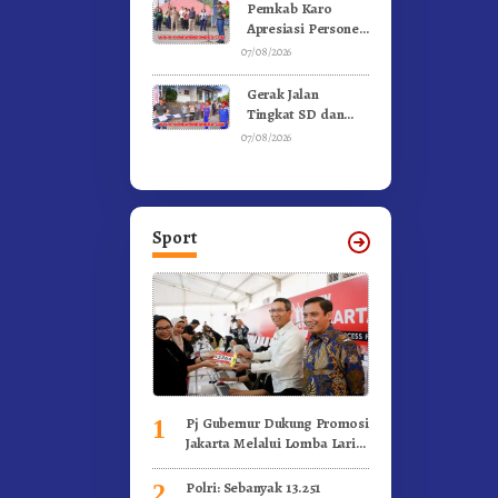
Gunung – Doulu
Pemkab Karo
Foto Dan
Apresiasi Personel
Videokan!
Satpol PP, Linmas,
07/08/2026
Dan Pemadam
Kebakaran
Gerak Jalan
Tingkat SD dan
SMP Untuk
07/08/2026
Meriahkan HUT RI
Ke-81 Dibuka
Sekda Karo
Sport
Pj Gubernur Dukung Promosi
1
Jakarta Melalui Lomba Lari
Internasional
Polri: Sebanyak 13.251
2