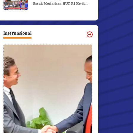
Untuk Meriahkan HUT RI Ke-81
Dibuka Sekda Karo
Internasional