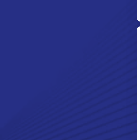
Ditpolsatwa Baharkam Polri Tiba
Di Myanmar, Siap Bantu Korban
Gempa Myanmar