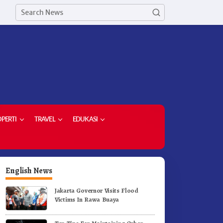
PERTI
TRAVEL
EDUKASI
English News
Jakarta Governor Visits Flood
Victims In Rawa Buaya
erak Jalan Tingkat SD dan
Ketua Demokrat Kabupaten
MP Untuk Meriahkan HUT RI
Karo Pimpin Laskar Biru