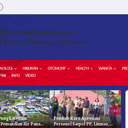
a
olnewsindonesia.com
l Berita & Informasi Indonesia
NOLOGI
HIBURAN
OTOMOTIF
HEALTH
WANITA
PRO
INI
INFO
VIDEO
»
ungli Menuju
Pemkab Karo Apresiasi
G
Pemandian Air Panas
Personel Satpol PP, Linmas,
S