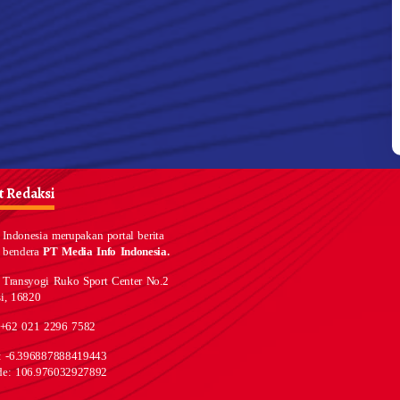
 Redaksi
Indonesia merupakan portal berita
 bendera
PT Media Info Indonesia.
 Transyogi Ruko Sport Center No.2
i, 16820
 +62 021 2296 7582
e: -6.396887888419443
de: 106.976032927892