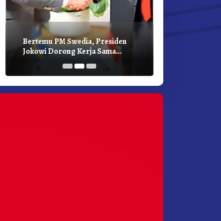
Bertemu PM Swedia, Presiden
Presiden Joko
Jokowi Dorong Kerja Sama
Bilateral Den
Pembangunan Hijau