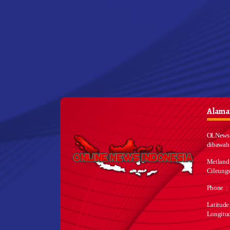
Alamat
OLNews 
dibawah
Metland
Cileungs
Phone :
Latitud
Longitu