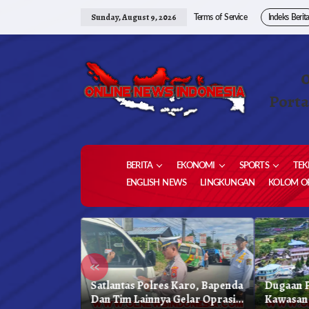
Skip
to
Sunday, August 9, 2026
Terms of Service
Indeks Berit
content
Porta
BERITA
EKONOMI
SPORTS
TEK
ENGLISH NEWS
LINGKUNGAN
KOLOM OP
«
kung
Satlantas Polres Karo, Bapenda
Dugaan P
reja
Dan Tim Lainnya Gelar Oprasi
Kawasan 