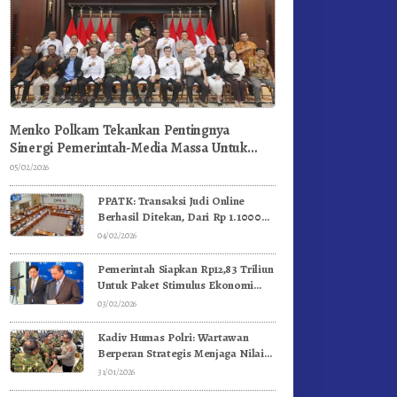
Menko Polkam Tekankan Pentingnya
Sinergi Pemerintah-Media Massa Untuk
Jaga Stabilitas Bangsa
05/02/2026
PPATK: Transaksi Judi Online
Berhasil Ditekan, Dari Rp 1.1000
Triliun Menjadi Rp 268 Triliun
04/02/2026
Pemerintah Siapkan Rp12,83 Triliun
Untuk Paket Stimulus Ekonomi
Kuartal I-2026
03/02/2026
Kadiv Humas Polri: Wartawan
Berperan Strategis Menjaga Nilai
Kebangsaan, Demokrasi, dan NKRI
31/01/2026