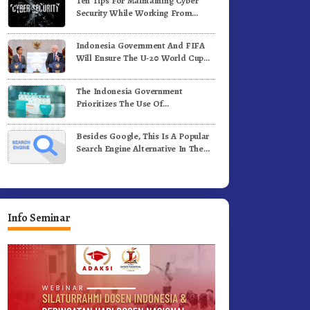
Ten Tips For Maintaining Cyber
e-81 Dibuka Sekda Karo
Bergerak.!
Security While Working From
Outside The Office
Indonesia Government And FIFA
Will Ensure The U-20 World Cup
Runs Well And According To FIFA
Standards
The Indonesia Government
Prioritizes The Use Of
Domestically-Produced COVID-19
Vaccines
Besides Google, This Is A Popular
Search Engine Alternative In The
World
Info Seminar