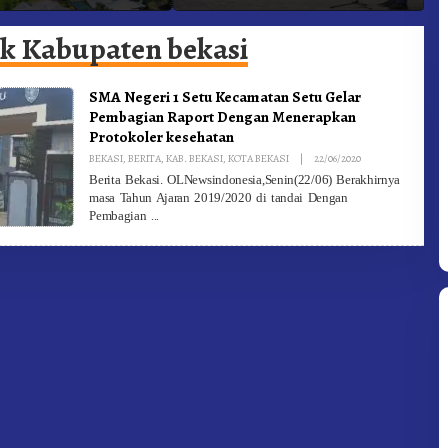
 Gunung – Doulu Foto
Dan Pemadam Kebakaran
K
okan!
ik Kabupaten bekasi
SMA Negeri 1 Setu Kecamatan Setu Gelar
Pembagian Raport Dengan Menerapkan
Protokoler kesehatan
By
BEKASI
,
BERITA
,
KAB. BEKASI
,
KOTA BEKASI
|
22/06/2020
Redaksi
Berita Bekasi. OLNewsindonesia,Senin(22/06) Berakhirnya
masa Tahun Ajaran 2019/2020 di tandai Dengan
Pembagian